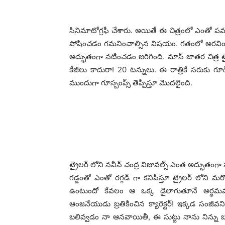
సినిమాటోగ్రఫీ చేశారు. అయితే ఈ చిత్రంలో ఎంతో పవర
పోషించడం గమనించాల్సిన విషయం. గతంలో అరవింద స
అద్భుతంగా నటించడం జరిగింది. మాస్ జాతర చిత్ర ట్ర
కేజీలు కాదురా! 20 టన్నులు. ఈ రాత్రికే సరుకు గూ
ముందుగా గూస్బంప్స్ తెప్పిస్తూ మొదలైంది.
ట్రైలర్ లోని నవీన్ చంద్ర విజువల్స్ ఎంత అద్భుతంగా ప
గడ్డంతో ఎంతో రగ్గడ్ గా కనిపిస్తూ ట్రైలర్ లోని మర
ఉంటుందో కేవలం ఆ ఒక్క డైలాగుతూనే అర్థమవుతు
ఆంజనేయుడు బ్రతికించిన క్యారెక్టర్! ఇక్కడ సంజీవ
బలివ్వడం నా ఆనవాయితీ, ఈ సుట్టు నాను నిన్ను బలి