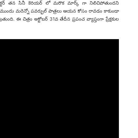
ెక్టర్ తన సినీ కెరియర్ లో మరొక మార్క్ గా నిలిచిపోతుందని
 ముందు మరెన్నో పవర్ఫుల్ పాత్రలు ఆయన కోసం రావడం కాకుండా
ి. ఈ చిత్రం అక్టోబర్ 31వ తేదీన ప్రపంచ వ్యాప్తంగా ప్రేక్షకుల