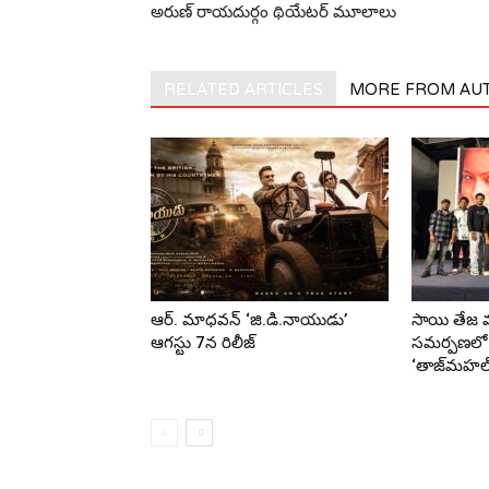
అరుణ్ రాయదుర్గం థియేటర్ మూలాలు
RELATED ARTICLES
MORE FROM AU
ఆర్‌. మాధవన్‌ ‘జి.డి.నాయుడు’
సాయి తేజ మ్
ఆగస్టు 7న రిలీజ్
సమర్పణలో 
‘తాజ్‌మహల