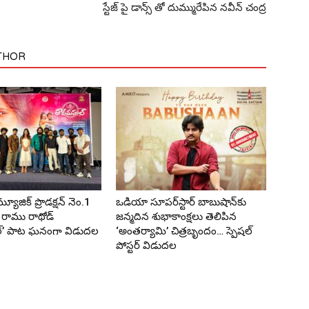
స్టేజ్ పై డాన్స్ తో దుమ్మురేపిన నవీన్ చంద్ర
THOR
యూజిక్ ప్రొడక్షన్ నెం.1
ఒడియా సూపర్‌స్టార్ బాబుషాన్‌కు
రాము రాథోడ్
జన్మదిన శుభాకాంక్షలు తెలిపిన
్’ పాట ఘనంగా విడుదల
‘అంతర్యామి’ చిత్రబృందం… స్పెషల్
పోస్టర్ విడుదల