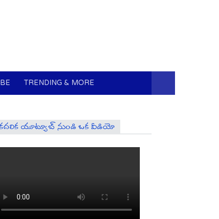
UBE
TRENDING & MORE
కదలిక యూట్యూబ్ నుండి ఒక వీడియో