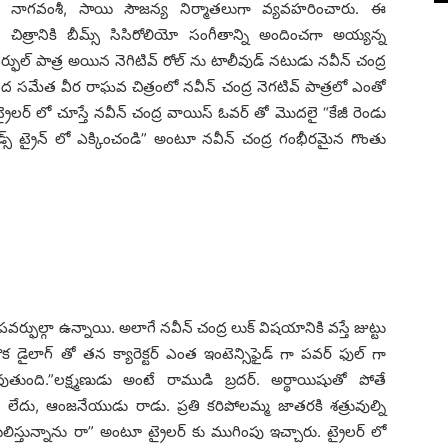
నాగవంశీ, సాయి సౌజన్య నిర్మాతలుగా వ్యవహరించారు. ఈ
చిత్రానికి బీమ్స్ సిసిరోలియో సంగీతాన్ని అందించగా అయ్యన్న
్ఫుల్ పాత్ర అయిన నెగిటివ్ రోల్ ను టాలీవుడ్ నటుడు నవీన్ చంద్ర
మేత వీర రాఘవ చిత్రంలో నవీన్ చంద్ర నెగటివ్ పాత్రలో ఎంతో
ైలర్ లో చూస్తే నవీన్ చంద్ర వాయిస్ ఓవర్ తో మొదలై “కేజీ రెండు
డ్స్ ట్రైన్ లో ఎక్కించండి” అంటూ నవీన్ చంద్ర గంభీరమైన గొంతు
వర్ఫుల్గా ఉన్నాయి. అలాగే నవీన్ చంద్ర లుక్ విషయానికి వస్తే జుట్టు
ొక డైలాగ్ తో తన క్యారెక్టర్ ఎంత ఇంటెన్సిఫైడ్ గా పవర్ ఫుల్ గా
ంది.”లక్ష్మణుడు అంటే రాముడి బ్రదర్. అర్థాయిషుతో పోతే
ని లేదు, ఆంజనేయుడు రాడు. ప్రతి కరిపోలమ్మ జాతరకి శత్రువుల్ని
స్తున్నాను రా” అంటూ ట్రైలర్ కు ముగింపు ఇచ్చారు. ట్రైలర్ లో