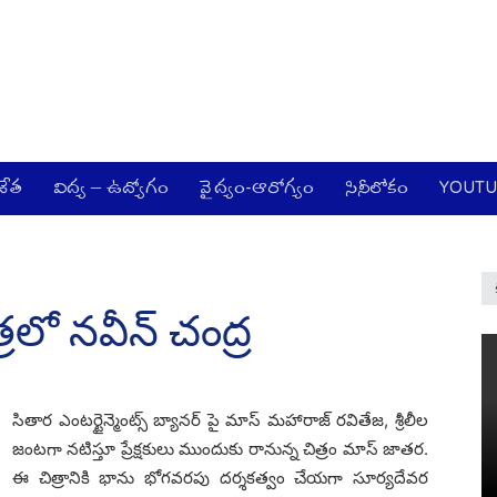
జేత
విద్య – ఉద్యోగం
వైద్యం-ఆరోగ్యం
సినీలోకం
YOUT
్రలో నవీన్ చంద్ర
సితార ఎంటర్టైన్మెంట్స్ బ్యానర్ పై మాస్ మహారాజ్ రవితేజ, శ్రీలీల
జంటగా నటిస్తూ ప్రేక్షకులు ముందుకు రానున్న చిత్రం మాస్ జాతర.
ఈ చిత్రానికి భాను భోగవరపు దర్శకత్వం చేయగా సూర్యదేవర