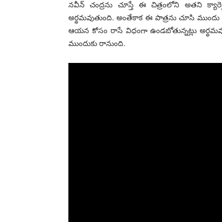
నవీన్ చంద్రను చూస్తే ఈ చిత్రంలోని అతని క్యార
అర్థమవుతుంది. అంతేకాక ఈ పాత్రను చూసి ముందు
ఆయన కోసం రాసే విధంగా ఉండబోతున్నట్లు అర్థమవుతుంద
ముందుకు రానుంది.