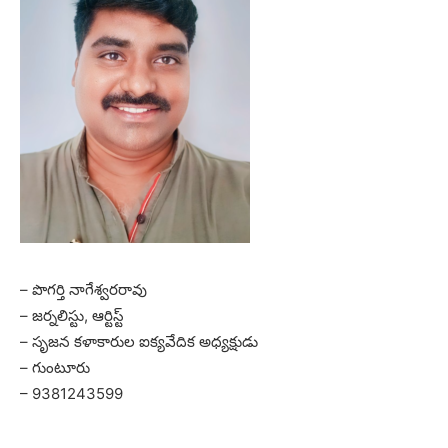
– పొగర్తి నాగేశ్వరరావు
– జర్నలిస్టు, ఆర్టిస్ట్
– సృజన కళాకారుల ఐక్యవేదిక అధ్యక్షుడు
– గుంటూరు
– 9381243599