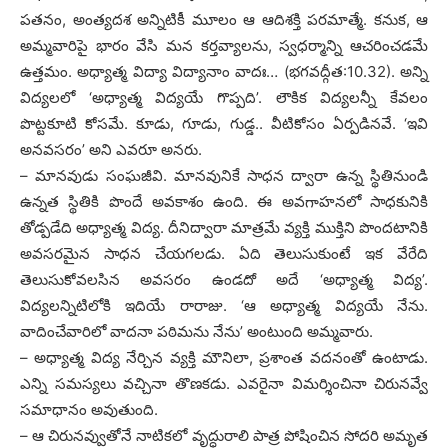
పతనం, అంత్యదశ అన్నిటికీ మూలం ఆ ఆదిశక్తి పరమాత్మే. కనుక, ఆ
అమ్మవారిపై భారం వేసి మన కర్తవ్యాలను, స్వధర్మాన్ని ఆచరించడమే
ఉత్తమం. అధ్యాత్మ విద్యా విద్యానాం వాదః… (భగవద్గీత:10.32). అన్ని
విద్యలలో ‘అధ్యాత్మ విద్యయే గొప్పది’. లౌకిక విద్యలన్నీ కేవలం
పొట్టకూటి కోసమే. కూడు, గూడు, గుడ్డ.. వీటికోసం ఏర్పడినవే. ‘ఇవి
అనవసరం’ అని ఎవరూ అనరు.
– మానవుడు సంఘజీవి. మానవునికే సాధన ద్వారా ఉన్న స్థితినుండి
ఉన్నత స్థితికి పొందే అవకాశం ఉంది. ఈ అవగాహనలో సాధకునికి
తోడ్పడేది అధ్యాత్మ విద్య. దీనిద్వారా మాత్రమే వ్యక్తి ముక్తిని పొందటానికి
అవసరమైన సాధన చేయగలడు. ఏది తెలుసుకుంటే ఇక వేరేది
తెలుసుకోవలసిన అవసరం ఉండదో అదే ‘అధ్యాత్మ విద్య’.
విద్యలన్నిటిలోకి ఇదియే రారాజు. ‘ఆ అధ్యాత్మ విద్యయే నేను.
వాదించేవారిలో వాదనా పఠిమను నేను’ అంటుంది అమ్మవారు.
– అధ్యాత్మ విద్య నేర్చిన వ్యక్తి మౌనిలా, ప్రశాంత వదనంతో ఉంటాడు.
ఎన్ని సమస్యలు వచ్చినా తొణకడు. ఎవరైనా విమర్శించినా చిరునవ్వే
సమాధానం అవుతుంది.
– ఆ చిరునవ్వుతోనే నాటికలో వృద్ధురాలి పాత్ర పోషించిన సోదరి అమృత