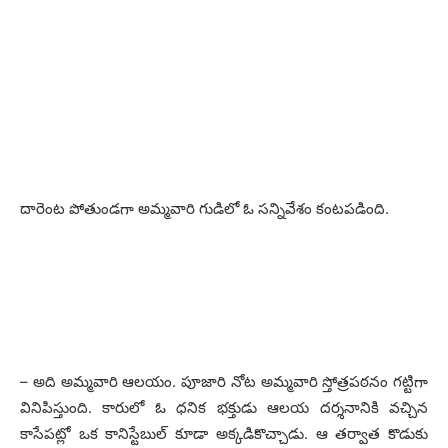
దారెంట పోతుండగా అమ్మవారి గుడిలో ఓ సన్నివేశం కంటపడింది.
– అది అమ్మవారి ఆలయం. పూజారి నోట అమ్మవారి స్తోత్రపఠనం గట్టిగా
వినిపిస్తుంది. కారులో ఓ ధనిక భక్తుడు ఆలయ దర్శనానికి వచ్చిన
కాసేపట్లో ఒక కానిస్టేబుల్ కూడా అక్కడికొచ్చాడు. ఆ తర్వాత కొడుకు