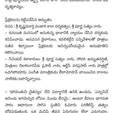
దృశ్యకావ్యం.
ప్రేక్షకులను కట్టిపడేసిన అద్భుతం.
రచన : శ్రీ కృష్ణమూర్తి వంజారి కాగా దర్శకత్వం: శ్రీ పూర్ణ సత్యం గారు.
– రచయిత మనసులో అనుకున్న భావానికి న్యాయం చేసిన దర్శకుడు
కనిపించాడు. అనవసర డైలాగులు, కదలికల్లేని సన్నివేశాలతో పాత్రలు
సజీవ శిల్పాలుగా ప్రేక్షకులకు అనిర్వచనీయమైన అనుభూతిని
కలిగించాయి.
– సీనియర్ కళాకారులు శ్రీ పూర్ణ సత్యం గారు, సోదరి అమృతవర్షిణి,
మిత్రులు చిలకలూరిపేట ప్రసాద్ గారు, ఆర్టీసీ వరప్రసాద్ గారు పాత్రల్లో
ఒదిగిపోయారు. సంగీత మాంత్రికుడు లీలామోహన్ వాయించిన రాగాలు
నాటికకు బలాన్నిచ్చాయి.
– ‘భగవంతుని చైతన్యం’ లేని పదార్థానికీ ఉనికి ఉండదు. ‘ఎవ్వనిచే
జనించు జగమెవ్వరి లోపల నుండు లీనమై..’ అంటూ కేవలం భాగవత
సారం ఆధారంగా సాగిన స్తుతిని ఓమారు పరిశీలిస్తే తత్వం
బోధపడుతుంది. ఒక మనిషి జీవన పెరుగుదల లేదా ఎదుగుదల,