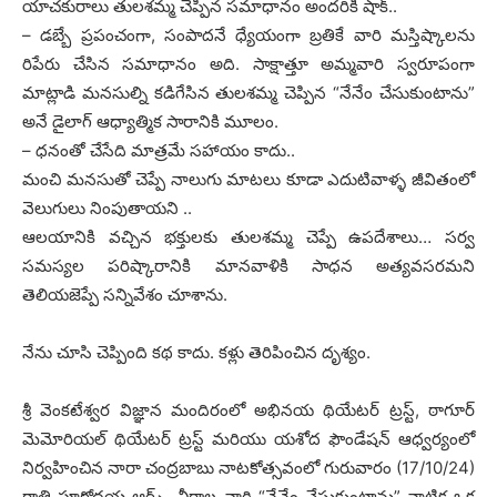
యాచకురాలు తులశమ్మ చెప్పిన సమాధానం అందరికీ షాక్..
– డబ్బే ప్రపంచంగా, సంపాదనే ధ్యేయంగా బ్రతికే వారి మస్తిష్కాలను
రిపేరు చేసిన సమాధానం అది. సాక్షాత్తూ అమ్మవారి స్వరూపంగా
మాట్లాడి మనసుల్ని కడిగేసిన తులశమ్మ చెప్పిన “నేనేం చేసుకుంటాను”
అనే డైలాగ్ ఆధ్యాత్మిక సారానికి మూలం.
– ధనంతో చేసేది మాత్రమే సహాయం కాదు..
మంచి మనసుతో చెప్పే నాలుగు మాటలు కూడా ఎదుటివాళ్ళ జీవితంలో
వెలుగులు నింపుతాయని ..
ఆలయానికి వచ్చిన భక్తులకు తులశమ్మ చెప్పే ఉపదేశాలు… సర్వ
సమస్యల పరిష్కారానికి మానవాళికి సాధన అత్యవసరమని
తెలియజెప్పే సన్నివేశం చూశాను.
నేను చూసి చెప్పింది కథ కాదు. కళ్లు తెరిపించిన దృశ్యం.
శ్రీ వెంకటేశ్వర విజ్ఞాన మందిరంలో అభినయ థియేటర్ ట్రస్ట్, ఠాగూర్
మెమోరియల్ థియేటర్ ట్రస్ట్ మరియు యశోద ఫౌండేషన్ ఆధ్వర్యంలో
నిర్వహించిన నారా చంద్రబాబు నాటకోత్సవంలో గురువారం (17/10/24)
రాత్రి పూర్ణోదయ ఆర్ట్స్, చీరాల వారి “నేనేం చేసుకుంటాను” నాటిక ఒక