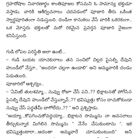
గ్రహదోషాల నివారణార్ధం శాంతిపూజల కోసమని ఓ సామాన్య భక్తుడూ
వస్తాడు. వారికి ఆశీర్వచనాలు చదవడంలో పూజారి తీరు ఒకింత
స్వార్ధపూరితంగా నడుస్తుంది. దండిగా కానుకలు వేసే వారికి ఒకరకంగా..
ఒక మోస్తరు భక్తులతో మరో రకమైన ప్రవర్తన పూజారి నైజంగా
కనిపిస్తుంది.
గుడి లోపల పరిస్థితి అలా ఉంటే…
– గుడి బయట యాచకురాలు తన సంచిలో చిల్లర పైసల్ని దేవుని
హుండీలో వేస్తూ.. “అందరూ చల్లగా ఉండాలి” అని అమ్మవారికి దండం
పెడుతుంది.
పూజారిలో ఆశ్చర్యం..
– ‘ఏవిఁటే తులశమ్మా… నువ్వు రోజూ చేసే పని..?? భిక్షాటనతో పోగేసిన
పైసల్ని దేవుని హుండీలో వేస్తున్నావ్..?? భవిష్యత్తు కోసం దాచుకోకుండా
నువ్వు చేసే పద్ధతేమీ బాగోలేదు..?? ” అని ప్రశ్నిస్తాడు.
“అయ్యా…కోపగించుకోవద్దయ్యా.. భిక్షాటన సొమ్మును నా అవసరాలు
తీర్చుకున్నాక మిగిలిన సొమ్మును ” నేనేం చేసుకుంటాను “. ఇక
భవిష్యత్తంటారా…అదంతా అమ్మవారే చూసుకుంటుంది” అని