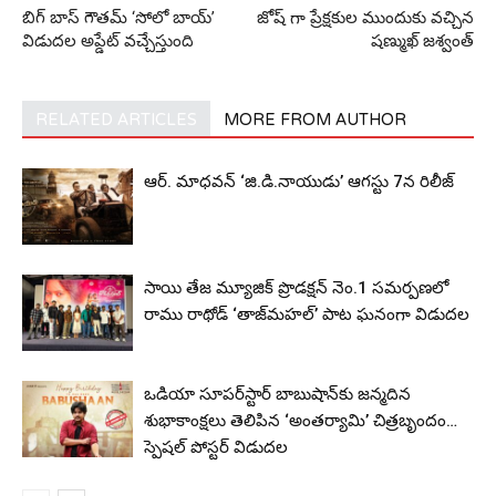
బిగ్ బాస్ గౌతమ్ ‘సోలో బాయ్’
జోష్ గా ప్రేక్షకుల ముందుకు వచ్చిన
విడుదల అప్డేట్ వచ్చేస్తుంది
షణ్ముఖ్ జశ్వంత్
RELATED ARTICLES
MORE FROM AUTHOR
ఆర్‌. మాధవన్‌ ‘జి.డి.నాయుడు’ ఆగస్టు 7న రిలీజ్
సాయి తేజ మ్యూజిక్ ప్రొడక్షన్ నెం.1 సమర్పణలో
రాము రాథోడ్ ‘తాజ్‌మహల్’ పాట ఘనంగా విడుదల
ఒడియా సూపర్‌స్టార్ బాబుషాన్‌కు జన్మదిన
శుభాకాంక్షలు తెలిపిన ‘అంతర్యామి’ చిత్రబృందం…
స్పెషల్ పోస్టర్ విడుదల