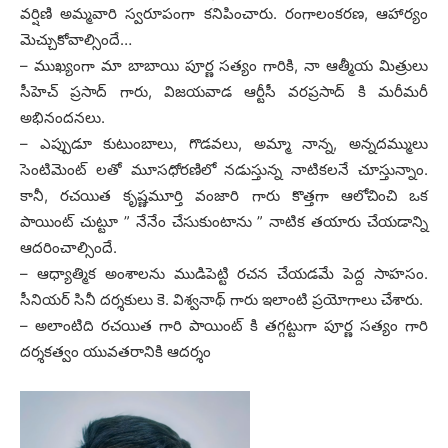
వర్షిణి అమ్మవారి స్వరూపంగా కనిపించారు. రంగాలంకరణ, ఆహార్యం
మెచ్చుకోవాల్సిందే…
– ముఖ్యంగా మా బాబాయి పూర్ణ సత్యం గారికి, నా ఆత్మీయ మిత్రులు
సీహెచ్ ప్రసాద్ గారు, విజయవాడ ఆర్టీసీ వరప్రసాద్ కి మరీమరీ
అభినందనలు.
– ఎప్పుడూ కుటుంబాలు, గొడవలు, అమ్మా నాన్న, అన్నదమ్ములు
సెంటిమెంట్ లతో మూసధోరణిలో నడుస్తున్న నాటికలనే చూస్తున్నాం.
కానీ, రచయిత కృష్ణమూర్తి వంజారి గారు కొత్తగా ఆలోచించి ఒక
పాయింట్ చుట్టూ ” నేనేం చేసుకుంటాను ” నాటిక తయారు చేయడాన్ని
ఆదరించాల్సిందే.
– ఆధ్యాత్మిక అంశాలను ముడిపెట్టి రచన చేయడమే పెద్ద సాహసం.
సీనియర్‌ సినీ దర్శకులు కె. విశ్వనాథ్ గారు ఇలాంటి ప్రయోగాలు చేశారు.
– అలాంటిది రచయిత గారి పాయింట్ కి తగ్గట్టుగా పూర్ణ సత్యం గారి
దర్శకత్వం యువతరానికి ఆదర్శం