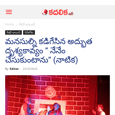
Home
రీడర్ ఛాయిస్
రీడర్ ఛాయిస్
సినీలోకం
మనసుల్ని కడిగేసిన అద్భుత
దృశ్యకావ్యం ” నేనేం
చేసుకుంటాను” (నాటిక)
By
Editor
-
23/10/2024