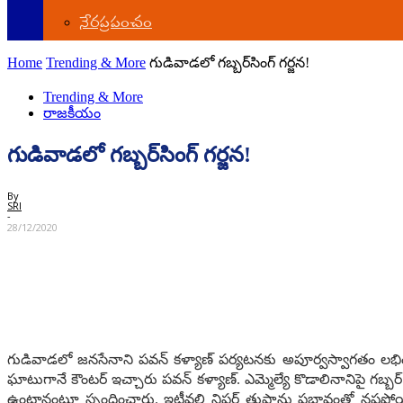
నేర‌ప్ర‌పంచం
Home
Trending & More
గుడివాడ‌లో గ‌బ్బ‌ర్‌సింగ్ గ‌ర్జ‌న‌!
Trending & More
రాజ‌కీయం
గుడివాడ‌లో గ‌బ్బ‌ర్‌సింగ్ గ‌ర్జ‌న‌!
By
SRI
-
28/12/2020
గుడివాడ‌లో జ‌న‌సేనాని ప‌వ‌న్ క‌ళ్యాణ్ ప‌ర్య‌ట‌న‌కు అపూర్వ‌స్వాగ‌
ఘాటుగానే కౌంట‌ర్ ఇచ్చారు ప‌వ‌న్ క‌ళ్యాణ్‌. ఎమ్మెల్యే కొడాలినానిపై గ‌బ్బ‌ర
ఉంటానంటూ స్పందించారు. ఇటీవ‌లి నిఫ‌ర్ తుపాను ప్ర‌భావంతో న‌ష్ట‌పోయిన