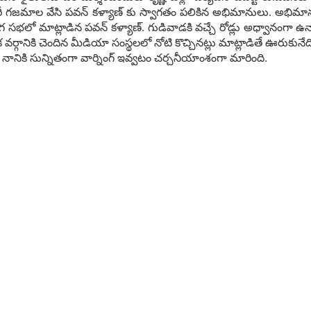
ారీ గజమాల వేసి పవన్ కళ్యాణ్ కు స్వాగతం పలికిన అభిమానులు. అభిమానులు
సభలో మాట్లాడిన పవన్ కళ్యాణ్. గుడివాడకి వచ్చే రోడ్లు అధ్వానంగా ఉన్నాయి 
గానికి చెందిన మీడియా సంస్థలలో నోటి కొచ్చినట్లు మాట్లాడితే ఊరుకునేది లేద
ానికి సున్నితంగా వార్నింగ్ ఇవ్వ‌టం చ‌ర్చ‌నీయాంశంగా మారింది.