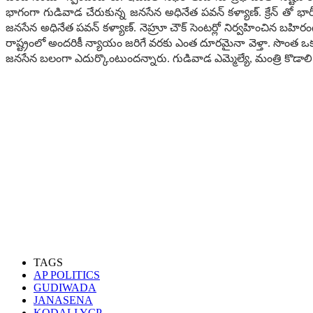
భాగంగా గుడివాడ చేరుకున్న జనసేన అధినేత పవన్ కళ్యాణ్. క్రేన్ తో భ
జనసేన అధినేత పవన్ కళ్యాణ్. నెహ్రూ చౌక్ సెంటర్లో నిర్వహించిన బహిరంగ 
రాష్ట్రంలో అందరికీ న్యాయం జరిగే వరకు ఎంత దూరమైనా వెళ్తా. సొంత ఒక వర్
జనసేన బలంగా ఎదుర్కొంటుంద‌న్నారు. గుడివాడ ఎమ్మెల్యే, మంత్రి కొడాలి న
TAGS
AP POLITICS
GUDIWADA
JANASENA
KODALI YCP