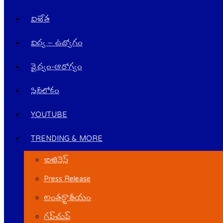
విజేత
విద్య – ఉద్యోగం
వైద్యం-ఆరోగ్యం
సినీలోకం
YOUTUBE
TRENDING & MORE
బిజినెస్
Press Release
అంతర్జాతీయం
గ‌ప్‌చుప్