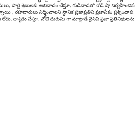
, పార్టీ శ్రేణులకు అభివాదం చేస్తూ, గుడివాడలో రోడ్ షో నిర్వహించిన
, రహదారులు నిర్మించాలని స్థానిక ప్రజాప్రతిని ప్రజానీకం ప్రశ్నించాలి.
ు. దాష్టికం చేస్తూ, నోటి దురుసు గా మాట్లాడే వైసిపి ప్రజా ప్రతినిధులను