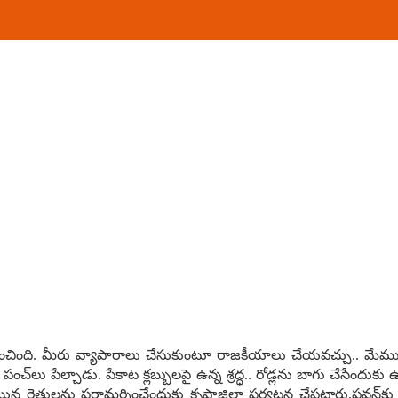
తం ల‌భించింది. మీరు వ్యాపారాలు చేసుకుంటూ రాజ‌కీయాలు చేయ‌వ‌చ్చు.. మ
్ పంచ్‌లు పేల్చాడు. పేకాట క్ల‌బ్బుల‌పై ఉన్న శ్ర‌ద్ధ‌.. రోడ్ల‌ను బాగు చేసేంద
 రైతులను ప‌రామర్శించేందుకు కృష్ణాజిల్లా ప‌ర్య‌ట‌న చేప‌ట్టారు.ప‌వ‌న్‌