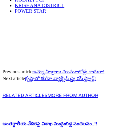
KRISHANA DISTRICT
POWER STAR
Previous article
అమ్మో హిజ్రాలు మామూలోళ్లు కాదుగా!
Next article
కృష్ణాలో క‌రోనా వ్యాక్సిన్ డ్రై ర‌న్ స్ట్రార్ట్‌!
RELATED ARTICLES
MORE FROM AUTHOR
అంతర్జాతీయ వేదికపై విశాఖ ముద్దుబిడ్డ సంచలనం..!!