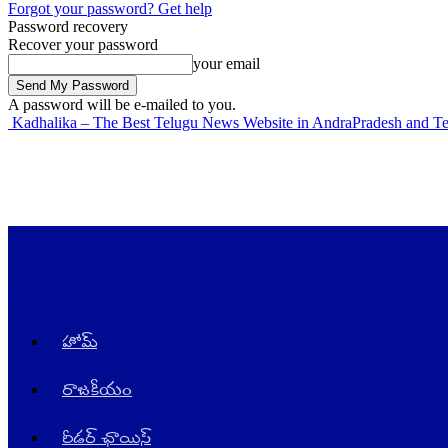
Forgot your password? Get help
Password recovery
Recover your password
your email
A password will be e-mailed to you.
Kadhalika – The Best Telugu News Website in AndraPradesh and T
హోమ్
రాజ‌కీయం
రీడర్ ఛాయిస్