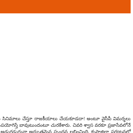
ేము సినిమాలు చేస్తూ రాజ‌కీయాలు చేయ‌కూడ‌దా! అంటూ వైసీపీ విమ‌ర్శ‌లు
ుకు ఉప‌యోగిస్తే బావుటుందంటూ చుర‌కేశారు. చివ‌రి శ్వాస వ‌ర‌కూ ప్ర‌జాసేవ‌లోనే
కు అడుగ‌డుగునా అద్భుత‌మైన స్పంద‌న ల‌భించింది. కృష్ణాజిల్లా పర్యటనలో