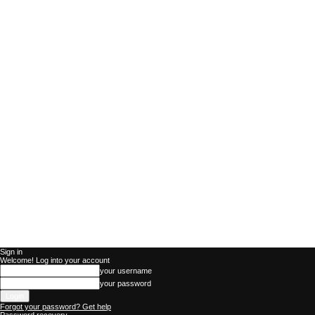
Sign in
Welcome! Log into your account
your username
your password
Forgot your password? Get help