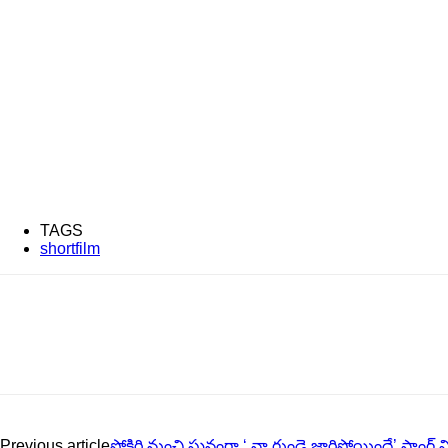
TAGS
shortfilm
Previous article
పోకిరి నుంచి ఘనంగా ‘ నా గుండె జారిపోయిందే’ సాంగ్