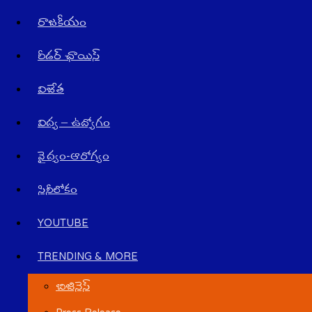
రాజ‌కీయం
రీడర్ ఛాయిస్
విజేత
విద్య – ఉద్యోగం
వైద్యం-ఆరోగ్యం
సినీలోకం
YOUTUBE
TRENDING & MORE
బిజినెస్