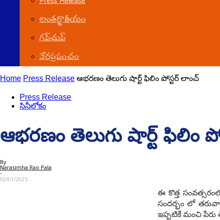
Press Release
అంతర్జాతీయం
గ‌ప్‌చుప్
నేర‌ప్ర‌పంచం
Home
Press Release
ఆభరణం తెలుగు షార్ట్ ఫిలిం పోస్టర్ లాంచ్
Press Release
సినీలోకం
ఆభరణం తెలుగు షార్ట్ ఫిలిం పో
By
Narasimha Rao Pala
-
02/01/2025
ఈ కొత్త సంవత్సరంల
సందర్భం లో తరువా
ఇప్పటికే మంచి పేరు 