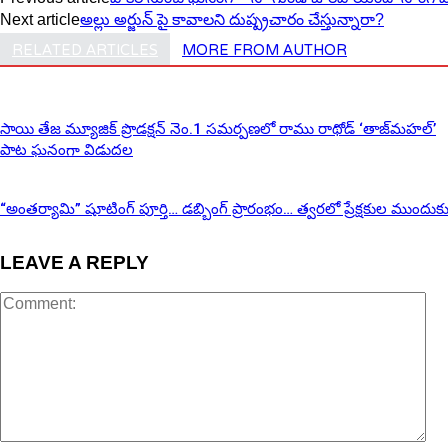
Next article
అల్లు అర్జున్ పై కావాలని దుష్ప్రచారం చేస్తున్నారా?
RELATED ARTICLES
MORE FROM AUTHOR
సాయి తేజ మ్యూజిక్ ప్రొడక్షన్ నెం.1 సమర్పణలో రాము రాథోడ్ ‘తాజ్‌మహల్’
పాట ఘనంగా విడుదల
“అంతర్యామి” షూటింగ్ పూర్తి… డబ్బింగ్ ప్రారంభం… త్వరలో ప్రేక్షకుల ముందుక
LEAVE A REPLY