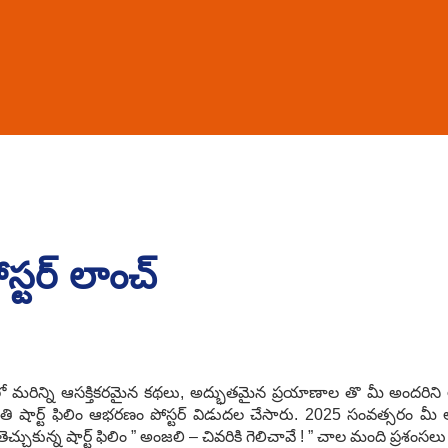
స్టర్ లాంచ్
ో మరిన్ని ఆసక్తికరమైన కథలు, అద్భుతమైన ప్రయాణాల తొ మీ అందరిని అల
తి షార్ట్ ఫిలిం ఆభరణం పోస్టర్ విడుదల చేసారు. 2025 సంవత్సరం మ
తెచ్చుకున్న షార్ట్ ఫిలిం ” అంజలి – చివరికి గెలిచావే ! ” చాల మంది ప్రశం