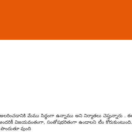
రించడానికి మేము సిద్ధంగా ఉన్నాము అని నిర్మాతలు చెప్తున్నారు . ఈ
ీ అందరికీ విజయవంతంగా, సంతోషభరితంగా ఉండాలని టీం కోరుకుంటుంది.
సలు పొందుతూ వుంది