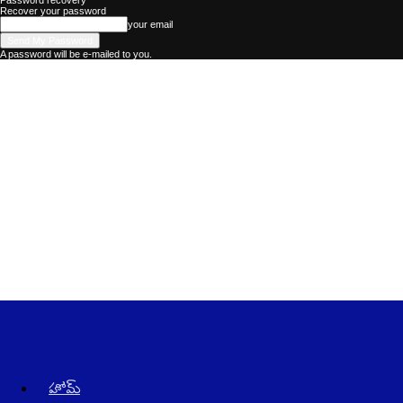
Password recovery
Recover your password
your email
A password will be e-mailed to you.
Kadhalika
–
The
Best
Telugu
News
Website
in
AndraPradesh
and
Telangana
హోమ్