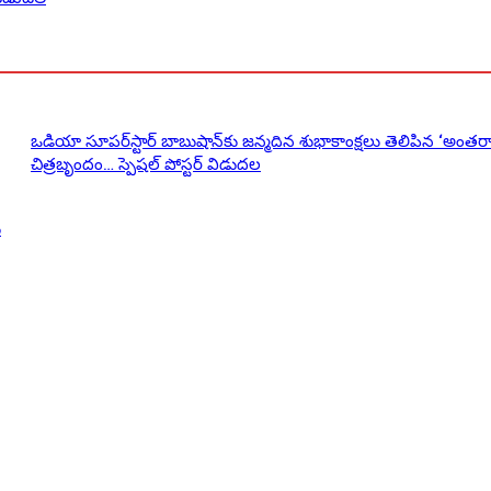
ఒడియా సూపర్‌స్టార్ బాబుషాన్‌కు జన్మదిన శుభాకాంక్షలు తెలిపిన ‘అంతర్
చిత్రబృందం… స్పెషల్ పోస్టర్ విడుదల
ు