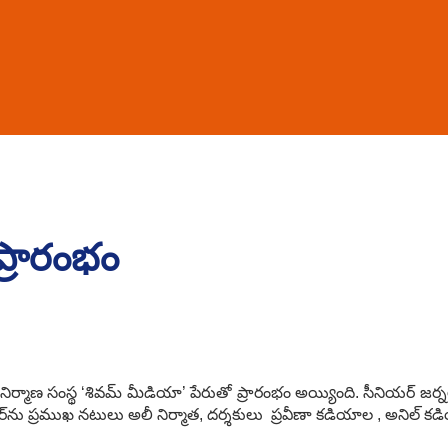
ప్రారంభం
ర్మాణ సంస్థ ‘శివమ్‌ మీడియా’ పేరుతో ప్రారంభం అయ్యింది. సీనియర్‌ జర్నల
‌ను ప్రముఖ నటులు అలీ నిర్మాత, దర్శకులు ప్రవీణా కడియాల , అనిల్‌ కడి