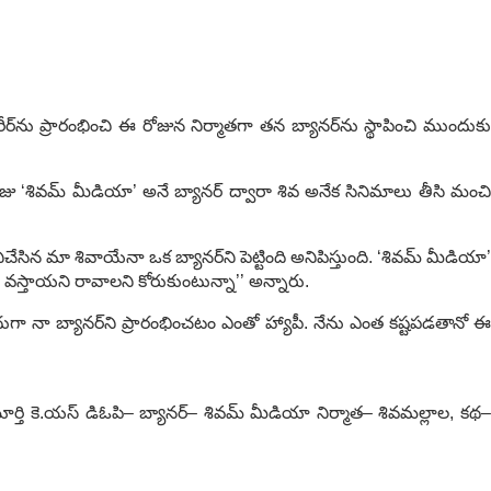
్‌ను ప్రారంభించి ఈ రోజున నిర్మాతగా తన బ్యానర్‌ను స్థాపించి ముందుకు
 ‘శివమ్‌ మీడియా’ అనే బ్యానర్‌ ద్వారా శివ అనేక సినిమాలు తీసి మంచి
ేసిన మా శివాయేనా ఒక బ్యానర్‌ని పెట్టింది అనిపిస్తుంది. ‘శివమ్‌ మీడియా’
ు వస్తాయని రావాలని కోరుకుంటున్నా’’ అన్నారు.
దుగా నా బ్యానర్‌ని ప్రారంభించటం ఎంతో హ్యాపీ. నేను ఎంత కష్టపడతానో ఈ
 కె.యస్‌ డిఓపి– బ్యానర్‌– శివమ్‌ మీడియా నిర్మాత– శివమల్లాల, కథ–