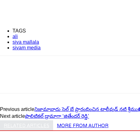
TAGS
ali
siva mallala
sivam media
Previous article
నిజామాబాదు సెల్ బే ప్రారంభించిన టాలీవుడ్ నటి శ్రీముఖ
Next article
పొలిటికల్ డ్రామాగా ‘జితేందర్ రెడ్డి’
RELATED ARTICLES
MORE FROM AUTHOR