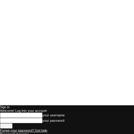
Sign in
Welcome! Log into your account
your username
your password
Forgot your password? Get help