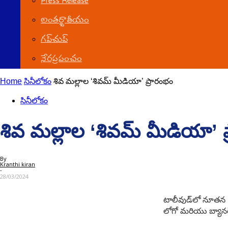
Press Release
అంతర్జాతీయం
గ‌ప్‌చుప్
నేర‌ప్ర‌పంచం
Home
సినీలోకం
శివ మల్లాల ‘శివమ్‌ మీడియా’ ప్రారంభం
సినీలోకం
శివ మల్లాల ‘శివమ్‌ మీడియా’ 
By
Kranthi kiran
-
28/03/2024
టాలీవుడ్‌లో నూతన ని
లోగో మరియు బ్యానర్