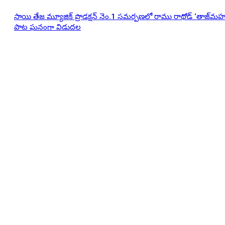
సాయి తేజ మ్యూజిక్ ప్రొడక్షన్ నెం.1 సమర్పణలో రాము రాథోడ్ ‘తాజ్‌మహ
పాట ఘనంగా విడుదల