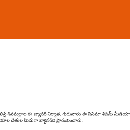
ిస్ట్‌ శివమల్లాల ఈ బ్యానర్‌ నిర్మాత. గురువారం ఈ సినిమా శివమ్‌ మీడియా
యాల చేతుల మీదుగా బ్యానర్‌ని ప్రారంభించారు.