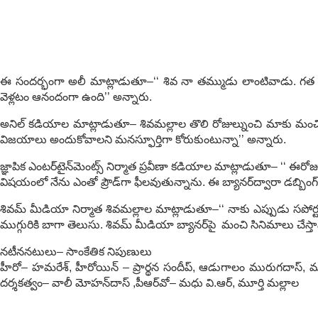
ఈ సందర్భంగా అలీ మాట్లాడుతూ–‘‘ శివ నా తమ్ముడు లాంటివాడు. గత 20 ఏళ్
వెళ్లటం ఆనందంగా ఉంది’’ అన్నారు.
అనిల్‌ కడియాల మాట్లాడుతూ– శివమల్లాల తొలి రోజుల్నుంచి మాకు మంచి ఫ
విజయాలు అందుకోవాలని మనస్ఫూర్తిగా కోరుకుంటున్నా’’ అన్నారు.
జ్ఞాపిక ఎంటర్‌టైన్‌మెంట్స్‌ నిర్మాత ప్రవీణా కడియాల మాట్లాడుతూ– ‘‘ ఈరో
విషయంలో నేను ఎంతో ప్రౌడ్‌గా ఫీలవుతున్నాను. ఈ బ్యానర్‌ద్వారా డబ్బింగ
శివమ్‌ మీడియా నిర్మాత శివమల్లాల మాట్లాడుతూ–‘‘ నాకు ఎప్పుడు సపోర్టు
ముగ్గురికి బాగా తెలుసు. శివమ్‌ మీడియా బ్యానర్‌పై మంచి సినిమాలు చేస్తా
నటీననటులు– సాంకేతిక నిపుణులు
హీరో– హమరేశ్, హీరోయిన్‌ – ప్రార్థన సందీప్, ఆడుగాలం మురుగదాస్, 
దర్శకత్వం– వాలీ మోహన్‌దాస్‌ ,పీఆర్‌వో– మధు వి.ఆర్, మూర్తి మల్లాల