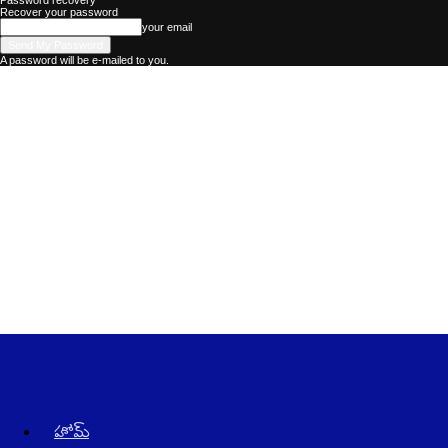
Password recovery
Recover your password
your email
A password will be e-mailed to you.
Kadhalika
–
The
Best
Telugu
News
Website
in
AndraPradesh
and
Telangana
హోమ్