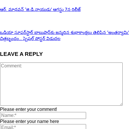
ఆర్‌. మాధవన్‌ ‘జి.డి.నాయుడు’ ఆగస్టు 7న రిలీజ్
ఒడియా సూపర్‌స్టార్ బాబుషాన్‌కు జన్మదిన శుభాకాంక్షలు తెలిపిన ‘అంతర్యామి’
చిత్రబృందం… స్పెషల్ పోస్టర్ విడుదల
LEAVE A REPLY
Please enter your comment!
Please enter your name here