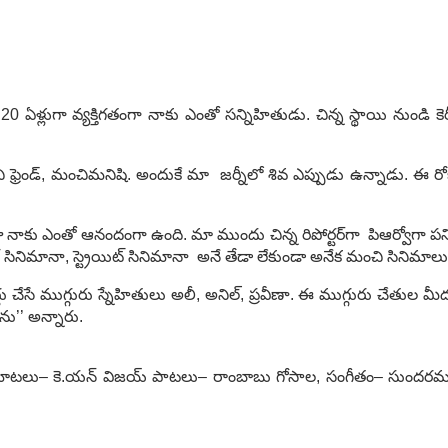
లుగా వ్యక్తిగతంగా నాకు ఎంతో సన్నిహితుడు. చిన్న స్థాయి నుండి కెరీర
్రెండ్, మంచిమనిషి. అందుకే మా జర్నీలో శివ ఎప్పుడు ఉన్నాడు. ఈ రోజు
జు నాకు ఎంతో ఆనందంగా ఉంది. మా ముందు చిన్న రిపోర్టర్‌గా పిఆర్వోగా పనిచ
్‌ సినిమానా, స్ట్రెయిట్‌ సినిమానా అనే తేడా లేకుండా అనేక మంచి సినిమాల
 చేసే ముగ్గురు స్నేహితులు అలీ, అనిల్, ప్రవీణా. ఈ ముగ్గురు చేతుల మీ
ను’’ అన్నారు.
మాటలు– కె.యన్‌ విజయ్‌ పాటలు– రాంబాబు గోసాల, సంగీతం– సుందరమూర్తి