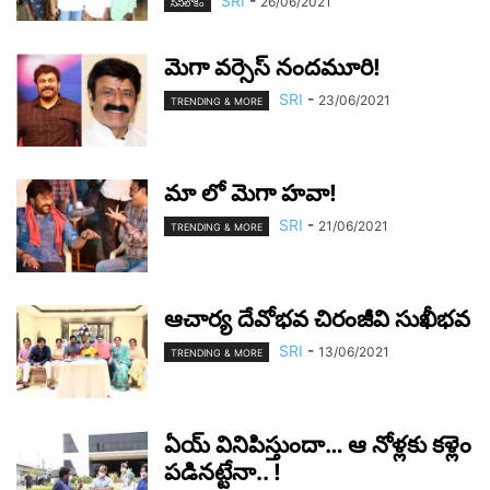
SRI
-
26/06/2021
సినీలోకం
మెగా వ‌ర్సెస్ నంద‌మూరి!
SRI
-
23/06/2021
TRENDING & MORE
మా లో మెగా హ‌వా!
SRI
-
21/06/2021
TRENDING & MORE
ఆచార్య దేవోభ‌వ చిరంజీవి సుఖీభ‌వ‌
SRI
-
13/06/2021
TRENDING & MORE
ఏయ్ వినిపిస్తుందా… ఆ నోళ్ల‌కు క‌ళ్లెం
ప‌డిన‌ట్టేనా.. !