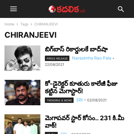
Home
Tags
CHIRANJEEVI
CHIRANJEEVI
బిగ్‌బాస్ రికార్డుల‌కే బాద్‌షా
Narasimha Rao Pala
-
PRESS RELEASE
22/08/2021
కో-డైరెక్ట‌ర్ కూతురు కాలేజీ ఫీజు
క‌ట్టిన మెగాస్టార్‌!
SRI
-
02/08/2021
TRENDING & MORE
మెగాప‌వ‌ర్ స్టార్ కోసం.. 231 కి.మీ
వాక్‌!