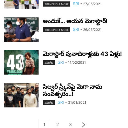
SRI
-
27/05/2021
TRENDING & MORE
అందుకే… ఆయ‌న మెగాస్టార్‌!
SRI
-
26/05/2021
TRENDING & MORE
మెగాస్టార్ పునాదిరాళ్లుకు 43 ఏళ్లు!
SRI
-
11/02/2021
సినీలోకం
సిల్వ‌ర్ స్ర్కీన్‌పై మెగా నామ
సంవ‌త్స‌రం..!
SRI
-
31/01/2021
సినీలోకం
1
2
3