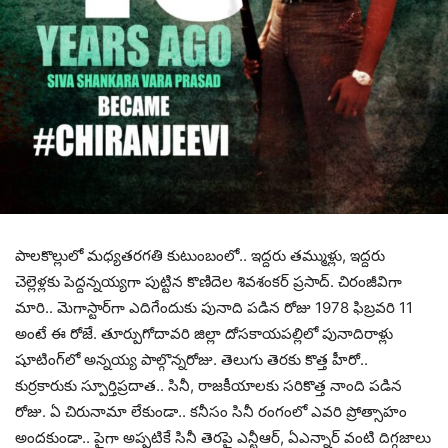
పాల‌కొల్లులో మ‌ధ్య‌త‌ర‌గ‌తి కుటుంబంలో.. ఇద్ద‌రు త‌మ్ముళ్లు, ఇద్దరు
చెల్లెళ్ల‌కు పెద్ద‌న్న‌య్య‌గా పుట్టిన కొణిదెల శివ‌శంక‌ర్ ప్ర‌సాద్‌. చిరంజీవిగా
మారి.. మెగాస్టార్‌గా ఎదిగేందుకు పునాది ప‌డిన రోజు 1978 ఫిబ్ర‌వ‌రి 11
అంటే ఈ రోజే. తూర్పుగోదావ‌రి జిల్లా దోస‌కాయ‌ప‌ల్లిలో పునాదిరాళ్లు
షూటింగ్‌లో అన్న‌య్య పాల్గొన్న‌రోజు. తెలుగు తెర‌కు కొత్త హీరో..
కుర్ర‌కారుకు స్పూర్తిప్ర‌దాత‌.. సినీ, రాజ‌కీయాల‌కు స‌రికొత్త నాంది ప‌డిన
రోజు. ఏ చిరునామా లేకుండా.. క‌నీసం సినీ రంగంలో ఎవ‌రి ప్రోత్సాహం
అంద‌కుండా.. పైగా అప్ప‌టికే సినీ తెర‌పై ఎన్టీఆర్‌, ఏఎన్నార్ వంటి దిగ్గ‌జాలు