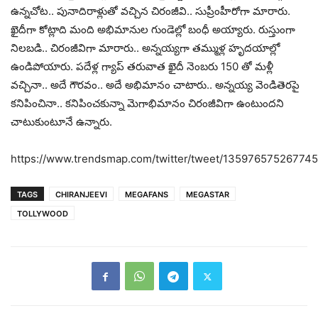
ఉన్న‌చోట‌.. పునాదిరాళ్లుతో వ‌చ్చిన చిరంజీవి.. సుప్రీంహీరోగా మారారు.
ఖైదీగా కోట్లాది మంది అభిమానుల గుండెల్లో బంధీ అయ్యారు. రుస్తుంగా
నిల‌బ‌డి.. చిరంజీవిగా మారారు.. అన్న‌య్య‌గా త‌మ్ముళ్ల‌ హృద‌యాల్లో
ఉండిపోయారు. ప‌దేళ్ల గ్యాప్ త‌రువాత ఖైదీ నెంబ‌రు 150 తో మ‌ళ్లీ
వ‌చ్చినా.. అదే గౌర‌వం.. అదే అభిమానం చాటారు.. అన్న‌య్య వెండితెర‌పై
క‌నిపించినా.. క‌నిపించ‌కున్నా మెగాభిమానం చిరంజీవిగా ఉంటుంద‌ని
చాటుకుంటూనే ఉన్నారు.
https://www.trendsmap.com/twitter/tweet/13597657526774
TAGS
CHIRANJEEVI
MEGAFANS
MEGASTAR
TOLLYWOOD