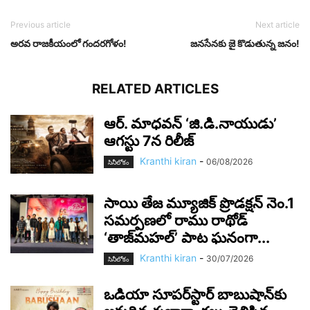
Previous article
Next article
అర‌వ రాజ‌కీయంలో గంద‌ర‌గోళం!
జ‌న‌సేన‌కు జై కొడుతున్న జ‌నం!
RELATED ARTICLES
ఆర్‌. మాధవన్‌ ‘జి.డి.నాయుడు’
ఆగస్టు 7న రిలీజ్
Kranthi kiran
-
06/08/2026
సినీలోకం
సాయి తేజ మ్యూజిక్ ప్రొడక్షన్ నెం.1
సమర్పణలో రాము రాథోడ్
‘తాజ్‌మహల్’ పాట ఘనంగా...
Kranthi kiran
-
30/07/2026
సినీలోకం
ఒడియా సూపర్‌స్టార్ బాబుషాన్‌కు