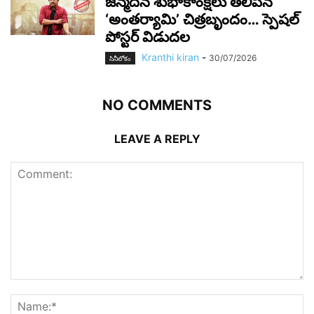
జన్మదిన శుభాకాంక్షలు తెలిపిన
‘అంతర్యామి’ చిత్రబృందం… స్పెషల్
పోస్టర్ విడుదల
Kranthi kiran
-
30/07/2026
సినీలోకం
NO COMMENTS
LEAVE A REPLY