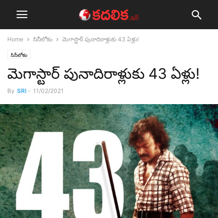
Home
సినీలోకం
మెగాస్టార్ పునాదిరాళ్లుకు 43 ఏళ్లు!
సినీలోకం
మెగాస్టార్ పునాదిరాళ్లుకు 43 ఏళ్లు!
By
SRI
-
11/02/2021