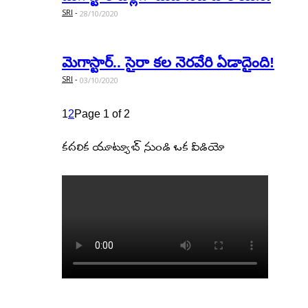
SRI
-
28/10/2020
మెగాస్టార్‌.. సైరా క‌ల నెర‌వేరి ఏడాదైంది!
SRI
-
03/10/2020
1
2
Page 1 of 2
కదలిక యూట్యూబ్ నుండి ఒక వీడియో