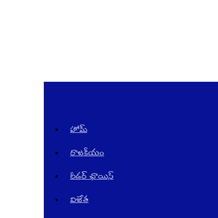
Telugu
News
Website
in
AndraPradesh
and
Telangana
హోమ్
రాజ‌కీయం
రీడర్ ఛాయిస్
విజేత