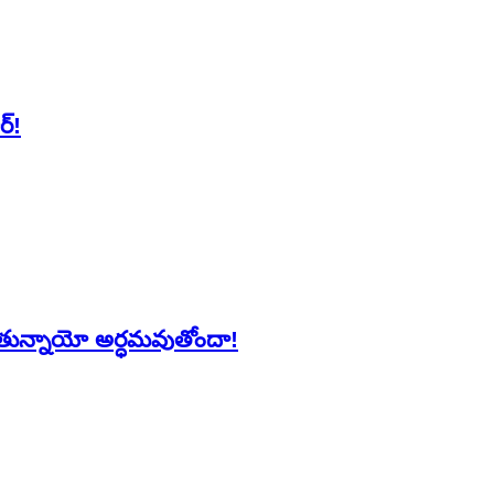
్‌!
రుతున్నాయో అర్ధ‌మవుతోందా!