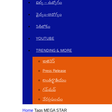
విద్య – ఉద్యోగం
వైద్యం-ఆరోగ్యం
సినీలోకం
YOUTUBE
TRENDING & MORE
బిజినెస్
Press Release
అంతర్జాతీయం
గ‌ప్‌చుప్
నేర‌ప్ర‌పంచం
Home
Tags
MEGA STAR