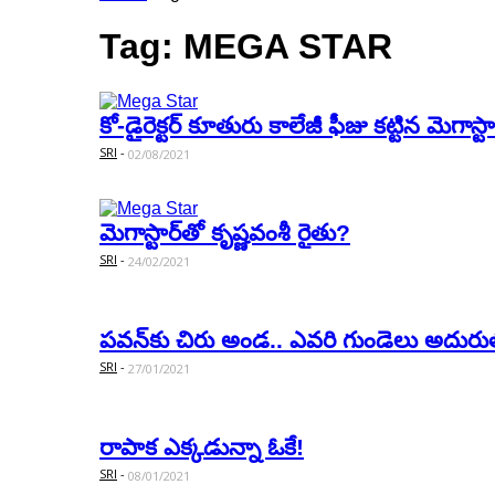
Tag: MEGA STAR
కో-డైరెక్ట‌ర్ కూతురు కాలేజీ ఫీజు క‌ట్టిన మెగాస్టార
SRI
-
02/08/2021
మెగాస్టార్‌తో కృష్ణ‌వంశీ రైతు?
SRI
-
24/02/2021
ప‌వ‌న్‌కు చిరు అండ‌.. ఎవ‌రి గుండెలు అదు
SRI
-
27/01/2021
రాపాక ఎక్క‌డున్నా ఓకే!
SRI
-
08/01/2021