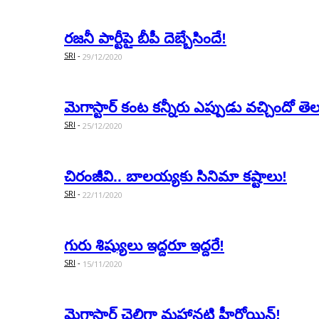
ర‌జ‌నీ పార్టీపై బీపీ దెబ్బేసిందే!
SRI
-
29/12/2020
మెగాస్టార్ కంట క‌న్నీరు ఎప్పుడు వ‌చ్చిందో తె
SRI
-
25/12/2020
చిరంజీవి.. బాల‌య్య‌కు సినిమా క‌ష్టాలు!
SRI
-
22/11/2020
గురు శిష్యులు ఇద్ద‌రూ ఇద్ద‌రే!
SRI
-
15/11/2020
మెగాస్టార్ చెల్లిగా మ‌హాన‌టి హీరోయిన్‌!