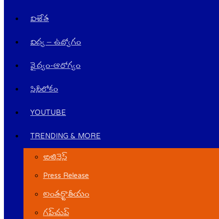
విజేత
విద్య – ఉద్యోగం
వైద్యం-ఆరోగ్యం
సినీలోకం
YOUTUBE
TRENDING & MORE
బిజినెస్
Press Release
అంతర్జాతీయం
గ‌ప్‌చుప్