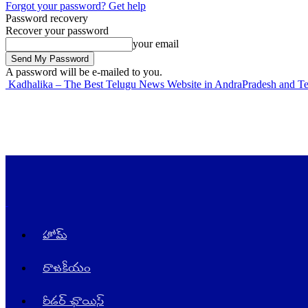
Forgot your password? Get help
Password recovery
Recover your password
your email
A password will be e-mailed to you.
Kadhalika – The Best Telugu News Website in AndraPradesh and T
హోమ్
రాజ‌కీయం
రీడర్ ఛాయిస్