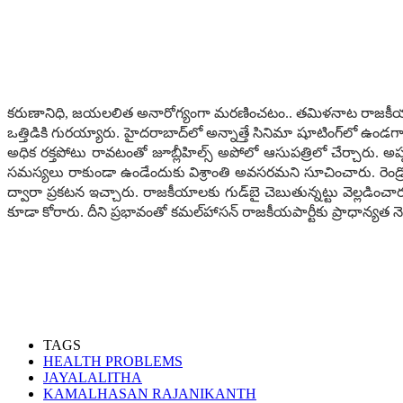
క‌రుణానిధి, జ‌య‌ల‌లిత అనారోగ్యంగా మ‌ర‌ణించ‌టం.. త‌మిళ‌నాట రాజ‌కీయ శూన్
ఒత్తిడికి గుర‌య్యారు. హైద‌రాబాద్‌లో అన్నాత్తే సినిమా షూటింగ్‌లో ఉండ‌గ
అధిక ర‌క్త‌పోటు రావ‌టంతో జూబ్లీహిల్స్ అపోలో ఆసుప‌త్రిలో చేర్చారు. అప్ప
స‌మ‌స్య‌లు రాకుండా ఉండేందుకు విశ్రాంతి అవ‌స‌ర‌మ‌ని సూచించారు. రెండ్రోజుల
ద్వారా ప్ర‌క‌ట‌న ఇచ్చారు. రాజ‌కీయాల‌కు గుడ్‌బై చెబుతున్న‌ట్టు వెల్ల‌డ
కూడా కోరారు. దీని ప్ర‌భావంతో క‌మ‌ల్‌హాస‌న్ రాజకీయ‌పార్టీకు ప్రాధాన్య‌త 
TAGS
HEALTH PROBLEMS
JAYALALITHA
KAMALHASAN RAJANIKANTH