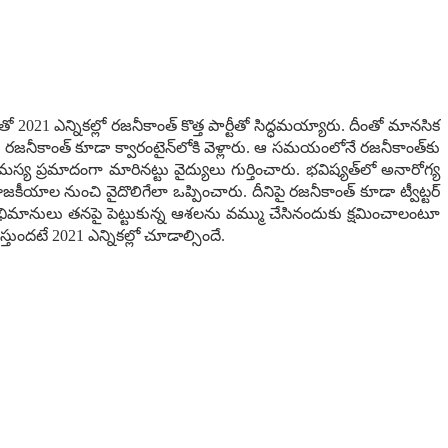
021 ఎన్నిక‌ల్లో ర‌జ‌నీకాంత్ కొత్త పార్టీతో సిద్ధ‌మ‌య్యారు. దీంతో మానసిక
ర‌జ‌నీకాంత్ కూడా క్వారంటైన్‌లోకి వెళ్లారు. ఆ స‌మ‌యంలోనే ర‌జ‌నీకాంత్‌కు
‌స్య ప్ర‌మాదంగా మారిన‌ట్టు వైద్యులు గుర్తించారు. భ‌విష్య‌త్‌లో అనారోగ్య
రాజ‌కీయాల నుంచి వైదొలిగేలా ఒప్పించారు. దీనిపై ర‌జ‌నీకాంత్ కూడా ట్వీట్ట‌ర్
. అభిమానులు త‌న‌పై పెట్టుకున్న ఆశ‌ల‌ను వ‌మ్ము చేసినందుకు క్ష‌మించాలంటూ
తుంద‌టే 2021 ఎన్నిక‌ల్లో చూడాల్సిందే.