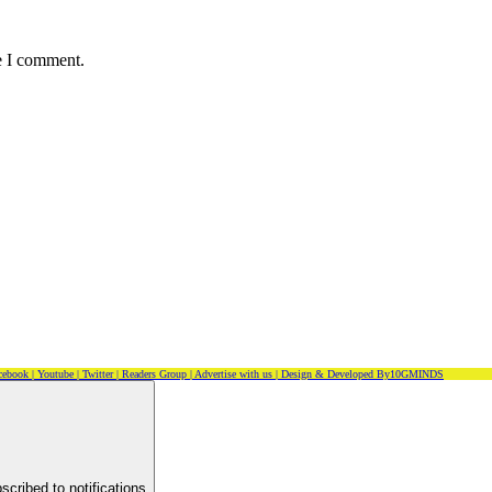
e I comment.
cebook |
Youtube |
Twitter |
Readers Group |
Advertise with us |
Design & Developed By10GMINDS
scribed to notifications