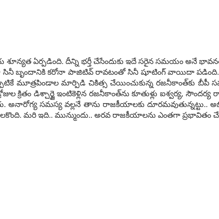
య‌త ఏర్ప‌డింది. దీన్ని భ‌ర్తీ చేసేందుకు ఇదే స‌రైన స‌మ‌యం అనే భావ‌న‌తో 2
ా సినీ బృందానికి క‌రోనా పాజిటివ్ రావ‌టంతో సినీ షూటింగ్ వాయిదా ప‌డింది. 
‌టికే మూత్ర‌పిండాల మార్పిడి చికిత్స చేయించుకున్న ర‌జ‌నీకాంత్‌కు బీపీ స‌మ
 క్రితం డిశ్చార్జై ఇంటికెళ్లిన ర‌జ‌నీకాంత్‌ను కూతుళ్లు ఐశ్వ‌ర్య‌, సౌంద‌ర్య 
ించారు. అనారోగ్య స‌మ‌స్య వ‌ల్ల‌నే తాను రాజ‌కీయాల‌కు దూర‌మ‌వుతున్న‌ట్టు.
నెల‌కొంది. మ‌రి ఇది.. మున్ముందు.. అర‌వ రాజ‌కీయాల‌ను ఎంత‌గా ప్ర‌భావితం చేస్