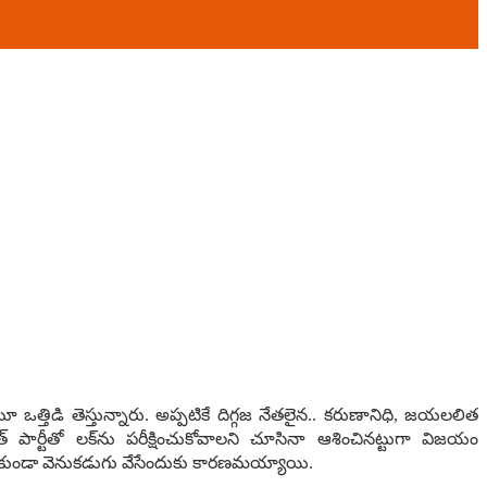
త్తిడి తెస్తున్నారు. అప్ప‌టికే దిగ్గ‌జ నేత‌లైన‌.. క‌రుణానిధి, జ‌య‌ల‌లిత
 పార్టీతో ల‌క్‌ను ప‌రీక్షించుకోవాల‌ని చూసినా ఆశించిన‌ట్టుగా విజ‌యం
 రాకుండా వెనుక‌డుగు వేసేందుకు కార‌ణ‌మ‌య్యాయి.