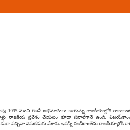
ి. దాదాపు 1995 నుంచి ర‌జ‌నీ అభిమానులు ఆయ‌న్ను రాజ‌కీయాల్లోకి రావాలంటూ ఒ
‌వాళ్లు రాజ‌కీయ ప్ర‌వేశం చేయ‌టం కూడా స‌వాల్‌గానే ఉంది. విజ‌య్‌కాంత్
ుడుగా వ‌చ్చినా వెనుక‌డుగు వేశారు. ఇవ‌న్నీ రజ‌నీకాంత్‌ను రాజ‌కీయాల్లోకి