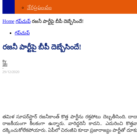
నేర‌ప్ర‌పంచం
Home
గ‌ప్‌చుప్
ర‌జ‌నీ పార్టీపై బీపీ దెబ్బేసిందే!
గ‌ప్‌చుప్
ర‌జ‌నీ పార్టీపై బీపీ దెబ్బేసిందే!
By
SRI
-
29/12/2020
త‌మిళ సూప‌ర్‌స్టార్ ర‌జ‌నీకాంత్ కొత్త పార్టీను ర‌క్త‌పోటు దెబ్బ‌తీసింద
రాజ‌కీయంగా కీల‌కంగా ఉన్నారు. వారిద్ద‌రినీ కాద‌ని.. ఎదురించి కొత్త
ద‌క్కించుకోలేక‌పోయారు. ఏపీలో చిరంజీవి కూడా ప్ర‌జారాజ్యం పార్టీతో దూక