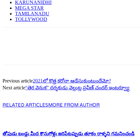
KARUNANIDHI
MEGA STAR
TAMILANADU
TOLLYWOOD
Previous article
2021లో కొత్త క‌రోనా ఆడేసుకుంటుందేమో?
Next article
“తెర వెనుక” దర్శకుడు వెల్లుట్ల ప్రవీణ్ చందర్ ఇంటర్వ్యూ
RELATED ARTICLES
MORE FROM AUTHOR
తోపుడు బండ్లు మీద కొనుగోళ్లు జరిపేటప్పుడు తూకం రాళ్ళని గమనించండి