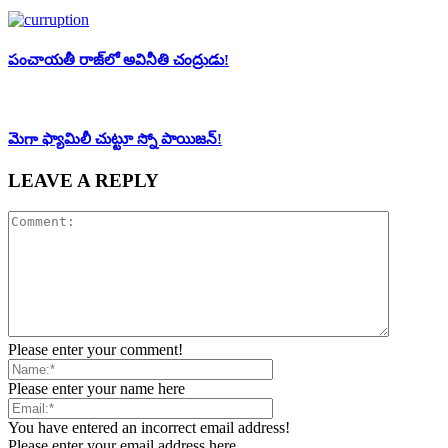
పంచాయ‌తీ రాజ్‌లో అవినీతి చంద్రుడు!
మెగా ఫ్యామిలీ చుట్టూ స్నో పాయిజ‌న్‌!
LEAVE A REPLY
Please enter your comment!
Please enter your name here
You have entered an incorrect email address!
Please enter your email address here