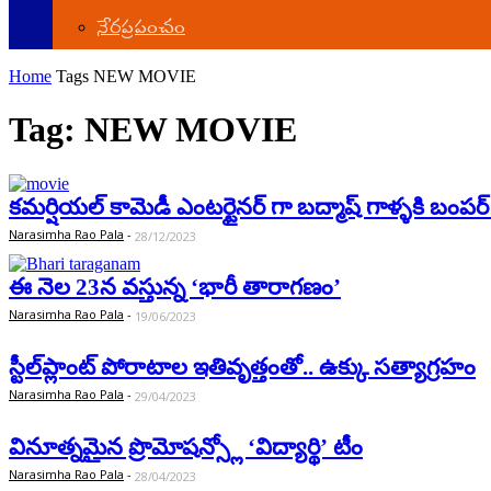
నేర‌ప్ర‌పంచం
Home
Tags
NEW MOVIE
Tag: NEW MOVIE
కమర్షియల్ కామెడీ ఎంటర్టైనర్ గా బద్మాష్ గాళ్ళకి బంప
Narasimha Rao Pala
-
28/12/2023
ఈ నెల 23న వస్తున్న ‘భారీ తారాగణం’
Narasimha Rao Pala
-
19/06/2023
స్టీల్‌ప్లాంట్‌ పోరాటాల ఇతివృత్తంతో.. ఉక్కు సత్యాగ్రహం
Narasimha Rao Pala
-
29/04/2023
వినూత్నమైన ప్రొమోషన్స్లో ‘విద్యార్థి’ టీం
Narasimha Rao Pala
-
28/04/2023