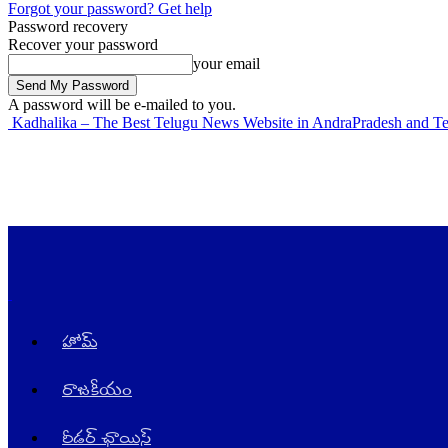
Forgot your password? Get help
Password recovery
Recover your password
your email
A password will be e-mailed to you.
Kadhalika – The Best Telugu News Website in AndraPradesh and T
హోమ్
రాజ‌కీయం
రీడర్ ఛాయిస్