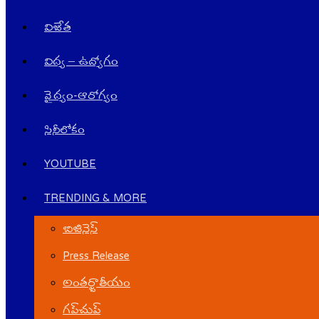
విజేత
విద్య – ఉద్యోగం
వైద్యం-ఆరోగ్యం
సినీలోకం
YOUTUBE
TRENDING & MORE
బిజినెస్
Press Release
అంతర్జాతీయం
గ‌ప్‌చుప్