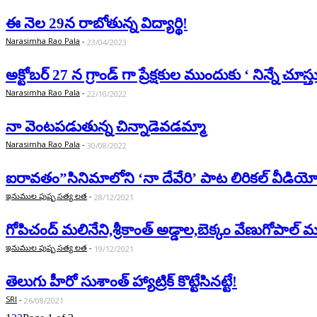
ఈ నెల 29న రాబోతున్న విద్యార్థి!
Narasimha Rao Pala
-
23/04/2023
అక్టోబర్ 27 న గ్రాండ్ గా ప్రేక్షకుల ముందుకు ‘ నిన్నే చూస్తు
Narasimha Rao Pala
-
22/10/2022
నా వెంట‌ప‌డుతున్న చిన్నాడెవ‌డ‌మ్మా
Narasimha Rao Pala
-
30/08/2022
ఐరావతం”సినిమాలోని ‘నా దేవేరి’ పాట లిరికల్ వీడియోని 
ఇనుముల పుష్ప సత్య లత
-
28/12/2021
గోపిచంద్ మలినేని,శ్రీకాంత్ అడ్డాల,బెక్కం వేణుగోపాల్ మ
ఇనుముల పుష్ప సత్య లత
-
19/12/2021
తెలుగు హీరో సుశాంత్ హ్యాట్రిక్ కొట్టేసిన‌ట్టే!
SRI
-
26/08/2021