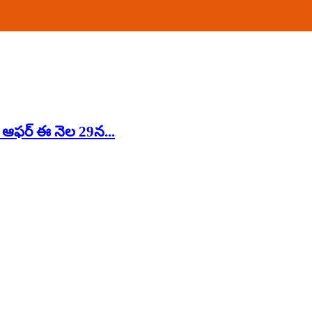
ర్ ఆఫర్ ఈ నెల 29న...