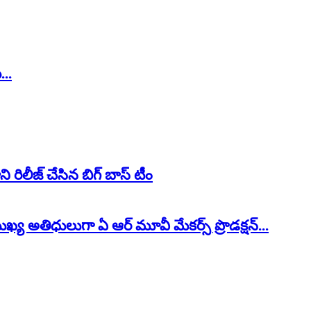
...
రిలీజ్ చేసిన బిగ్ బాస్ టీం
ుఖ్య అతిధులుగా ఏ ఆర్ మూవీ మేకర్స్ ప్రొడక్షన్...