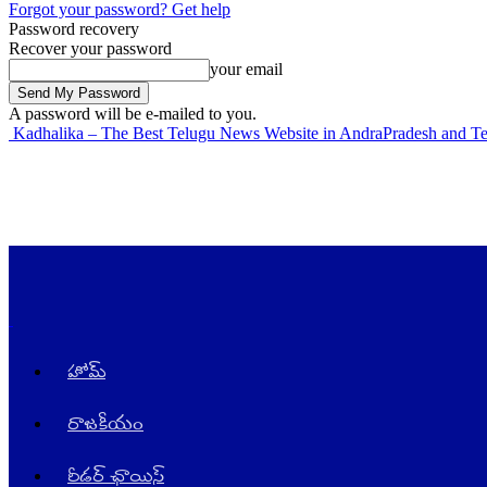
Forgot your password? Get help
Password recovery
Recover your password
your email
A password will be e-mailed to you.
Kadhalika – The Best Telugu News Website in AndraPradesh and T
హోమ్
రాజ‌కీయం
రీడర్ ఛాయిస్