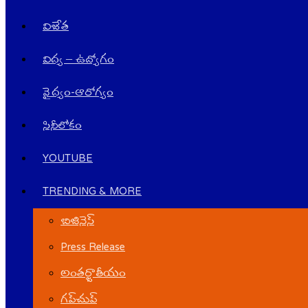
విజేత
విద్య – ఉద్యోగం
వైద్యం-ఆరోగ్యం
సినీలోకం
YOUTUBE
TRENDING & MORE
బిజినెస్
Press Release
అంతర్జాతీయం
గ‌ప్‌చుప్