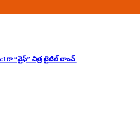
:1గా “వైఫ్” చిత్ర టైటిల్ లాంచ్