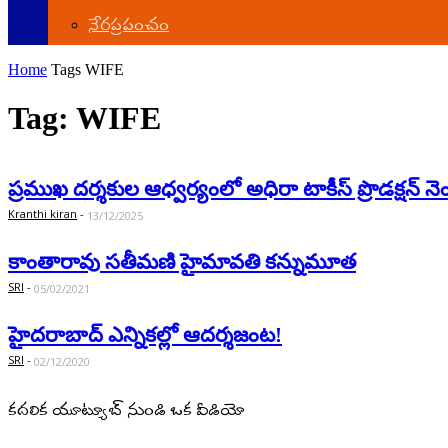
నేర‌ప్ర‌పంచం
Home
Tags
WIFE
Tag: WIFE
ప్రముఖ దర్శకుల ఆధ్వర్యంలో అధిరా టాకీస్ ప్రొడక్షన్ నెం
Kranthi kiran
-
13/12/2025
కాంతారావు స‌తీమ‌ణి హైమావ‌తి క‌న్నుమూత‌
SRI
-
05/02/2021
హైద‌రాబాద్ ఎన్నిక‌ల్లో ఆద‌ర్శ‌జంట‌!
SRI
-
02/12/2020
కదలిక యూట్యూబ్ నుండి ఒక వీడియో