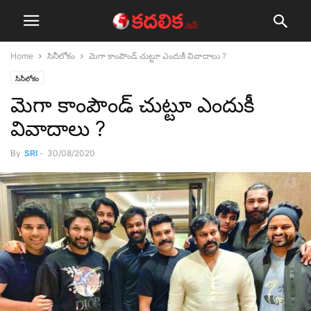
Home
సినీలోకం
మెగా కాంపౌండ్ చుట్టూ ఎందుకీ వివాదాలు ?
సినీలోకం
మెగా కాంపౌండ్ చుట్టూ ఎందుకీ
వివాదాలు ?
By
SRI
-
30/08/2020