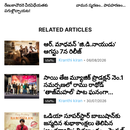
రేణుకాచౌద‌రి వీర‌విధేయ‌త‌కు
వామన స్మరణం.. పాపహరణం…
ప‌గుళ్లొచ్చాయ‌ట‌!
RELATED ARTICLES
ఆర్‌. మాధవన్‌ ‘జి.డి.నాయుడు’
ఆగస్టు 7న రిలీజ్
Kranthi kiran
-
06/08/2026
సినీలోకం
సాయి తేజ మ్యూజిక్ ప్రొడక్షన్ నెం.1
సమర్పణలో రాము రాథోడ్
‘తాజ్‌మహల్’ పాట ఘనంగా...
Kranthi kiran
-
30/07/2026
సినీలోకం
ఒడియా సూపర్‌స్టార్ బాబుషాన్‌కు
జన్మదిన శుభాకాంక్షలు తెలిపిన