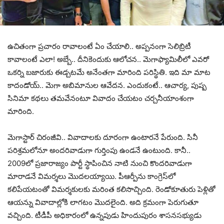
ఉచితంగా ప్ర‌చారం రావాలంటే ఏం చేయాలి.. అప్ప‌నంగా సెలిబ్రిటీ
కావాలంటే ఎలా! అబ్బే.. దీనికెందుకు ఆలోచ‌న‌.. మెగాఫ్యామిలీలో ఎవ‌రో
ఒక‌ర్ని బ‌జారుకు ఈడ్చ‌ట‌మే అనేంత‌గా మారింది ప‌రిస్థితి. ఇది మా మాట
కాదండోయ్‌.. మెగా అబిమానుల ఆవేద‌న‌. ఎందుకంటే.. ఆచార్య‌, పుష్ప
సినిమా క‌థ‌లు త‌మ‌వేనంటూ వివాదం చేయ‌టం చ‌ర్చ‌నీయాంశంగా
మారింది.
మెగాస్టార్ చిరంజీవి.. వివాదాల‌కు దూరంగా ఉంటార‌నే పేరుంది. సినీ
ప‌రిశ్ర‌మ‌లోనూ అంద‌రివాడుగా గుర్తింపు ఉండ‌నే ఉంటుంది. కానీ..
2009లో ప్ర‌జారాజ్యం పార్టీ స్థాపించిన నాటి నుంచి కొంద‌రివాడుగా
మారాడ‌నే విమ‌ర్శ‌లు మొద‌ల‌య్యాయి. పీఆర్పీను కాంగ్రెస్‌లో
క‌లిపేయ‌టంతో విమ‌ర్శ‌కుల‌కు మ‌రింత క‌లిసొచ్చింది. రెండోకూతురు పెళ్లితో
ఆయ‌న్ను వివాదాల్లోకి లాగ‌టం మొద‌లైంది. అది క్ర‌మంగా పెరుగుతూ
వచ్చింది. టీడీపీ అధికారంలో ఉన్న‌పుడు హిందుపురం శాస‌న‌స‌భ్యుడు