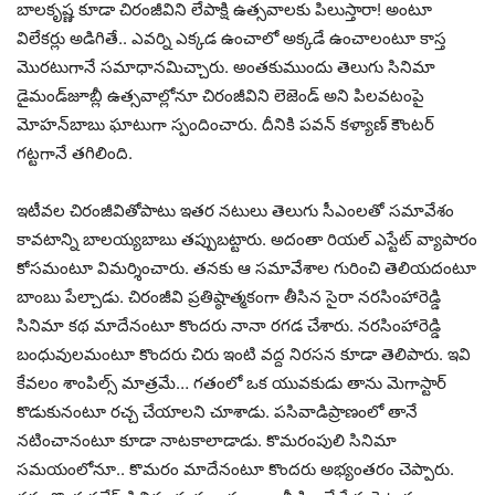
బాల‌కృష్ణ కూడా చిరంజీవిని లేపాక్షి ఉత్స‌వాల‌కు పిలుస్తారా! అంటూ
విలేక‌ర్లు అడిగితే.. ఎవ‌ర్ని ఎక్క‌డ ఉంచాలో అక్క‌డే ఉంచాలంటూ కాస్త
మొర‌టుగానే స‌మాధాన‌మిచ్చారు. అంత‌కుముందు తెలుగు సినిమా
డైమండ్‌జూబ్లీ ఉత్స‌వాల్లోనూ చిరంజీవిని లెజెండ్ అని పిల‌వ‌టంపై
మోహ‌న్‌బాబు ఘాటుగా స్పందించారు. దీనికి ప‌వ‌న్ క‌ళ్యాణ్ కౌంట‌ర్
గ‌ట్ట‌గానే త‌గిలింది.
ఇటీవ‌ల చిరంజీవితోపాటు ఇత‌ర న‌టులు తెలుగు సీఎంల‌తో స‌మావేశం
కావ‌టాన్ని బాల‌య్య‌బాబు త‌ప్పుబ‌ట్టారు. అదంతా రియ‌ల్ ఎస్టేట్ వ్యాపారం
కోస‌మంటూ విమ‌ర్శించారు. త‌న‌కు ఆ స‌మావేశాల గురించి తెలియ‌దంటూ
బాంబు పేల్చాడు. చిరంజీవి ప్ర‌తిష్ఠాత్మ‌కంగా తీసిన సైరా న‌ర‌సింహారెడ్డి
సినిమా క‌థ మాదేనంటూ కొంద‌రు నానా ర‌గ‌డ చేశారు. న‌ర‌సింహారెడ్డి
బంధువుల‌మంటూ కొంద‌రు చిరు ఇంటి వ‌ద్ద నిర‌స‌న కూడా తెలిపారు. ఇవి
కేవ‌లం శాంపిల్స్ మాత్ర‌మే… గ‌తంలో ఒక యువ‌కుడు తాను మెగాస్టార్
కొడుకునంటూ ర‌చ్చ చేయాల‌ని చూశాడు. ప‌సివాడిప్రాణంలో తానే
న‌టించానంటూ కూడా నాట‌కాలాడాడు. కొమ‌రంపులి సినిమా
స‌మ‌యంలోనూ.. కొమ‌రం మాదేనంటూ కొంద‌రు అభ్యంత‌రం చెప్పారు.