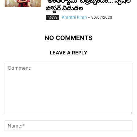
‘అంతర్యామి’ చిత్రబృందం… స్పెషల్
పోస్టర్ విడుదల
Kranthi kiran
-
30/07/2026
సినీలోకం
NO COMMENTS
LEAVE A REPLY