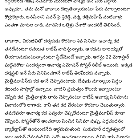
గ‌ద్ద‌ల‌కొండ గ‌ణేష్ సినిమాకు ముందుగా వాల్మీకి అనే పేరు పెట్టారు.
అప్పుడూ.. త‌మ మ‌నో భావాలు దెబ్బ‌తిన్నాయంటూ పేరు మార్చాలంటూ
కోర్టుకెళ్లారు. జ‌న‌సేనాని ప‌వ‌న్ పై శ్రీరెడ్డి, వ‌ర్మ, క‌త్తిమ‌హేష్ వంటివాళ్లు
ఎంత‌గా మాట‌ల దాడి. మాన‌సిక ఒత్తిళ్లు చేశారో అంద‌రికీ తెలిసిందే.
తాజాగా.. చిరంజీవితో ద‌ర్శ‌కుడు కొర‌టాల శివ సినిమా ఆచార్య క‌థ
త‌న‌దేనంటూ ర‌చయిత రాజేష్ వాదిస్తున్నాడు. ఆ క‌థ‌ను బాల‌య్య‌తో
తీయాల‌నుకుంటున్నానంటూ స్టేట్‌మెంట్ ఇచ్చాడు. అగ‌స్టు 22 మెగాస్టార్
పుట్టినరోజు సంద‌ర్శంగా ఆచార్య ఎమోష‌న్ పోస్ట‌ర్ రిలీజ్ అయింది. అక్క‌డ
ధ‌ర్మ‌స్థ‌లి అనే పేరు వినిపించ‌గానే రాజేష్ తెర‌మీద‌కు వచ్చాడు.
మైత్రీమూవీస్‌కు క‌థ తానే చెప్పానంటాడు. దేవుడు మాన్యాలు పెద్ద‌ల
క‌బంధం హ‌స్తాల్లో ఉన్నాయి. వాటిని ప్ర‌భుత్వం కౌలుకు ఇవ్వాలంటూ
చెప్పేది క‌థ‌. మైత్రీవాళ్ల‌కు తాను చెప్పానంటూ రాజేష్ ఆచార్య సినిమాను
వివాదంలోకి లాగాడు. కానీ త‌న క‌థ వేరంటూ కొర‌టాల చెబుతున్నారు.
త‌మ‌కెవ‌రూ ఆచార్య క‌థ ఎవ్వ‌రూ చెప్ప‌లేదంటూ మైత్రీమూవీస్ కూడా
చెప్పింది. పోస్ట‌ర్‌తోనే అంచ‌నాలు పెంచిన సినిమా పుష్ప‌. ఎర్ర‌చంద‌నం
బ్యాక్‌డ్రాప్‌తో ఉంటుంద‌నేది అర్ధ‌మ‌వుతుంది. సుకుమార్ ద‌ర్శ‌క‌త్వంలో
అల్లు అర్జున్ చేస్తున్న‌దీనిపై ఎన్నో అంచ‌నాలున్నాయి. దీనిపై కాపీ వివాదం