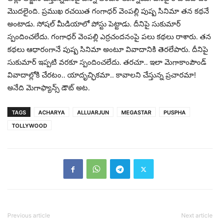
మొద‌లైంది. ప్ర‌ముఖ ర‌చ‌యిత‌ గంగాధ‌ర్ వెంప‌ల్లి పుష్ప సినిమా త‌న క‌థ‌నే
అంటాడు. సోష‌ల్ మీడియాలో పోస్టు పెట్టాడు. దీనిపై సుకుమార్
స్పందించ‌లేదు. గంగాధ‌ర్ వెంప‌ల్లి ఎర్ర‌చంద‌నంపై ప‌లు క‌థ‌లు రాశారు. త‌న
క‌థ‌లు ఆధారంగానే పుష్ప సినిమా అంటూ వివాదానికి తెర‌లేపారు. దీనిపై
సుకుమార్‌ ఇప్ప‌టి వ‌ర‌కూ స్పందించ‌లేదు. త‌ర‌చూ.. ఇలా మెగాకాంపౌండ్
వివాదాల్లోకి చేర‌టం.. యాదృచ్ఛిక‌మా.. కావాల‌ని చేస్తున్న ప్ర‌చార‌మా!
అనేది మెగాఫ్యాన్స్ డౌట్ అట‌.
TAGS
ACHARYA
ALLUARJUN
MEGASTAR
PUSPHA
TOLLYWOOD
Previous article
Next article