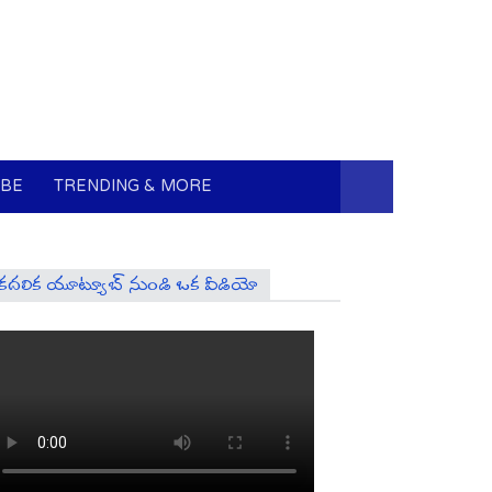
UBE
TRENDING & MORE
కదలిక యూట్యూబ్ నుండి ఒక వీడియో