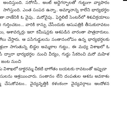
అందిస్తుంది. స‌రోగ‌సీ.. అంటే అద్దెగ‌ర్భాల‌తో గుట్టుగా వ్యాపారం
సాగిస్తుంది. ఎంత సంప‌ద ఉన్నా.. అమ్మానాన్న కాలేని భార్య‌భ‌ర్త‌ల
నాణేనికి ఓ వైపు.. మ‌రోవైపు.. ఫెర్టిలిటీ సెంట‌ర్‌లో శిశువిక్ర‌యాలు
 గుర్తించ‌టం… వారికి కాన్పు చేసేందుకు ఆసుప‌త్రికి తీసుకురావ‌టం
ు, ఆశావ‌ర్క‌ర్లు ఇలా క‌మీష‌న్ల‌కు ఆశ‌ప‌డిన వారంతా పాత్ర‌దారులు.
లు చేస్తారు. ఆ ప‌సిగుడ్డుల‌ను సంతానంలోపం ఉన్న భార్య‌భ‌ర్త‌ల‌కు
్నో ఏళ్లుగా సాగుతున్న బిడ్డ‌ల అమ్మ‌కాల గుట్టు.. ఈ మ‌ధ్య విశాఖ‌లో ఓ
ద్వారా భార్య‌భ‌ర్త‌ల నుంచి వీర్యం, గుడ్డు సేక‌రించి మ‌రో మ‌హిళ
.. ఓ జంట నుంచి
ు విశాఖ‌లో డాక్ట‌ర‌మ్మ చీక‌టి భాగోతం బ‌య‌ట‌కు రావ‌టంతో ఇప్పుడా
ల‌ను ఆశ్ర‌యించారు. సంతానం లేని దంప‌తుల ఆశ‌ను అవ‌కాశం
 చేసుకోవ‌టం.. వైద్య‌వృత్తికి క‌ళంకంగా వైద్య‌వ‌ర్గాలు ఆందోళ‌న