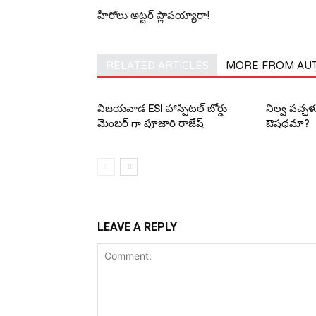
హీరోలు అట్ట‌ర్ ప్లాప‌య్యారా!
RELATED ARTICLES
MORE FROM AU
విజయవాడ ESI హాస్పిటల్ బోర్డు
నిల్వ పచ్చ
మెంబర్ గా పూజారి రాజేష్
ఔషధమా?
LEAVE A REPLY