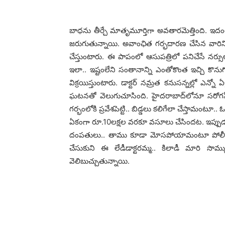
బాధ‌ను తీర్చే మాతృమూర్తిగా అవ‌తార‌మెత్తింది. ఇదంతా 
జ‌రుగుతున్నాయి. అవాంఛిత గ‌ర్భ‌దార‌ణ చేసిన వారిని
చేస్తుంటారు. ఈ పాపంలో ఆసుప‌త్రిలో ప‌నిచేసే న‌ర్సుల
ఇలా.. ఇష్టంలేని సంతానాన్ని ఎంతోకొంత ఇచ్చి కొనుగో
విక్ర‌యిస్తుంటారు. డాక్ట‌ర్ న‌మ్ర‌త క‌నుస‌న్న‌ల్లో ఎన
ఘ‌ట‌న‌తో వెలుగుచూసింది. హైద‌రాబాద్‌లోనూ స‌రోగ‌సీ 
గ‌ర్భంలోకి ప్ర‌వేశ‌పెట్టి.. బిడ్డ‌లు క‌లిగేలా చేస్తామంటూ
ఏకంగా రూ.10ల‌క్ష‌ల వ‌ర‌కూ వ‌సూలు చేసింద‌ట‌. ఇప్పుడ
దంప‌తులు.. తాము కూడా మోస‌పోయామంటూ పోలీసు
చేసుకుని ఈ లేడీడాక్ట‌ర‌మ్మ‌.. కిలాడీ మారి సొమ్ము
వెలిబుచ్చుతున్నాయి.