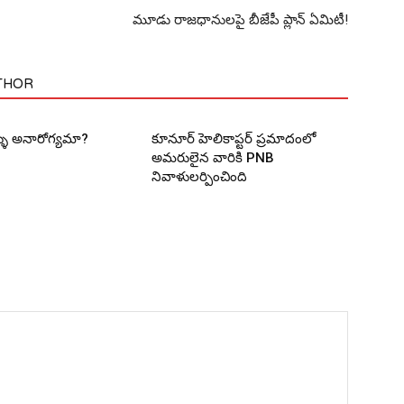
మూడు రాజ‌ధానుల‌పై బీజేపీ ప్లాన్ ఏమిటీ!
THOR
ళ్ళు అనారోగ్యమా?
కూనూర్ హెలికాప్టర్ ప్రమాదంలో
అమరులైన వారికి PNB
నివాళులర్పించింది