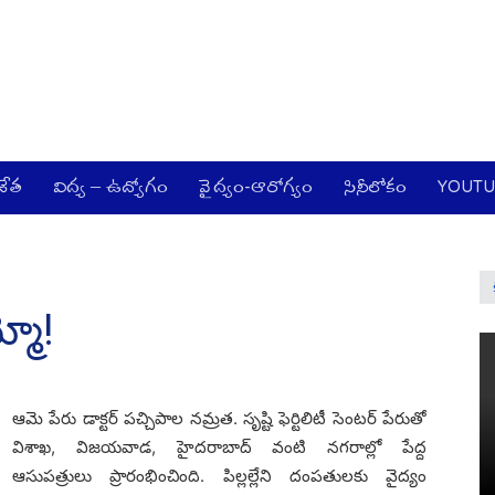
జేత
విద్య – ఉద్యోగం
వైద్యం-ఆరోగ్యం
సినీలోకం
YOUT
్మో!
ఆమె పేరు డాక్ట‌ర్‌ ప‌చ్చిపాల న‌మ్ర‌త‌. సృష్టి ఫెర్టిలిటీ సెంట‌ర్ పేరుతో
విశాఖ‌, విజ‌య‌వాడ‌, హైద‌రాబాద్ వంటి న‌గ‌రాల్లో పేద్ద
ఆసుప‌త్రులు ప్రారంభించింది. పిల్ల‌ల్లేని దంప‌తుల‌కు వైద్యం