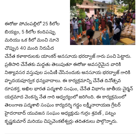
ఈరోజు పోచంపల్లిలో 25 కిలోల
బియ్యం, 5 కిలోల కందిపప్పు
మరియు ఒక కిలో మంచి నూనె
చొప్పున 40 మంది నిరుపేద
చేనేత కళాకారులకు యాంకర్ అనసూయ భరద్వాజ్ గారు పంచి పెట్టారు.
ప్రతిసారి చేనేతకు మద్దతు తెలుపుతూ ఈరోజు అవసరైమైన వారికి
నిత్యావసర వస్తువుల పంపిణీ చేసినందుకు అనసూయ భరద్వాజ్ గారికి
హృదయపూర్వక ధన్యవాదాలు. ఈ కార్యక్రమాన్ని చేనేత దినోత్సవ
రూపకర్త, అఖిల భారత పద్మశాలి సంఘం, చేనేత విభాగం జాతీయ చైర్మన్
యర్రమాద వెంకన్న నేత గారి ఆధ్వర్యంలో జరిగింది. ఈ కార్యక్రమంలో
తెలంగాణ పద్మశాలి సంఘం కార్యదర్శి గడ్డం లక్ష్మీనారాయణ గ్రేటర్
హైదరాబాద్ యువజన సంఘం అధ్యక్షుడు గుర్రం శ్రవణ్ , పట్నం
కృష్ణకుమార్ మరియు చిప్పవెంకటేశ్వర్లు తదితరులు పాల్గొన్నారు.