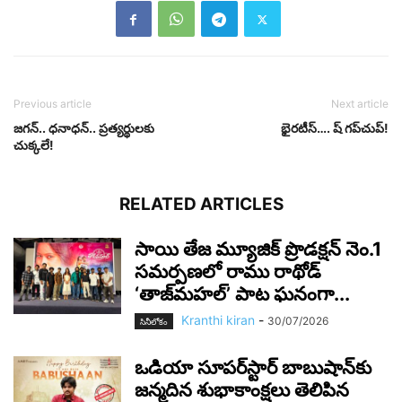
Previous article
Next article
జ‌గ‌న్‌.. ధ‌నాధ‌న్‌.. ప్ర‌త్య‌ర్థుల‌‌కు
భైర‌టీస్‌…. ష్ గ‌ప్‌చుప్‌!
చుక్క‌లే!
RELATED ARTICLES
సాయి తేజ మ్యూజిక్ ప్రొడక్షన్ నెం.1
సమర్పణలో రాము రాథోడ్
‘తాజ్‌మహల్’ పాట ఘనంగా...
Kranthi kiran
-
30/07/2026
సినీలోకం
ఒడియా సూపర్‌స్టార్ బాబుషాన్‌కు
జన్మదిన శుభాకాంక్షలు తెలిపిన