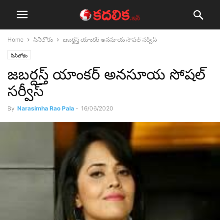
Home
సినీలోకం
జబర్దస్త్ యాంకర్ అనసూయ సోషల్ సర్వీస్
సినీలోకం
జబర్దస్త్ యాంకర్ అనసూయ సోషల్
సర్వీస్
By
Narasimha Rao Pala
-
16/06/2020