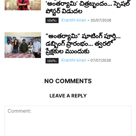
‘అంతర్యామి’ చిత్రబృందం… స్పెషల్
పోస్టర్ విడుదల
Kranthi kiran
-
30/07/2026
సినీలోకం
“అంతర్యామి” షూటింగ్ పూర్తి…
డబ్బింగ్ ప్రారంభం… త్వరలో
ప్రేక్షకుల ముందుకు
Kranthi kiran
-
07/07/2026
సినీలోకం
NO COMMENTS
LEAVE A REPLY