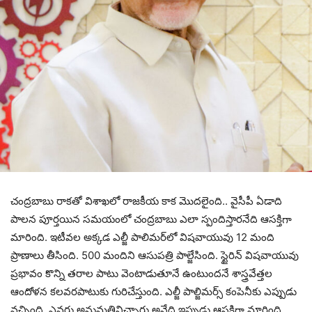
చంద్ర‌బాబు రాక‌తో విశాఖ‌లో రాజ‌కీయ కాక మొద‌లైంది.. వైసీపీ ఏడాది
పాల‌న పూర్త‌యిన స‌మ‌యంలో చంద్ర‌బాబు ఎలా స్పందిస్తార‌నేది ఆస‌క్తిగా
మారింది. ఇటీవ‌ల అక్క‌డ ఎల్జీ పాలిమ‌ర్‌లో విష‌వాయువు 12 మంది
ప్రాణాలు తీసింది. 500 మందిని ఆసుప‌త్రి పాల్జేసింది. స్టైరిన్ విష‌వాయువు
ప్ర‌భావం కొన్ని త‌రాల పాటు వెంటాడుతూనే ఉంటుంద‌నే శాస్త్రవేత్త‌ల
ఆందోళ‌న క‌ల‌వ‌ర‌పాటుకు గురిచేస్తుంది. ఎల్జీ పాల్జిమ‌ర్స్ కంపెనీకు ఎప్పుడు
వ‌చ్చింది. ఎవ‌రు అనుమ‌తినిచ్చారు అనేది ఇప్పుడు ఆస‌క్తిగా మారింది.