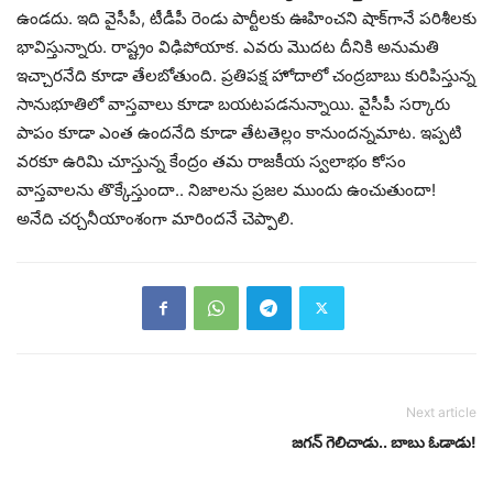
ఉండ‌దు. ఇది వైసీపీ, టీడీపీ రెండు పార్టీల‌కు ఊహించ‌ని షాక్‌గానే ప‌రిశీల‌కు
భావిస్తున్నారు. రాష్ట్రం విఢిపోయాక‌. ఎవ‌రు మొద‌ట దీనికి అనుమ‌తి
ఇచ్చార‌నేది కూడా తేల‌బోతుంది. ప్ర‌తిప‌క్ష హోదాలో చంద్ర‌బాబు కురిపిస్తున్న
సానుభూతిలో వాస్త‌వాలు కూడా బ‌య‌ట‌ప‌డ‌నున్నాయి. వైసీపీ స‌ర్కారు
పాపం కూడా ఎంత ఉంద‌నేది కూడా తేట‌తెల్లం కానుంద‌న్న‌మాట‌. ఇప్ప‌టి
వ‌ర‌కూ ఉరిమి చూస్తున్న కేంద్రం త‌మ రాజ‌కీయ స్వ‌లాభం కోసం
వాస్త‌వాల‌ను తొక్కేస్తుందా.. నిజాల‌ను ప్ర‌జ‌ల ముందు ఉంచుతుందా!
అనేది చ‌ర్చ‌నీయాంశంగా మారింద‌నే చెప్పాలి.
Next article
జ‌గ‌న్ గెలిచాడు.. బాబు ఓడాడు!