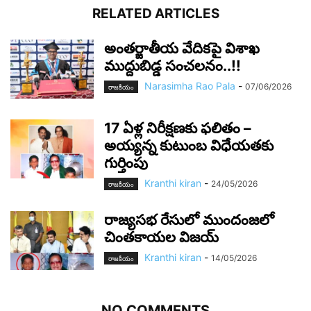
RELATED ARTICLES
అంతర్జాతీయ వేదికపై విశాఖ
ముద్దుబిడ్డ సంచలనం..!!
Narasimha Rao Pala
-
07/06/2026
రాజ‌కీయం
17 ఏళ్ల నిరీక్షణకు ఫలితం –
అయ్యన్న కుటుంబ విధేయతకు
గుర్తింపు
Kranthi kiran
-
24/05/2026
రాజ‌కీయం
రాజ్యసభ రేసులో ముందంజలో
చింతకాయల విజయ్
Kranthi kiran
-
14/05/2026
రాజ‌కీయం
NO COMMENTS