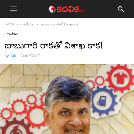
Home
రాజ‌కీయం
బాబుగారి రాక‌తో విశాఖ కాక‌!
రాజ‌కీయం
బాబుగారి రాక‌తో విశాఖ కాక‌!
By
SRI
-
24/05/2020