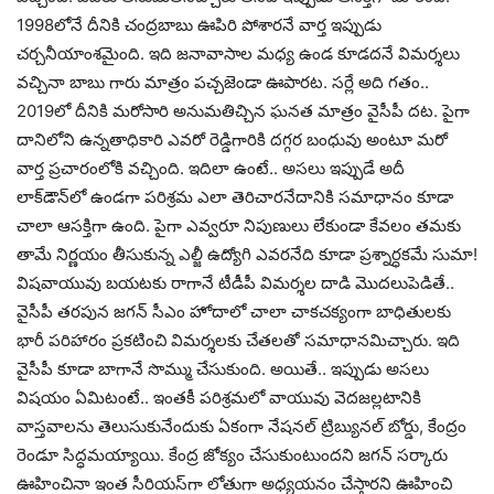
1998లోనే దీనికి చంద్ర‌బాబు ఊపిరి పోశార‌నే వార్త ఇప్పుడు
చ‌ర్చ‌నీయాంశ‌మైంది. ఇది జ‌నావాసాల మ‌ధ్య ఉండ కూడ‌ద‌నే విమ‌ర్శ‌లు
వ‌చ్చినా బాబు గారు మాత్రం పచ్చ‌జెండా ఊపారట‌. స‌ర్లే అది గ‌తం..
2019లో దీనికి మ‌రోసారి అనుమ‌తిచ్చిన ఘ‌న‌త మాత్రం వైసీపీ ద‌ట‌. పైగా
దానిలోని ఉన్న‌తాధికారి ఎవ‌రో రెడ్డిగారికి ద‌గ్గ‌ర బంధువు అంటూ మ‌రో
వార్త ప్ర‌చారంలోకి వ‌చ్చింది. ఇదిలా ఉంటే.. అస‌లు ఇప్పుడే అదీ
లాక్‌డౌన్‌లో ఉండ‌గా ప‌రిశ్ర‌మ ఎలా తెరిచార‌నేదానికి స‌మాధానం కూడా
చాలా ఆస‌క్తిగా ఉంది. పైగా ఎవ్వ‌రూ నిపుణులు లేకుండా కేవ‌లం త‌మ‌కు
తామే నిర్ణ‌యం తీసుకున్న ఎల్జీ ఉద్యోగి ఎవ‌ర‌నేది కూడా ప్ర‌శ్నార్ధ‌క‌మే సుమా!
విష‌వాయువు బ‌య‌ట‌కు రాగానే టీడీపీ విమ‌ర్శ‌ల దాడి మొద‌లుపెడితే..
వైసీపీ త‌ర‌పున జ‌గ‌న్ సీఎం హోదాలో చాలా చాక‌చ‌క్యంగా బాధితుల‌కు
భారీ ప‌రిహారం ప్ర‌క‌టించి విమ‌ర్శ‌ల‌కు చేత‌ల‌తో స‌మాధాన‌మిచ్చారు. ఇది
వైసీపీ కూడా బాగానే సొమ్ము చేసుకుంది. అయితే.. ఇప్పుడు అస‌లు
విష‌యం ఏమిటంటే.. ఇంత‌కీ ప‌రిశ్ర‌మ‌లో వాయువు వెద‌జ‌ల్ల‌టానికి
వాస్త‌వాల‌ను తెలుసుకునేందుకు ఏకంగా నేష‌న‌ల్ ట్రిబ్యున‌ల్ బోర్డు, కేంద్రం
రెండూ సిద్ధ‌మ‌య్యాయి. కేంద్ర జోక్యం చేసుకుంటుంద‌ని జ‌గ‌న్ స‌ర్కారు
ఊహించినా ఇంత సీరియ‌స్‌గా లోతుగా అధ్య‌య‌నం చేస్తార‌ని ఊహించి