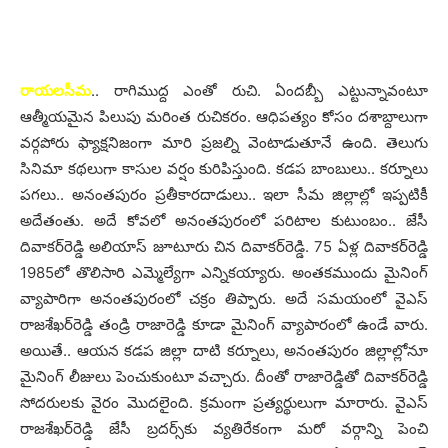
రాయ‌ల‌సీమ‌
.. రాగిముద్ద ఎంతో రుచి. ఏంద‌బ్బీ ఎట్టున్నావంటూ
ఆత్మీయ‌మైన పిలుపు మ‌రింత రుచిక‌రం. ఆధిప‌త్యం కోసం ద‌శాబ్దాలుగా
వ‌ర్గ‌పోరు ఫ్యాక్ష‌నిజంగా మారి ప్ర‌జ‌ల్ని వెంటాడుతూనే ఉంది. తెలుగు
సినిమా క‌థ‌లుగా కాసుల వ‌ర్షం కురిపిస్తుంది. క‌డ‌ప బాంబులు.. క‌ర్నూలు
ప‌గ‌లు.. అనంత‌పురం ప్ర‌తీకార‌దాడులు.. ఇలా సీమ జిల్లాల్లో ఇప్ప‌టికీ
అదేతంతు. అదే కోవ‌లో అనంత‌పురంలో ప‌రిటాల కుటుంబం.. జేసీ
దివాక‌ర్‌రెడ్డి అలియాస్ జూటూరు చిన దివాక‌ర్‌రెడ్డి. 75 ఏళ్ల దివాక‌ర్‌రెడ్డి
1985లో తొలిసారి ఎమ్మెల్యేగా ఎన్నిక‌య్యారు. అంత‌క‌ముందు మైనింగ్
వ్యాపారిగా అనంత‌పురంలో చ‌క్రం తిప్పారు. అదే స‌మ‌యంలో వైఎస్
రాజ‌శేఖ‌ర్‌రెడ్డి తండ్రి రాజారెడ్డి కూడా మైనింగ్ వ్యాపారంలో ఉండే వారు.
అయితే.. ఆయ‌న క‌డ‌ప జిల్లా దాటి క‌ర్నూలు, అనంత‌పురం జిల్లాల్లోనూ
మైనింగ్ లీజులు పెంచుకుంటూ వ‌చ్చారు. దీంతో రాజారెడ్డితో దివాక‌ర్‌రెడ్డి
సోద‌రుల‌కు వైరం మొద‌లైంది. క్ర‌మంగా ప్ర‌త్య‌ర్థులుగా మారారు. వైఎస్
రాజ‌శేఖ‌ర్‌రెడ్డి జేసీ బ్ర‌ద‌ర్స్‌కు వ్య‌తిరేకంగా మ‌రో వ‌ర్గాన్ని పెంచి