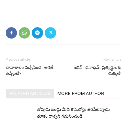
Previous article
Next article
వానాకాలం వచ్చేసింది.. ఆగితే
జ‌గ‌న్‌.. ధ‌నాధ‌న్‌.. ప్ర‌త్య‌ర్థుల‌‌కు
తప్పేంటి?
చుక్క‌లే!
RELATED ARTICLES
MORE FROM AUTHOR
తోపుడు బండ్లు మీద కొనుగోళ్లు జరిపేటప్పుడు
తూకం రాళ్ళని గమనించండి