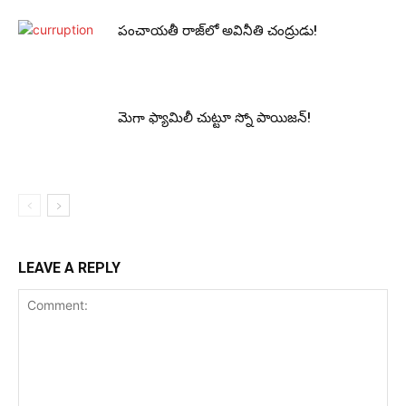
పంచాయ‌తీ రాజ్‌లో అవినీతి చంద్రుడు!
మెగా ఫ్యామిలీ చుట్టూ స్నో పాయిజ‌న్‌!
LEAVE A REPLY