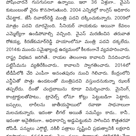
పోషించార‌నే గుస‌గుస‌లూ ఉన్నాయి. ఇలా 36 ఏళ్లుగా.. వైఎస్
కుటుంబంతో వైరం కొన‌సాగుతుంది. 2004 ఎన్నిక‌ల్లో కాంగ్రెస్ అధికారం
చేప‌ట్టాక‌.. జేసీ దివాక‌ర్‌రెడ్డి మంత్రి ప‌ద‌వి ద‌క్కించుకున్నారు. 2009లో
మాత్రం ప‌ద‌వి దూర‌మైంది. సీనియ‌ర్ నాయ‌కుడు అయినా కేవ‌లం
ఎమ్మెల్యేగా ఉండిపోవాల్సి వ‌చ్చింది. వైఎస్ మ‌ర‌ణించిన త‌రువాత
రోశ‌య్య‌, కిర‌ణ్‌కుమార్‌రెడ్డి హ‌యాంలోనూ మంత్రి ప‌ద‌వి ద‌క్క‌లేదు.
2014కు ముందు స‌మైఖ్యాంధ్ర ఉద్య‌మంలో కీల‌కంగానే వ్య‌వ‌హ‌రించారు.
రాష్ట్ర విభ‌జ‌న జ‌రిగితే.. రాయ‌ల తెలంగాణ కావాల‌ని నిన‌దించారు
ప‌ట్టిసీమ‌ను వ్య‌తిరేకించారు.. కావాల‌ని స్వాగ‌తించారు. 2014లో
టీడీపీలోకి చేరి ఎంపీగా అనంత‌పురం నుంచి గెలిచారు. కేంద్రంలోని
ఎన్డీఏతో పొత్తు ఉండ‌టంతో మంత్రిప‌ద‌వి వ‌స్తుంద‌నుకున్నా ఝ‌ల‌క్
త‌ప్ప‌లేదు. దీంతో చంద్ర‌బాబును కూడా విమ‌ర్శించారు. మైనింగ్‌,
కాంట్రాక్టుల‌తోపాటు.. ట్రావెల్స్ లోనూ కోట్లు పెట్టుబ‌డిగా పెట్టారు.
బ‌స్సులు, లారీల‌ను జాతీయ‌స్థాయిలో ర‌వాణా సాధ‌నాలుగా
మ‌ల‌చుకున్నారు. ఇదంతా లీగ‌ల్ అయితే స‌మ‌స్యేం కాదు.. కానీ..
ఇదంతా అనైతికంగా.. అధికారాన్ని అడ్డుపెట్టుకుని సాగించిన కొత్త‌త‌ర‌హా
దోపిడీ. ప‌న్నులు ఎగ్గొట్టి, న‌కిలీ ప‌త్రాలు సృష్టించి ప్ర‌భుత్వానికి ల‌క్ష‌లాది