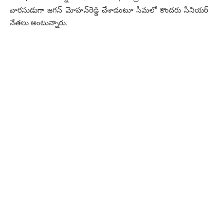
వార‌సుడుగా జ‌గ‌న్ మోహ‌న్‌రెడ్డి చేశాడంటూ సీమ‌లో కొంద‌రు సీనియ‌ర్
నేత‌లు అంటున్నారు.