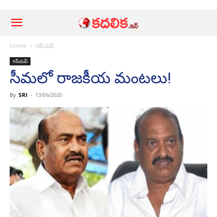
Home
గ‌ప్‌చుప్
గ‌ప్‌చుప్
సీమ‌లో రాజ‌కీయ మంట‌లు!
By
SRI
-
13/06/2020