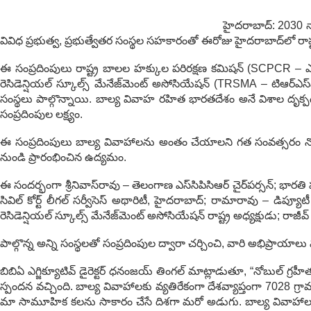
హైదరాబాద్: 2030 నా
వివిధ ప్రభుత్వ, ప్రభుత్వేతర సంస్థల సహకారంతో ఈరోజు హైదరాబాద్‌లో రాష్ట
ఈ సంప్రదింపులు రాష్ట్ర బాలల హక్కుల పరిరక్షణ కమిషన్ (SCPCR – ఎస
రెసిడెన్షియల్ స్కూల్స్ మేనేజ్‌మెంట్ అసోసియేషన్ (TRSMA – టిఆర్ఎ
సంస్థలు పాల్గొన్నాయి. బాల్య వివాహ రహిత భారతదేశం అనే విశాల దృక
సంప్రదింపుల లక్ష్యం.
ఈ సంప్రదింపులు బాల్య వివాహాలను అంతం చేయాలని గత సంవత్సరం నోబుల్
నుండి ప్రారంభించిన ఉద్యమం.
ఈ సందర్భంగా శ్రీనివాస్‌రావు – తెలంగాణ ఎస్‌సిపిసిఆర్‌ చైర్‌పర్సన్‌; భారతి హ
సివిల్ కోర్ట్ లీగల్ సర్వీసెస్ అథారిటీ, హైదరాబాద్; రామారావు – డిప
రెసిడెన్షియల్ స్కూల్స్ మేనేజ్‌మెంట్ అసోసియేషన్ రాష్ట్ర అధ్యక్షుడు; రాజీవ్ భ
పాల్గొన్న అన్ని సంస్థలతో సంప్రదింపుల ద్వారా చర్చించి, వారి అభిప్
బిబిఏ ఎగ్జిక్యూటివ్ డైరెక్టర్ ధనంజయ్ తింగల్ మాట్లాడుతూ, “నోబుల్
స్పందన వచ్చింది. బాల్య వివాహాలకు వ్యతిరేకంగా దేశవ్యాప్తంగా 7028 
మా సామూహిక కలను సాకారం చేసే దిశగా మరో అడుగు. బాల్య వివాహా