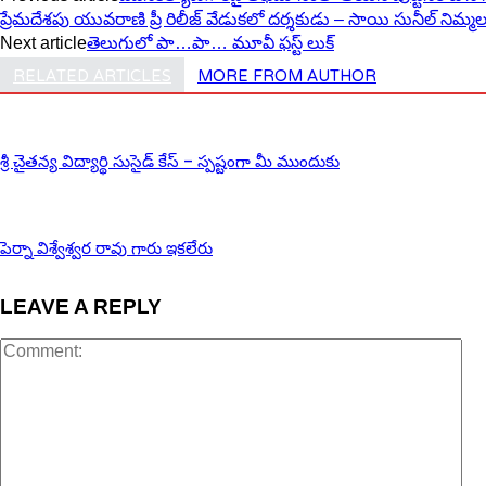
ప్రేమదేశపు యువరాణి ప్రీ రిలీజ్‌ వేడుకలో దర్శకుడు – సాయి సునీల్‌ నిమ్మ
Next article
తెలుగులో పా…పా… మూవీ ఫస్ట్ లుక్
RELATED ARTICLES
MORE FROM AUTHOR
శ్రీ చైతన్య విద్యార్థి సుసైడ్ కేస్ – స్పష్టంగా మీ ముందుకు
పెర్నా విశ్వేశ్వర రావు గారు ఇకలేరు
LEAVE A REPLY