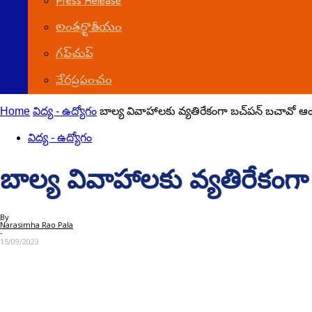
Press Release
అంతర్జాతీయం
గ‌ప్‌చుప్
నేర‌ప్ర‌పంచం
Home
విద్య - ఉద్యోగం
బాల్య వివాహాలకు వ్యతిరేకంగా బచ్‌పన్ బచావో ఆం
విద్య - ఉద్యోగం
బాల్య వివాహాలకు వ్యతిరేకంగ
By
Narasimha Rao Pala
-
15/09/2023