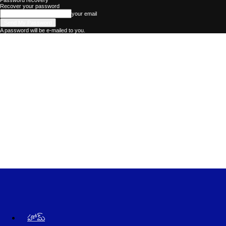
Password recovery
Recover your password
your email
A password will be e-mailed to you.
Kadhalika
–
The
Best
Telugu
News
Website
in
AndraPradesh
and
Telangana
హోమ్