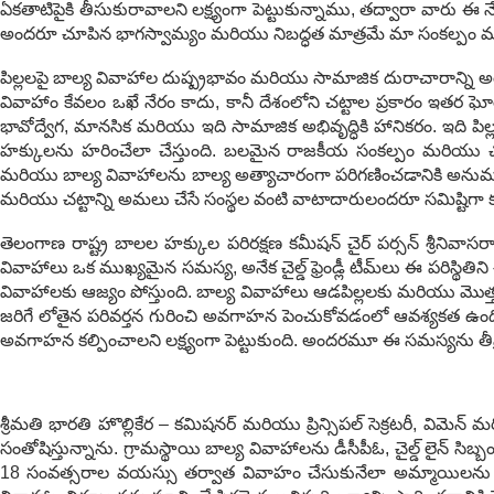
ఏకతాటిపైకి తీసుకురావాలని లక్ష్యంగా పెట్టుకున్నాము, తద్వారా వారు
అందరూ చూపిన భాగస్వామ్యం మరియు నిబద్ధత మాత్రమే మా సంకల్పం మరియు ఉత
పిల్లలపై బాల్య వివాహాల దుష్ప్రభావం మరియు సామాజిక దురాచారాన్ని అరికట్ట
వివాహాం కేవలం ఒఖే నేరం కాదు, కానీ దేశంలోని చట్టాల ప్రకారం ఇతర 
భావోద్వేగ, మానసిక మరియు ఇది సామాజిక అభివృద్ధికి హానికరం. ఇది పిల్
హక్కులను హరించేలా చేస్తుంది. బలమైన రాజకీయ సంకల్పం మరియు చట్టంల
మరియు బాల్య వివాహాలను బాల్య అత్యాచారంగా పరిగణించడానికి అనుమతిస్త
మరియు చట్టాన్ని అమలు చేసే సంస్థల వంటి వాటాదారులందరూ సమిష్టిగా క
తెలంగాణ రాష్ట్ర బాలల హక్కుల పరిరక్షణ కమీషన్ చైర్ పర్సన్ శ్రీన
వివాహాలు ఒక ముఖ్యమైన సమస్య, అనేక చైల్డ్ ఫ్రెండ్లీ టీమ్‌లు ఈ పరిస్థి
వివాహాలకు ఆజ్యం పోస్తుంది. బాల్య వివాహాలు ఆడపిల్లలకు మరియు మొత
జరిగే లోతైన పరివర్తన గురించి అవగాహన పెంచుకోవడంలో ఆవశ్యకత ఉంది.
అవగాహన కల్పించాలని లక్ష్యంగా పెట్టుకుంది. అందరమూ ఈ సమస్యను తీవ్ర
శ్రీమతి భారతి హొల్లికేర – కమిషనర్ మరియు ప్రిన్సిపల్ సెక్రటరీ, విమె
సంతోషిస్తున్నాను. గ్రామస్థాయి బాల్య వివాహాలను డీసీపీఓ, చైల్డ్ లైన్ సి
18 సంవత్సరాల వయస్సు తర్వాత వివాహం చేసుకునేలా అమ్మాయిలను ప్రోత్స