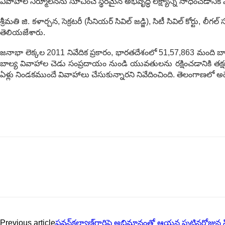
వివాహాల నిర్మూలనను సూచించే స్థిరమైన అభివృద్ధి లక్ష్యాన్ని సాధించడాని
శ్రీమతి జి. కళార్చన, సెక్రటరీ (సీనియర్ సివిల్ జడ్జి), సిటీ సివిల్ కోర్ట
తెలియజేశారు.
జనాభా లెక్కల 2011 నివేదిక ప్రకారం, భారతదేశంలో 51,57,863 మంది బా
బాల్య వివాహాల చెడు సంప్రదాయం నుండి యువతులను రక్షించడానికి 
ఏళ్లు నిండకముందే వివాహాలు చేసుకున్నారని నివేదించింది. తెలంగాణలో అద
Previous article
పవన్‌కల్యాణ్‌గారిపై అభిమానంతో ఆయన పుట్టినరోజున స