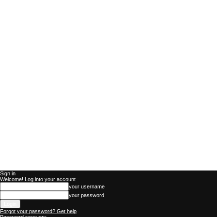
Sign in
Welcome! Log into your account
your username
your password
Forgot your password? Get help