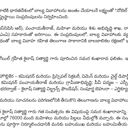
టికి భారతదేశంలో బాల్య వివాహాలను అంతం చేయాలనే లక్ష్యంతో *నోబెల్ శాంత
్రస్థాయి సంప్రదింపులను నిర్వహించింది.
్‌సిపిసి ఆర్), పంచాయతీరాజ్, మహిళా మరియు శిశు అభివృద్ధి శాఖ, రాష
స్ఎంఏ) సహకారంతో జరిగాయి. ఈ సంప్రదింపులలో, బాల్య వివాహాలకు వ్యత
్పథంతో బాల్య వివాహ రహిత తెలంగాణ సాకారానికి బాలబాలికల రక్షణలో 
 గ్రహీత కైలాష్ సత్యార్థి గారు పూరించిన సమర శంఖారావ ఫలితం. ఇది బ
ొల్లికేర – కమిషనర్ మరియు ప్రిన్సిపల్ సెక్రటరీ, విమెన్ మరియు చైల్ద్ డిపార్ట్
్యూటీ కమిషనర్ పంచాయతీరాజ్ మరియు గ్రామీణాభివృద్ధి; పీవీ పద్మజ – ఎ
రద్వాజ్ – కైలాష్ సత్యార్థి చిల్డ్రన్స్ ఫౌండేషన్; సంపూర్ణ బెహురా – ఎగ్జిక్యూట
రాయాలు మరియు సూచనలను పరిగణలోనికి తీసుకొని తెలంగాణను బాల్య వివాహాల
 గ్రహీత కైలాష్ సత్యార్థి గారు గత సంవత్సరం ఈ విషయంపై సమర శంఖారావా
గ్రామాల్లో 76000 మంది మహిళలు మరియు పిల్లలు వీధుల్లోకి వచ్చారు. ఈ 
లను పూర్తిగా నిర్మూలించడానికి మనకు బహుముఖ మరియు బహుమితీయ 