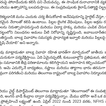
 ఈ నేరంపై పోరాడేందుకు కలిసి పని చేయవచ్చు. ఈ సాంఘిక దురాచారానికి
్సాహాన్ని బలపరుస్తాయి. ఈ సంప్రదింపులకు కైలాష్ సత్యార్థి చిల్డ్రన్
డానికి మనం ఎందుకు చర్య తీసుకోవాలి అనేవిషయాన్ని హైలైట్ చేస్తూ, ఇండియా చ
ఘోరమైన నేరాలతో కలిపి ఉంటాయి. పిల్లల లైంగిక వేధింపులు, పిల్లల అక
లలను నిరుత్సాహపరుస్తుంది మరియు విద్యా హక్కు మరియు ఎంపిక చేసుకునే 
ోని నిబంధనల అమలు వీటి నిరోధాన్ని సృష్టిస్తుంది, జవాబుదారీతనాన్
ుంది. బాల్య వివాహాల సమస్యకు ప్రాధాన్యత ఇవ్వాలి మరియు పిల్లలపై నేర
ృషి చేయాలి” అని అన్నారు.
ివాసరావు మాట్లాడుతూ బాల్య వివాహ రహిత భారత్‌గా మార్చడంలో జాతీయ 
తిని చురుకుగా పర్యవేక్షిస్తాయి. ఏది ఏమైనప్పటికీ, కుటుంబాల్లోని ప్రతి
్తం సమాజానికి తీవ్ర పరిణామాలను కలిగిస్తాయని అవగాహన కల్పించడంలో
 ఆమె ఎదుర్కొనే బాధ్యతలు, నష్టాలు మరియు త్యాగాల భారం తరచుగా గుర
ంగా పరిగణించి మరియు తెలంగాణ రాష్ట్రంలో బాల్య వివాహాల నిర్మూలనకు స
న్ మరియు చైల్ద్ డిపార్ట్‌మెంట్ తెలంగాణ మాట్లాడుతూ “తెలంగాణలో ఈ సంవ
బ్బంది, అంగన్ వాడీ కేంద్రాల ద్వారా పర్యవేక్షిస్తున్నాం. మేము భరోసా అనే
హించే లక్ష్యంతో ఉంది. ఏప్రిల్ 2022 నుండి 2023 వరకు, NFHS డేటా ప