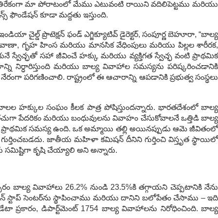
 వ్యతిరేకంగా మా పోరాటంలో మేము ఎటువంటి రాయిని వదిలిపెట్టము మరియు
స్ ఫౌండేషన్ కూడా మద్దతు ఇస్తుంది.
ైల్డ్ ప్రొటెక్షన్ ఫండ్ ఎగ్జిక్యూటివ్ డైరెక్టర్, సంపూర్ణ బెహూరా, “బాల్య
్రమ రవాణా, గృహ హింస మరియు మానసిక వేధింపులు మరియు పిల్లల శారీరక,
స్వేచ్ఛతో సహా జీవించే హక్కు మరియు వ్యక్తిగత స్వేచ్ఛ వంటి ప్రాథమిక
ని నిర్ధారిస్తుంది మరియు బాల్య వివాహాల సమస్యను పరిష్కరించడానికి
ంగా పరిగణించాలి. రాష్ట్రంలో ఈ ఆచారాన్ని ఆపడానికి ప్రభుత్వ సంస్థలు
బాలల హక్కుల సంఘం కీలక పాత్ర పోషిస్తుందన్నారు. భారతదేశంలో బాల్య
ఘటన, తరచుగా పేదరికం మరియు బంధువులను వివాహం చేసుకోవాలనే ఒత్తిడి బాల్య
 ప్రాథమిక సమస్య ఉంది. ఒక అమ్మాయి తల్లి అయినప్పుడు ఆమె జీవితంలో
్తించబడదు. జాతీయ మహిళా కమిషన్ దీనిని గుర్తించి విస్తృత స్థాయిలో
మిష్టిగా కృషి చేయ్యాలి అని అన్నారు.
త్సరం బాల్య వివాహాలు 26.2% నుండి 23.5%కి తగ్గాయని చెప్పటానికి నేను
 ఒక వన్ స్టాప్ సెంటర్‌ను స్థాపించాము మరియు దానిని బలోపేతం చేసాము – ఇది
్రకారం, డిపార్ట్‌మెంట్ 1754 బాల్య వివాహాలను నిరోధించింది. బాల్య