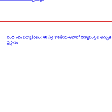
ల
నందిగామ విద్యాకిరణం: 40 ఏళ్ల కాకతీయ-అపోలో విద్యాసంస్థల అద్భుత
ప్రస్థానం