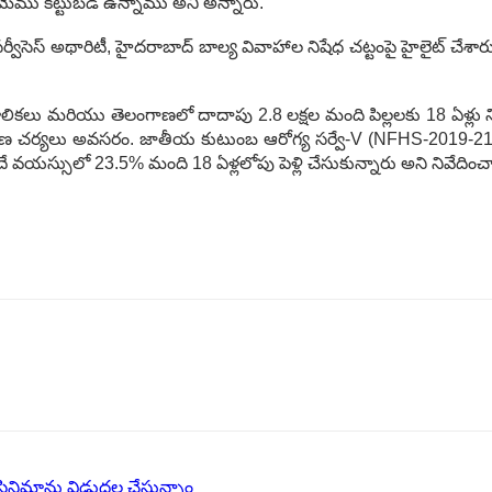
కి మేము కట్టుబడి ఉన్నాము అని అన్నారు.
ు, లీగల్ సర్వీసెస్ అథారిటీ, హైదరాబాద్ బాల్య వివాహాల నిషేధ చట్టంపై హైలైట్
లికలు మరియు తెలంగాణలో దాదాపు 2.8 లక్షల మంది పిల్లలకు 18 ఏళ్లు న
తక్షణ చర్యలు అవసరం. జాతీయ కుటుంబ ఆరోగ్య సర్వే-V (NFHS-2019
ే వయస్సులో 23.5% మంది 18 ఏళ్లలోపు పెళ్లి చేసుకున్నారు అని నివేదించ
ినిమాను విడుదల చేస్తున్నాం