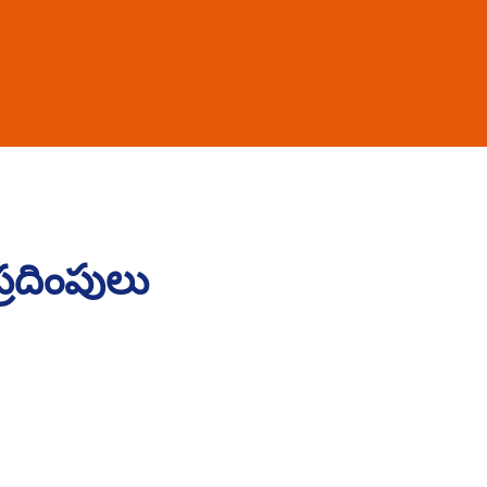
్రదింపులు