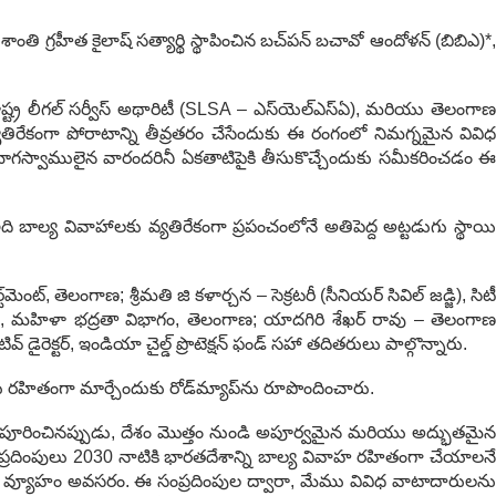
ి గ్రహీత కైలాష్ సత్యార్థి స్థాపించిన బచ్‌పన్ బచావో ఆందోళన్ (బిబిఎ)*,
్ట్ర లీగల్ సర్వీస్ అథారిటీ (SLSA – ఎస్‌యెల్ఎస్ఏ), మరియు తెలంగాణ
ిరేకంగా పోరాటాన్ని తీవ్రతరం చేసేందుకు ఈ రంగంలో నిమగ్నమైన వివిధ
భాగస్వాములైన వారందరినీ ఏకతాటిపైకి తీసుకొచ్చేందుకు సమీకరించడం ఈ
ాల్య వివాహాలకు వ్యతిరేకంగా ప్రపంచంలోనే అతిపెద్ద అట్టడుగు స్థాయి
‌మెంట్, తెలంగాణ; శ్రీమతి జి కళార్చన – సెక్రటరీ (సీనియర్ సివిల్ జడ్జి), సిటీ
స్పీ, మహిళా భద్రతా విభాగం, తెలంగాణ; యాదగిరి శేఖర్ రావు – తెలంగాణ
ివ్ డైరెక్టర్, ఇండియా చైల్డ్ ప్రొటెక్షన్ ఫండ్ సహా తదితరులు పాల్గొన్నారు.
ు రహితంగా మార్చేందుకు రోడ్‌మ్యాప్‌ను రూపొందించారు.
న్ని పూరించినప్పుడు, దేశం మొత్తం నుండి అపూర్వమైన మరియు అద్భుతమైన
సంప్రదింపులు 2030 నాటికి భారతదేశాన్ని బాల్య వివాహ రహితంగా చేయాలనే
వ్యూహం అవసరం. ఈ సంప్రదింపుల ద్వారా, మేము వివిధ వాటాదారులను