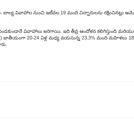
 చేశారు. బాల్య వివాహాల నుంచి ఇటీవల 19 మంది చిన్నారులను రక్షించినట్లు ఆమె
ిండకుండానే వివాహాలు జరిగాయి. ఇది తీవ్ర ఆందోళన కలిగిస్తుంది మరియు
-21) జాతీయంగా 20-24 ఏళ్ల మధ్య వయసున్న 23.3% మంది మహిళలు 18
ారు.