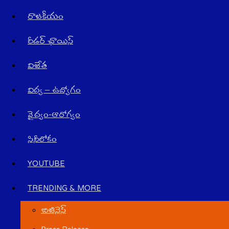
రాజ‌కీయం
రీడర్ ఛాయిస్
విజేత
విద్య – ఉద్యోగం
వైద్యం-ఆరోగ్యం
సినీలోకం
YOUTUBE
TRENDING & MORE
బిజినెస్