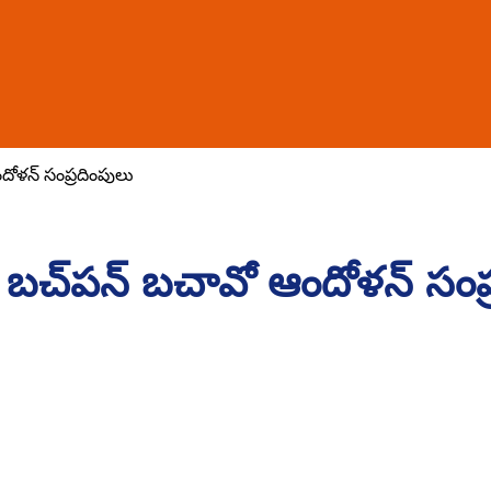
దోళన్ సంప్రదింపులు
ా బచ్‌పన్ బచావో ఆందోళన్ సంప