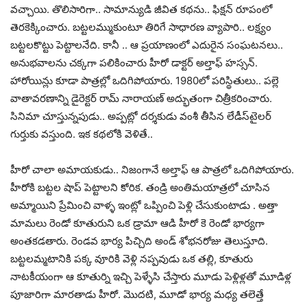
వ‌చ్చాయి. తొలిసారిగా.. సామాన్యుడి జీవిత క‌థ‌ను.. ఫిక్ష‌న్ రూపంలో
తెర‌కెక్కించారు. బ‌ట్ట‌లమ్ముకుంటూ తిరిగే సాధార‌ణ వ్యాపారి.. ల‌క్ష్యం
బ‌ట్ట‌ల‌కొట్టు పెట్టాల‌నేది. కానీ .. ఆ ప్ర‌యాణంలో ఎదురైన సంఘ‌ట‌న‌లు..
అనుభ‌వాల‌ను చ‌క్క‌గా ప‌లికించారు హీరో డాక్ట‌ర్ అల్తాఫ్ హ‌స్స‌న్‌.
హారోయిన్లు కూడా పాత్ర‌ల్లో ఒదిగిపోయారు. 1980లో ప‌రిస్థితులు.. ప‌ల్లె
వాతావ‌ర‌ణాన్ని డైరెక్ట‌ర్ రామ్ నారాయ‌ణ్ అద్భుతంగా చిత్రీక‌రించారు.
సినిమా చూస్తున్న‌పుడు.. అప్ప‌ట్లో ద‌ర్శ‌కుడు వంశీ తీసిన లేడీస్‌టైల‌ర్
గుర్తుకు వ‌స్తుంది. ఇక క‌థ‌లోకి వెళితే..
హీరో చాలా అమాయ‌కుడు.. నిజంగానే అల్తాఫ్ ఆ పాత్ర‌లో ఒదిగిపోయారు.
హీరోకి బట్టల షాప్ పెట్టాలని కోరిక. తండ్రి అంతిమయాత్రలో చూసిన
అమ్మాయిని ప్రేమించి వాళ్ళ ఇంట్లో ఒప్పించి పెళ్లి చేసుకుంటాడు . అత్తా
మామలు రెండో కూతురుని ఒక డ్రామా ఆడి హీరో కె రెండో భార్యగా
అంతకడతారు. రెండవ భార్య పిచ్చిది అండ్ శోభనరోజు తెలుస్తూది.
బట్టలమ్మటానికి పక్క వూరికి వెళ్లి నప్పవుడు ఒక తల్లి, కూతురు
నాటకీయంగా ఆ కూతుర్ని ఇచ్చి పెళ్ళేసి చేస్తారు మూడు పెళ్లిళ్ల‌తో మూడిళ్ల
పూజారిగా మార‌తాడు హీరో. మొద‌టి, మూడో భార్య మ‌ధ్య త‌లెత్తే