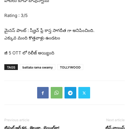
పాటలు కూడా బావున్నాయి
Rating : 3/5
మైనస్ పాంట్ : స్క్రీన్ ప్లే కాస్త సాగ‌దీత గా అనిపించింది.
ఎక్కువ మంది కొత్తవాళ్లు ఉండటం
జీ 5 OTT లో రిలీజ్ అయ్యింది
TAGS
battala rama swamy
TOLLYWOOD
Previous article
Next article
ట్రిపుల్ ఆర్ క‌థ‌.. జైలుకా.. బెయిల్‌కా!
టీన్ వాయిస్