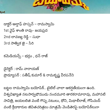
డాక్ట‌ర్ అల్తాఫ్ హ‌స్స‌న్‌ – రామస్వామి
1st వైఫ్ శాంతి రావు- జయప్రద
2nd లావణ్య రెడ్డి – సుధా
3rd సాత్విక జై – సిరి
కమెడియన్స్ – భద్రం , ధన్ రాజ్
డైరెక్టర్ : రామ్ నారాయణ్
ప్రొడ్యూసర్ : సతీష్ కుమార్ & రామకృష్ణ వీరపనేని
బ‌ట్ట‌ల‌ రామ‌స్వామి బ‌యోపిక్‌.. టైటిల్ చాలా ఆక‌ర్ష‌ణీయంగా ఉంది.
విశ్వ‌విఖ్యాత న‌ట‌సార్వభౌముడు నంద‌మూరి తార‌క‌రామారావు, మ‌హాన‌టి
సావిత్రి, జ‌య‌ల‌లిత వంటి గొప్ప న‌టులు, ధోని, మిథాలీరాజ్‌, గోపిచంద్
వంటి క్రీడాకారుల జీవిత‌చ‌రిత్ర‌లు మాత్ర‌మే వెండితెర‌పై బ‌యోపిక్‌లుగా