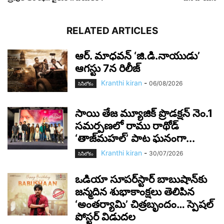
RELATED ARTICLES
ఆర్‌. మాధవన్‌ ‘జి.డి.నాయుడు’
ఆగస్టు 7న రిలీజ్
Kranthi kiran
-
06/08/2026
సినీలోకం
సాయి తేజ మ్యూజిక్ ప్రొడక్షన్ నెం.1
సమర్పణలో రాము రాథోడ్
‘తాజ్‌మహల్’ పాట ఘనంగా...
Kranthi kiran
-
30/07/2026
సినీలోకం
ఒడియా సూపర్‌స్టార్ బాబుషాన్‌కు
జన్మదిన శుభాకాంక్షలు తెలిపిన
‘అంతర్యామి’ చిత్రబృందం… స్పెషల్
పోస్టర్ విడుదల