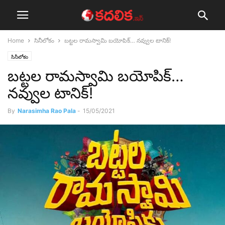
Home
సినీలోకం
బ‌ట్ట‌ల‌ రామ‌స్వామి బ‌యోపిక్‌… న‌వ్వుల టానిక్‌!
సినీలోకం
బ‌ట్ట‌ల‌ రామ‌స్వామి బ‌యోపిక్‌…
న‌వ్వుల టానిక్‌!
By
Narasimha Rao Pala
-
15/05/2021