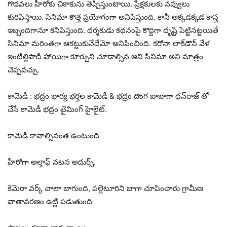
గొడ‌వ‌లు హీరోకు చికాకును తెప్పిస్తుంటాయి. ప్రేక్ష‌కుల‌కు న‌వ్వులు
కురిపిస్తాయి. సినిమా కొత్త ప్ర‌యోగంగా అనిపిస్తుంది. కానీ అక్క‌డక్క‌డ కాస్త
ఇబ్బందిగానూ క‌నిపిస్తుంది. ద‌ర్శ‌కుడు క‌థ‌నంపై కొద్దిగా దృష్టి పెట్టిన‌ట్ట‌యితే
సినిమా మ‌రింత‌గా ఆక‌ట్టుకునేదేమో అనిపించింది. క‌రోనా లాక్‌డౌన్ వేళ
ఇంటిల్లిపాదీ హాయిగా కూర్చుని చూడాల్సిన అని సినిమా అని మాత్రం
చెప్ప‌వ‌చ్చు.
కామెడీ : భద్రం భార్య భర్తల కామెడీ & భద్రం దొంగ బాబాగా ధన్‌రాజ్‌ తో
చేసే కామెడీ భద్రం టైమింగ్ హైలైట్.
కామెడీ కావాల్సినంత ఉంటుంది
హీరోగా అల్తాఫ్ న‌ట‌న అదుర్స్‌.
కెమెరా వర్క్ చాలా బాగుంది, పల్లెటూరిని బాగా చూపించారు గ్రామీణ
వాతావరణం ఉట్టి పడుతుంది