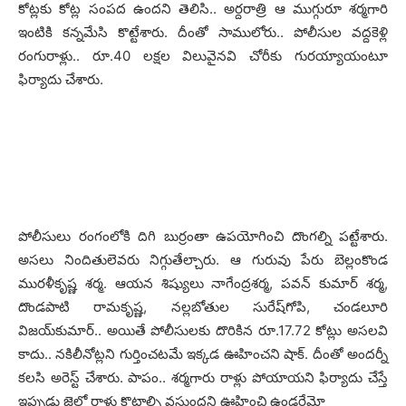
కోట్ల‌కు కోట్ల సంప‌ద ఉంద‌ని తెలిసి.. అర్ద‌రాత్రి ఆ ముగ్గురూ శ‌ర్మ‌గారి
ఇంటికి క‌న్న‌మేసి కొట్టేశారు. దీంతో సాములోరు.. పోలీసుల వ‌ద్ద‌కెళ్లి
రంగురాళ్లు.. రూ.40 ల‌క్ష‌ల విలువైన‌వి చోరీకు గుర‌య్యాయంటూ
ఫిర్యాదు చేశారు.
పోలీసులు రంగంలోకి దిగి బుర్రంతా ఉప‌యోగించి దొంగ‌ల్ని ప‌ట్టేశారు.
అస‌లు నిందితులెవ‌రు నిగ్గుతేల్చారు. ఆ గురువు పేరు బెల్లంకొండ
ముర‌ళీకృష్ణ శ‌ర్మ‌. ఆయ‌న శిష్యులు నాగేంద్ర‌శ‌ర్మ‌, ప‌వ‌న్ కుమార్ శ‌ర్మ‌,
దొండ‌పాటి రామ‌కృష్ణ‌, న‌ల్ల‌బోతుల సురేష్‌గోపి, చండ‌లూరి
విజ‌య్‌కుమార్‌.. అయితే పోలీసుల‌కు దొరికిన రూ.17.72 కోట్లు అస‌ల‌వి
కాదు.. న‌కిలీనోట్ల‌ని గుర్తించ‌ట‌మే ఇక్క‌డ ఊహించ‌ని షాక్‌. దీంతో అంద‌ర్నీ
క‌ల‌సి అరెస్ట్ చేశారు. పాపం.. శ‌ర్మ‌గారు రాళ్లు పోయాయ‌ని ఫిర్యాదు చేస్తే
ఇప్పుడు జైల్లో రాళ్లు కొట్టాల్సి వ‌స్తుంద‌ని ఊహించి ఉండ‌రేమో