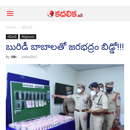
Home
గ‌ప్‌చుప్
గ‌ప్‌చుప్
నేర‌ప్ర‌పంచం
బురిడీ బాబాలతో జ‌ర‌భ‌ద్రం బిడ్డో!!!
By
SRI
-
24/06/2021