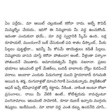
ఏం ప‌ర్లేదు.. మా ఆయిల్ చ‌ల్లుకుంటే క‌రోనా రాదు. అబ్బే కొవిడ్
మిమ్మ‌ల్నేం చేయ‌దు.. ఇదిగో ఈ నిమ్మ‌కాయ మీ వ‌ద్ద ఉంచుకోండి.
ఇదంతా ఎందుకురా భ‌య్‌… మా వ‌ద్ద స్వ‌ర్గానికి స్కీమ్ ఉంది.. ల‌క్ష
రూపాయ‌లే. ముందుగానే బుక్ చేసుకుంటే ప‌ది శాతం డిస్కౌంట్‌.. మీకు
పిల్ల‌లు పుట్ట‌ట్లేదా… ఇవ‌న్నీ మీ కోస‌మే తాయెత్తులు క‌డితే పిల్లలు.
నిమ్మ‌కాయ వాస‌న చూస్తే క‌రోనా పోతుందా! అంటే.. వీళ్లంతా ప‌క్కాగా
పోతుంద‌నే చెబుతారు. అమాయ‌క‌త్వ‌మే వీళ్ల‌కు న‌జ‌రానా. ప్ర‌జ‌ల
భ‌యాలు ఇటువంటి బ్లాక్ మేజిక్‌లు, బురిడీ బాబాల‌కు నోట్లు కురిపించే
వ‌రాలు. అందాకా ఎందుకు పిడుగురాళ్ల నుంచి హైద‌రాబాద్ దిగుమతి
అయిన ఓ శ‌ర్మ‌.. రంగురాళ్లతో మాంచి గిరాకీ పెంచుకున్నాడు. ప్యాకేజీల‌తో
ఆఫ‌ర్ ఇచ్చే టీవీఛాన‌ళ్ల‌తో దోస్తీ క‌ట్టాడు. నీకింత‌.. నాకింత అంటూ రోజూ
ప్ర‌సంగాలు.. రాయి మీ వేలికి ఉంటే.. కోటీశ్వ‌రుడు కావ‌చ్చంటూ
పంగ‌నామాలు. ఇటువంటి సామోరికి.. కూడా ఝ‌ల‌క్ ఇచ్చారు ముగ్గురు
శిష్యులు. ఇంకేముంది.. మా బాబా వ‌ద్ద ఎంత డ‌బ్బు ఉంద‌నేది చూసి..