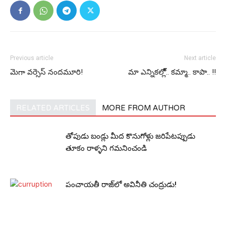
Previous article
Next article
మెగా వ‌ర్సెస్ నంద‌మూరి!
మా ఎన్నిక‌ల్లో్.. క‌మ్మా.. కాపా.. !!
RELATED ARTICLES
MORE FROM AUTHOR
తోపుడు బండ్లు మీద కొనుగోళ్లు జరిపేటప్పుడు
తూకం రాళ్ళని గమనించండి
పంచాయ‌తీ రాజ్‌లో అవినీతి చంద్రుడు!