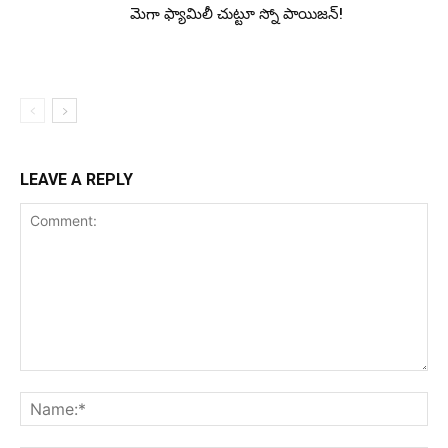
మెగా ఫ్యామిలీ చుట్టూ స్నో పాయిజ‌న్‌!
LEAVE A REPLY