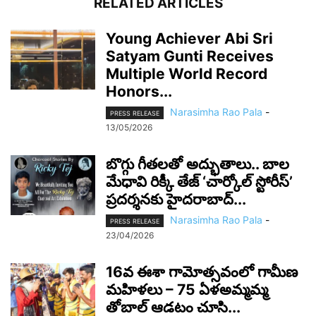
RELATED ARTICLES
Young Achiever Abi Sri
Satyam Gunti Receives
Multiple World Record
Honors...
Narasimha Rao Pala
-
PRESS RELEASE
13/05/2026
బొగ్గు గీతలతో అద్భుతాలు.. బాల
మేధావి రిక్కీ తేజ్ ‘చార్కోల్ స్టోరీస్’
ప్రదర్శనకు హైదరాబాద్...
Narasimha Rao Pala
-
PRESS RELEASE
23/04/2026
16వ ఈశా గామోత్సవంలో గామీణ
మహిళలు – 75 ఏళఅమ్మమ్మ
తోబాల్ ఆడటం చూసి...