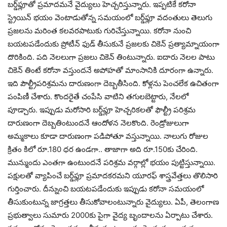
బ‌ర్డ్‌ఫ్లూతో ప్ర‌మాద‌మ‌నే వైద్యులు హెచ్చ‌రిస్తున్నారు. ఇప్ప‌టికే క‌రోనా
స్ట్రెయిన్ భ‌యం వెంటాడుతోన్న స‌మ‌యంలో బ‌ర్డ్‌ఫ్లూ వ‌దంతులు తెలుగు
ప్ర‌జ‌ల‌ను మ‌రింత క‌ల‌వ‌ర‌పాటుకు గురిచేస్తున్నాయి. క‌రోనా నుంచి
బ‌య‌ట‌ప‌డేందుకు ప్రోటీన్ ఫుడ్ తీసుకునే ప్ర‌జ‌ల‌కు చికెన్ ప్ర‌త్యామ్నాయంగా
దొరికింది. ప‌ది నెల‌లుగా ప్ర‌జ‌లు చికెన్ తింటున్నారు. ఐదారు నెల‌ల పాటు
చికెన్ తింటే క‌రోనా వ‌స్తుంద‌నే అపోహ‌తో మాంసానికి దూరంగా ఉన్నారు.
ఇది పౌల్ట్రీప‌రిశ్ర‌మ‌ను దారుణంగా దెబ్బ‌తీసింది. కోళ్ల‌ను పెంచ‌లేక ఉచితంగా
పంపిణీ చేశారు. కొంద‌రైతే చంపేసి వాటిని త‌గుల‌బెట్టారు, నేల‌లో
పూడ్చారు. ఇప్పుడు మ‌రోసారి బ‌ర్డ్‌ఫ్లూ హెచ్చ‌రిక‌ల‌తో ఫౌల్ట్రీ ప‌రిశ్ర‌మ
దారుణంగా దెబ్బ‌తింటుంద‌నే ఆందోళ‌న నెల‌కొంది. రెండ్రోజులుగా
అమ్మ‌కాలు కూడా దారుణంగా ప‌డిపోతూ వ‌స్తున్నాయి. నాలుగు రోజుల
క్రితం కిలో రూ.180 ధ‌ర ఉండ‌గా.. తాజాగా అది రూ.150కు చేరింది.
మున్ముందు ఎంత‌గా ఉంటుంద‌నే ప‌రిశ్ర‌మ వ‌ర్గాల్లో భ‌యం పుట్టిస్తున్నాయి.
ప‌క్షుల‌తో వ్యాపించే బ‌ర్డ్‌ఫ్లూ ప్ర‌మాద‌క‌ర‌మ‌ని యూర‌ఫ్ శాస్త్రవేత్త‌లు తొలిసారి
గుర్తించారు. దీన్నుంచి బ‌య‌ట‌ప‌డేందుకు ఇప్పుడు క‌రోనా స‌మ‌యంలో
తీసుకుంటున్న జాగ్ర‌త్త‌లు తీసుకోవాలంటున్నారు వైద్యులు. ఏపీ, తెలంగాణ
ప్ర‌భుత్వాలు సుమారు 2000కు పైగా వైద్య ‌బృందాల‌ను ఏర్పాటు చేశారు.