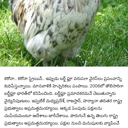
క‌రోనా.. క‌రోనా స్ట్రెయిన్‌.. ఇప్పుడు బ‌ర్డ్ ఫ్లూ వ‌రుస‌గా వైర‌స్‌లు ప్ర‌పంచాన్ని
కుదిపేస్తున్నాయి. మాన‌వాళికి హెచ్చ‌రిక‌లు పంపాయి. 2006లో తొలిసారిగా
బ‌ర్డ్‌ఫ్లూ భార‌త్‌లో క‌నిపించింది. బ‌ర్డ్‌ఫ్లూ ప్ర‌మాద‌క‌ర‌మ‌నే చెబుతున్నారు
వైద్య‌నిపుణులు. ఇప్ప‌టికే మ‌ధ్య‌ప్ర‌దేశ్‌, రాజ‌స్తాన్‌, హ‌ర్యానా త‌దిత‌ర రాష్ట్ర
ప్ర‌భుత్వాలు అప్ర‌మ‌త్త‌మ‌య్యాయి. అక్క‌డ పెంపుడు ప‌క్షుల‌ను
చంపేయ‌మంటూ ఆదేశాలు జారీచేశాయి. పొరుగునే ఉన్న తెలుగు రాష్ట్ర
ప్ర‌భుత్వాలు అప్ర‌మ‌త్త‌మ‌య్యాయి. ప‌క్షుల నుంచి మ‌నుషుల‌కు వ్యాపించే