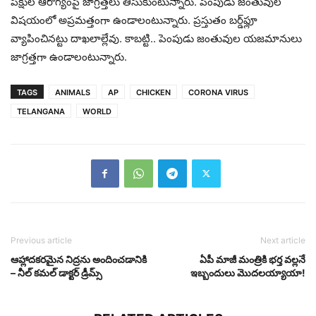
ప‌క్షుల ఆరోగ్యంపై జాగ్ర‌త్తలు తీసుకుంటున్నారు. పెంపుడు జంతువుల
విష‌యంలో అప్ర‌మ‌త్తంగా ఉండాలంటున్నారు. ప్ర‌స్తుతం బ‌ర్డ్‌ఫ్లూ
వ్యాపించిన‌ట్టు దాఖ‌లాల్లేవు. కాబ‌ట్టి.. పెంపుడు జంతువుల య‌జ‌మానులు
జాగ్ర‌త్త‌గా ఉండాలంటున్నారు.
TAGS
ANIMALS
AP
CHICKEN
CORONA VIRUS
TELANGANA
WORLD
Previous article
Next article
ఆహ్లాదకరమైన నిద్రను అందించడానికి
ఏపీ మాజీ మంత్రికి భ‌ర్త వ‌ల్ల‌నే
– నీల్ కమల్ డాక్టర్ డ్రీమ్స్
ఇబ్బందులు మొద‌ల‌య్యాయా!