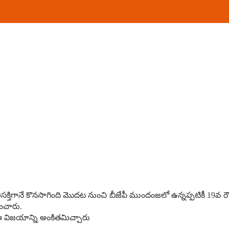
సక్తిగానే కొనసాగింది మొదట నుంచి బీజేపీ ముందంజలో ఉన్నప్పటికీ 19వ రౌం
ించారు.
ి ఈ విజయాన్ని అంకితమిచ్చారు