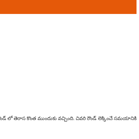
డ్ లో తెరాస కొంత ముందుకు వచ్చింది. చివరి రౌండ్ లెక్కించే సమయానికి