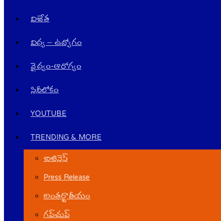
విజేత
విద్య – ఉద్యోగం
వైద్యం-ఆరోగ్యం
సినీలోకం
YOUTUBE
TRENDING & MORE
బిజినెస్
Press Release
అంతర్జాతీయం
గ‌ప్‌చుప్