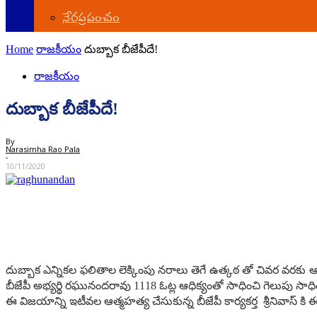
నేర‌ప్ర‌పంచం
Home
రాజ‌కీయం
దుబ్బాక బీజేపీదే!
రాజ‌కీయం
దుబ్బాక బీజేపీదే!
By
Narasimha Rao Pala
-
10/11/2020
దుబ్బాక ఎన్నికల ఫలితాల లెక్కింపు నరాలు తెగే ఉత్కఠ తో చివర వరకు ఆ
బీజేపీ అభ్యర్థి రఘునందరావు 1118 ఓట్ల ఆధిక్యంతో సాధించి గెలుపు సాధ
ఈ విజయాన్ని ఇటీవల ఆత్మహత్య చేసుకున్న బీజేపీ కార్యకర్త శ్రీనివాస్ క