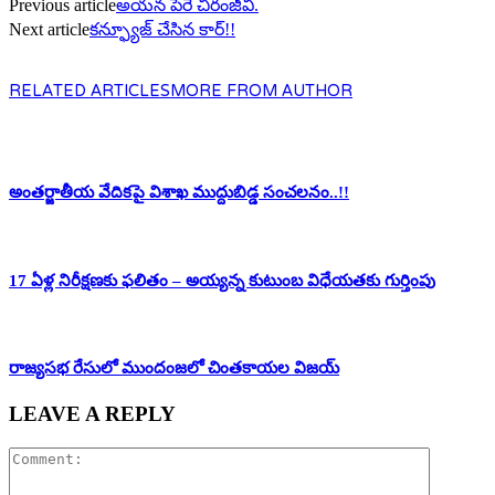
Previous article
అయన పేరే చిరంజీవి.
Next article
కన్ఫ్యూజ్ చేసిన కార్!!
RELATED ARTICLES
MORE FROM AUTHOR
అంతర్జాతీయ వేదికపై విశాఖ ముద్దుబిడ్డ సంచలనం..!!
17 ఏళ్ల నిరీక్షణకు ఫలితం – అయ్యన్న కుటుంబ విధేయతకు గుర్తింపు
రాజ్యసభ రేసులో ముందంజలో చింతకాయల విజయ్
LEAVE A REPLY