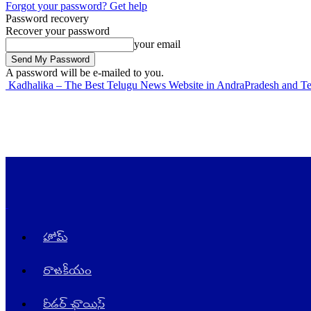
Forgot your password? Get help
Password recovery
Recover your password
your email
A password will be e-mailed to you.
Kadhalika – The Best Telugu News Website in AndraPradesh and T
హోమ్
రాజ‌కీయం
రీడర్ ఛాయిస్