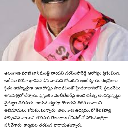
తెలంగాణ మాజీ హోంమంత్రి నాయ‌ని న‌ర‌సింహారెడ్డి ఆరోగ్యం క్షీణించింది.
ఇటీవ‌ల క‌రోనా భారిన‌ప‌డిన నాయ‌ని కోలుకుని ఇంటికెళ్లారు. రెండ్రోజుల
క్రితం ఆక‌స్మాత్తుగా అనారోగ్యం పాల‌వ‌టంతో హైద‌రాబాద్‌లోని ప్ర‌యివేటు
ఆసుప‌త్రిలో చేర్చారు. ప్ర‌స్తుతం వెంటిలేట‌ర్‌పై ఉంచి చికిత్స అందిస్తున్న‌ట్టు
వైద్యుల తెలిపారు. ఆయ‌న త్వ‌ర‌గా కోలుకుని తిరిగి రావాల‌ని
అభిమానులు కోరుకుంటున్నారు. తెలంగాణ ఉద్య‌మంలో కీల‌క‌పాత్ర
పోషించిన నాయిని తొలిసారి తెలంగాణ కేబినెట్‌లో హోంమంత్రిగా
ప‌నిచేశారు. కార్మికుల త‌ర‌పున పోరాడుతున్నారు.