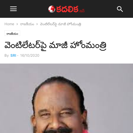
Home
రాజ‌కీయం
వెంటిలేట‌ర్‌పై మాజీ హోంమంత్రి
రాజ‌కీయం
వెంటిలేట‌ర్‌పై మాజీ హోంమంత్రి
By
SRI
-
16/10/2020