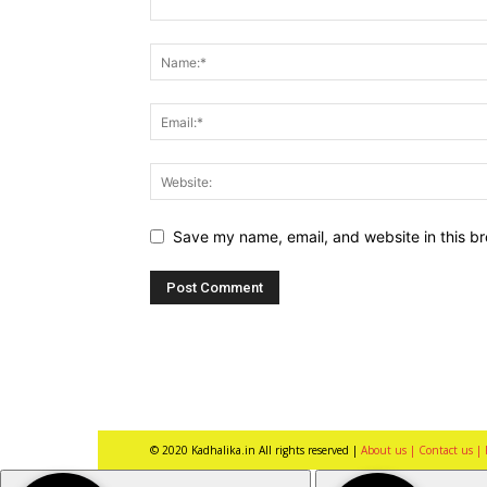
Save my name, email, and website in this br
© 2020 Kadhalika.in All rights reserved |
About us |
Contact us |