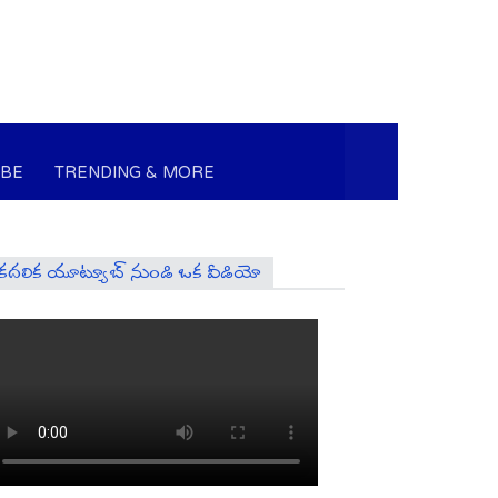
UBE
TRENDING & MORE
కదలిక యూట్యూబ్ నుండి ఒక వీడియో