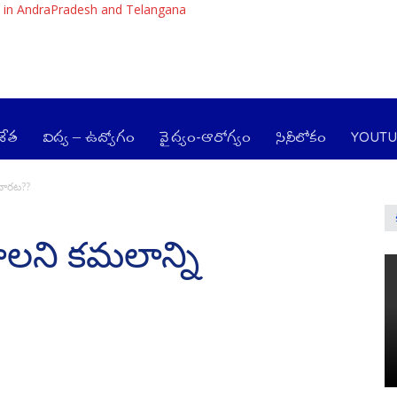
 in AndraPradesh and Telangana
జేత
విద్య – ఉద్యోగం
వైద్యం-ఆరోగ్యం
సినీలోకం
YOUT
చార‌ట‌??
ాల‌ని క‌మ‌లాన్ని