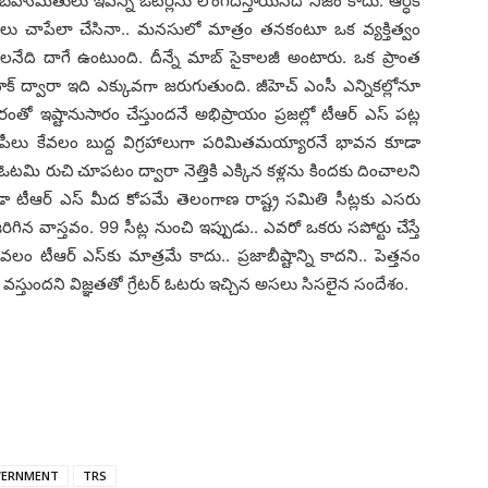
బ‌హుమ‌తులు ఇవ‌న్నీ ఓట‌ర్ల‌ను లొంగ‌దీస్తాయ‌నేది నిజం కాదు. ఆర్ధిక
లు చాపేలా చేసినా.. మ‌న‌సులో మాత్రం త‌న‌కంటూ ఒక వ్య‌క్తిత్వం
్పాల‌నేది దాగే ఉంటుంది. దీన్నే మాబ్ సైకాల‌జీ అంటారు. ఒక ప్రాంత
టాక్ ద్వారా ఇది ఎక్కువ‌గా జ‌రుగుతుంది. జీహెచ్ ఎంసీ ఎన్నిక‌ల్లోనూ
ంతో ఇష్టానుసారం చేస్తుంద‌నే అభిప్రాయం ప్ర‌జ‌ల్లో టీఆర్ ఎస్ ప‌ట్ల
ఎంపీలు కేవ‌లం బుద్ద విగ్ర‌హాలుగా ప‌రిమిత‌మ‌య్యార‌నే భావ‌న కూడా
 ఓట‌మి రుచి చూప‌టం ద్వారా నెత్తికి ఎక్కిన క‌ళ్ల‌ను కింద‌కు దించాల‌ని
 టీఆర్ ఎస్ మీద కోప‌మే తెలంగాణ రాష్ట్ర స‌మితి సీట్ల‌కు ఎస‌రు
 జ‌రిగిన వాస్త‌వం. 99 సీట్ల నుంచి ఇప్పుడు.. ఎవ‌రో ఒక‌రు స‌పోర్టు చేస్తే
వ‌లం టీఆర్ ఎస్‌కు మాత్ర‌మే కాదు.. ప్ర‌జాబీష్టాన్ని కాద‌ని.. పెత్త‌నం
‌స్తుంద‌ని విజ్ఞ‌త‌తో గ్రేట‌ర్ ఓట‌రు ఇచ్చిన అస‌లు సిస‌లైన సందేశం.
VERNMENT
TRS