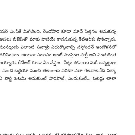
మేయ‌ర్ ఎంపికే మిగిలింది. రెండోసారి కూడా మాదే పెత్త‌నం అనుకున్న
. అస‌లు బీజేపీతో మాకు పోటీయే కాద‌నుకున్న కేటీఆర్‌కు షాకిచ్చారు.
మున్ముందు ఎలాంటి స‌వాళ్లు ఎదుర్కోవాల్సి వ‌స్తోంద‌నే ఆందోళ‌న‌లో
ి గెలిపించాం. అయినా ఎంఐఎం అంటే ముస్లింల పార్టీ అని ఎందుకింత
‌య్యారు. కేటీఆర్ కూడా ఏం చేస్తాం.. సీట్లు పోనాయి మ‌రీ అన్న‌ట్టుగా
‌టి నుంచి బ‌ల్దియా నుంచి తెలంగాణ వ‌ర‌కూ ఎలా గెల‌వాల‌నేది ప‌క్కా
. ఏ పార్టీ ఓట‌మి అనుకుంటే పొర‌పాటే. ఎందుకంటే… ఓట‌ర్లు చాలా