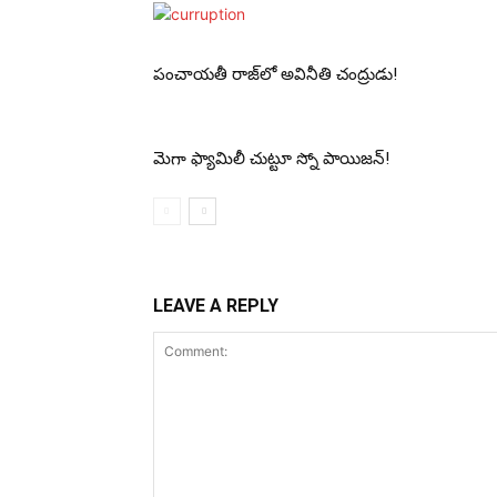
పంచాయ‌తీ రాజ్‌లో అవినీతి చంద్రుడు!
మెగా ఫ్యామిలీ చుట్టూ స్నో పాయిజ‌న్‌!
LEAVE A REPLY