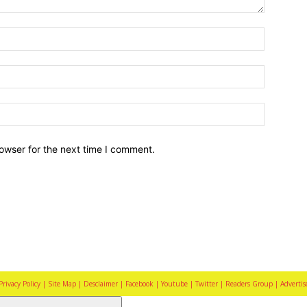
owser for the next time I comment.
Privacy Policy |
Site Map |
Desclaimer |
Facebook |
Youtube |
Twitter |
Readers Group |
Advertis