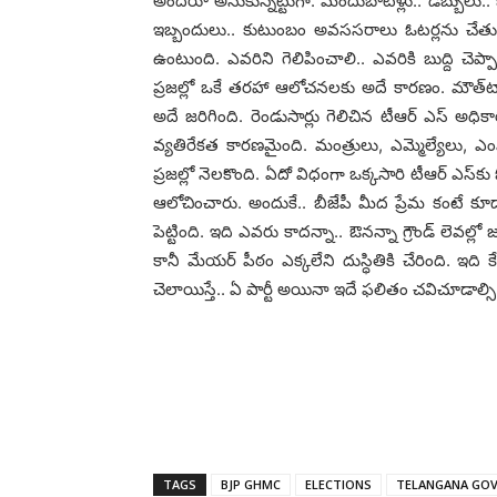
అంద‌రూ అనుకున్న‌ట్టుగా. మందుబాటిళ్లు.. డ‌బ్బులు.. 
ఇబ్బందులు.. కుటుంబం అవ‌స‌స‌రాలు ఓట‌ర్ల‌ను చేతు
ఉంటుంది. ఎవ‌రిని గెలిపించాలి.. ఎవ‌రికి బుద్ది చెప
ప్ర‌జ‌ల్లో ఒకే త‌ర‌హా ఆలోచ‌న‌ల‌కు అదే కార‌ణం. మౌత్‌
అదే జ‌రిగింది. రెండుసార్లు గెలిచిన టీఆర్ ఎస్ అధికార
వ్య‌తిరేక‌త కార‌ణ‌మైంది. మంత్రులు, ఎమ్మెల్యేలు, 
ప్ర‌జ‌ల్లో నెలకొంది. ఏదో విధంగా ఒక్క‌సారి టీఆర్ ఎస్‌కు
ఆలోచించారు. అందుకే.. బీజేపీ మీద ప్రేమ కంటే కూడా
పెట్టింది. ఇది ఎవ‌రు కాద‌న్నా.. ఔన‌న్నా గ్రౌండ్ లెవ‌ల్లో
కానీ మేయ‌ర్ పీఠం ఎక్క‌లేని దుస్ధితికి చేరింది. ఇది కే
చెలాయిస్తే.. ఏ పార్టీ అయినా ఇదే ఫ‌లితం చ‌విచూడాల్సి వ
TAGS
BJP GHMC
ELECTIONS
TELANGANA GO