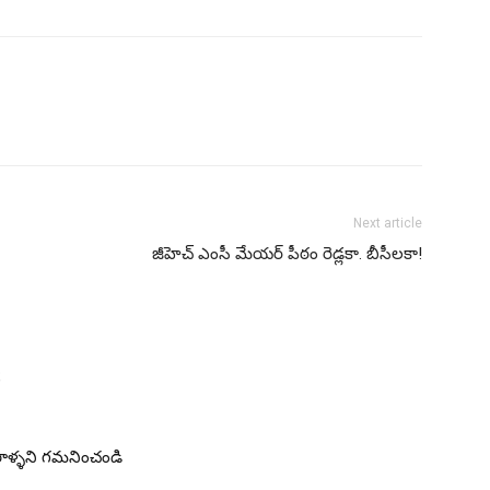
Next article
జీహెచ్ ఎంసీ మేయ‌‌ర్ పీఠం రెడ్ల‌కా. బీసీల‌కా!
R
రాళ్ళని గమనించండి