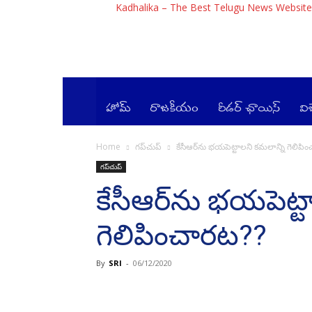
Kadhalika – The Best Telugu News Website
హోమ్
రాజ‌కీయం
రీడర్ ఛాయిస్
వి
Home
గ‌ప్‌చుప్
కేసీఆర్‌ను భ‌య‌పెట్టాల‌ని క‌మ‌లాన్ని గెలిపిం
గ‌ప్‌చుప్
కేసీఆర్‌ను భ‌య‌పెట్ట
గెలిపించార‌ట‌??
By
SRI
-
06/12/2020