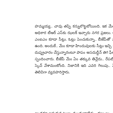
హ‌మ్మ‌య్య‌.. చావు త‌ప్పి క‌న్నులొట్ట‌బోయింది. ఇక 
అధికార టీఆర్ ఎస్‌కు ఝ‌ల‌క్ ఇచ్చారు న‌గ‌ర ప్ర‌జ‌లు
ఎంఐఎం కూడా సీట్లు. ఓట్లు పెంచుకున్నా.. బీజేపీతో 
ఉంది. అందుకే.. మేం కూడా హిందువుల‌కు సీట్లు ఇచ్చ
దుష్ప్ర‌చారం చేస్తున్నారంటూ పాపం అస‌దుద్దీన్ తెగ ఫీల
స్పందించారు. బీజేపీ మేం ఏం త‌క్కువ తిన్లేదు.. రేప
స్కెచ్ వేశామంటోంది. నిజానికి ఇది ఎవ‌రి గెలుపు.
తెలివిగా వ్య‌వ‌హ‌రిస్తారు.