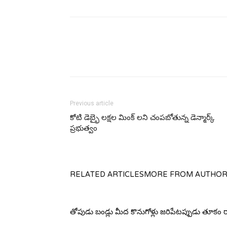
Previous article
కోటి డెబ్భై లక్షల మింక్ లని చంపబోతున్న డెన్మార్క్
ప్రభుత్వం
RELATED ARTICLES
MORE FROM AUTHO
తోపుడు బండ్లు మీద కొనుగోళ్లు జరిపేటప్పుడు తూకం 