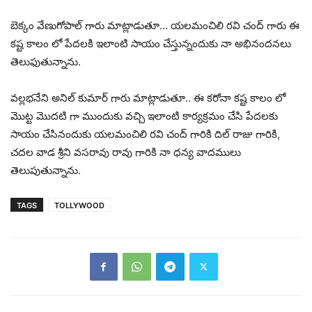
బెక్కం వేణుగోపాల్ గారు మాట్లాడుతూ… యలమంచిలి రవి చంద్ గారు ఈ
కష్ట కాలం లో పేదలకి ఇలాంటి సాయం చేస్తున్నందుకు నా అభినందనలు
తెలుఫుతున్నాను.
వల్లభనేని అనిల్ కుమార్ గారు మాట్లాడుతూ.. ఈ కరోనా కష్ట కాలం లో
మొట్ట మొదటి గా ముందుకు వచ్చి ఇలాంటి కార్యక్రమం చేసి పేదలకు
సాయం చేసినందుకు యలమంచిలి రవి చంద్ గారికి దిల్ రాజు గారికి,
చదల వాడ శ్రీని వసరావు రావు గారికి నా ధన్య వాదములు
తెలుపుతున్నాను.
TAGS
TOLLYWOOD