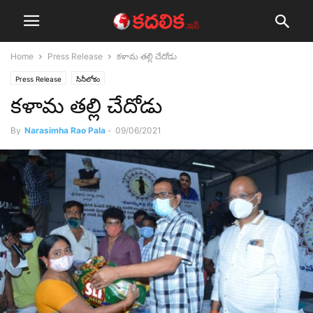
Home
Press Release
క‌ళామ‌ తల్లి చేదోడు
Press Release
సినీలోకం
క‌ళామ‌ తల్లి చేదోడు
By
Narasimha Rao Pala
-
09/06/2021