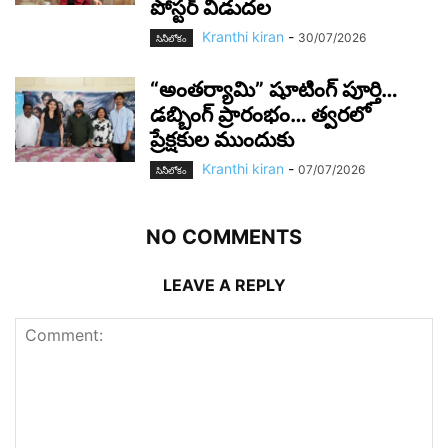
పోస్టర్ విడుదల
Kranthi kiran
-
30/07/2026
సినీలోకం
“అంతర్యామి” షూటింగ్ పూర్తి…
డబ్బింగ్ ప్రారంభం… త్వరలో
ప్రేక్షకుల ముందుకు
Kranthi kiran
-
07/07/2026
సినీలోకం
NO COMMENTS
LEAVE A REPLY