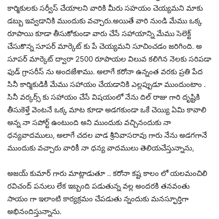
కార్మికులకు సర్వీస్ చేయాలని వారికి మీరు సహయం చెయ్యమని మాకు
డబ్బు ఇవ్వడానికి ముందుకు వచ్చారు.అయితే వారి నుండి మేము ఒక్క
రూపాయి కూడా తీసుకోకుండా వారు చేసే సహాయాన్ని మేము సెలెక్ట్
చేసుకొన్న సూపర్ మార్కెట్ కు పే చెయ్యమని సూచించడం జరిగింది. అ
సూపర్ మార్కెట్ ద్వారా 2500 రూపాయల విలువ కలిగిన నెలకు సరిపడా
ఫుడ్ గ్రాసరీస్ ను అందజేశాము. అలాగే కరోనా ఉన్నంత వరకు ప్రతి పేద
సినీ కార్మికుడికీ మేము సహాయం చేయడానికి ఎల్లప్పుడూ ముందుంటాం .
సినీ వర్కర్స్ కు సహాయం చేసే విషయంలో నేను దిల్ రాజు గారి దృష్టికి
తీసుకెళ్తే వెంటనే ఒక్క మాట కూడా అడగకుండా ఒకే చెయ్యి ఏమి కావాలి
అన్న నా సపోర్ట్ ఉంటుంది అని ముందుకు వచ్చినందుకు నా
ధన్యవాదములు, అలాగే చదల వాడ శ్రీనివాసరావు గారు నేను అడగగానే
ముందుకు వచ్చారు వారికీ నా ధన్య వాదములు తెలియచేస్తున్నాను,
అజయ్ కుమార్ గారు మాట్లాడుతూ .. కరోనా కష్ట కాలం లో యలమంచిలి
రవిచంద్ పనులు లేక ఇబ్బంది పడుతున్న వల్ల అందరకి తనవంతు
సాయం గా ఇలాంటి కార్యక్రమం చేపడుతు న్నందుకు మనస్ఫూర్తిగా
అభినందిస్తున్నాను.