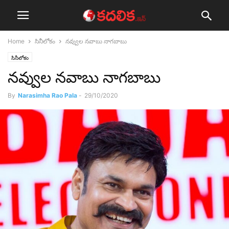
Home
సినీలోకం
నవ్వుల నవాబు నాగబాబు
సినీలోకం
నవ్వుల నవాబు నాగబాబు
By
Narasimha Rao Pala
-
29/10/2020