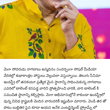
మెగా సోదరుడు నాగబాబు జన్మదినం సందర్బంగా సోషల్ మీడియా
వేదికల్లో శుభాకాంక్షల పోస్టులు వెల్లువలా వస్తున్నాయి. తెలుగు సీనిమా
ఇండస్ట్రీ లో తనకంటూ ప్రత్యేక మైన స్థానాన్ని సాధించుకున్న నాగబాబు
ఎవరిలో టాలెంట్ కనపడ్డ వారిని ప్రోత్సహించి వారికి, వారి టాలెంట్ కి
సముచిత స్థానాన్ని కల్పిస్తారు. మెగా అభిమానుల్లోనే కాకుండా ఇండస్ట్రీలో
వున్న వివిధ క్రాఫ్టులకి చెందిన వారందరికీ ఇష్టుడిగా మారారు. వెండి తెర తో
పాటు బుల్లితెర పైన కూడా అయన అనేక ఎంటర్టైన్మెంట్ ప్రోగ్రామ్స్ లో