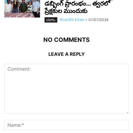
డబ్బింగ్ ప్రారంభం… త్వరలో
ప్రేక్షకుల ముందుకు
Kranthi kiran
-
07/07/2026
సినీలోకం
NO COMMENTS
LEAVE A REPLY