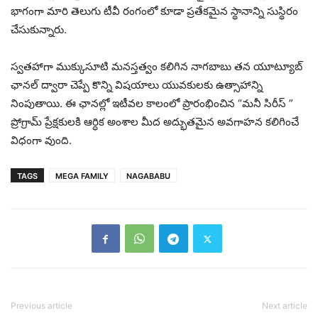
భాగంగా మారి తెలుగు టీవీ రంగంలో కూడా ప్రతేకమైన స్థానాన్ని సుస్థిరం
చేసుకున్నారు.
స్వతహాగా ముక్కుసూటి మనస్తత్వం కలిగిన నాగబాబు తన యూట్యూబ్
ఛానల్ ద్వారా చెప్పే కొన్ని విషయాలు యువకులకు ఉత్సాహాన్ని
నింపుతాయి. ఈ ఛానల్లో ఇటీవల కాలంలో ప్రారంభించిన “మనీ సిరీస్ ”
ప్రోగ్రామ్ ప్రేక్షకులకి ఆర్ధిక అంశాల మీద అద్భుతమైన అవగాహన కలిగించే
విధంగా వుంది.
TAGS
MEGA FAMILY
NAGABABU
Previous article
Next article