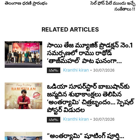
తెలంగాణ ధరణి ప్రారంభం
సెల్ ఫోన్ పేలే ముందు ఇచ్చే
సంకేతాలు !!
RELATED ARTICLES
సాయి తేజ మ్యూజిక్ ప్రొడక్షన్ నెం.1
సమర్పణలో రాము రాథోడ్
‘తాజ్‌మహల్’ పాట ఘనంగా...
Kranthi kiran
-
30/07/2026
సినీలోకం
ఒడియా సూపర్‌స్టార్ బాబుషాన్‌కు
జన్మదిన శుభాకాంక్షలు తెలిపిన
‘అంతర్యామి’ చిత్రబృందం… స్పెషల్
పోస్టర్ విడుదల
Kranthi kiran
-
30/07/2026
సినీలోకం
“అంతర్యామి” షూటింగ్ పూర్తి…