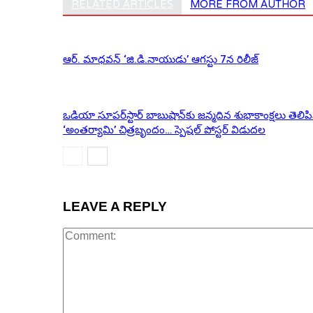
RELATED ARTICLES
MORE FROM AUTHOR
ఆర్‌. మాధవన్‌ ‘జి.డి.నాయుడు’ ఆగస్టు 7న రిలీజ్
ఒడియా సూపర్‌స్టార్ బాబుషాన్‌కు జన్మదిన శుభాకాంక్షలు తెలిప
‘అంతర్యామి’ చిత్రబృందం… స్పెషల్ పోస్టర్ విడుదల
LEAVE A REPLY