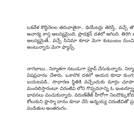
ఒక‌వేళ కొద్దినెల‌ల త‌రువాతైనా.. థియేట‌ర్లు తెరిస్తే.. వ‌చ్
ఆచార్య కాస్త ఆల‌స్య‌మైంది. ప్రొడ‌క్ష‌న్ దశ‌లో ఆగింది. తిర
ఆల‌స్య‌మైతే.. వ‌చ్చే సినిమా కూడా మెగా కుటుంబం నుంచి వ‌చ్
అంటున్నారు మెగా ఫ్యాన్స్‌.
నాగ‌బాబు.. నిర్మాత‌గా న‌టుడుగా ప్రూవ్ చేసుకున్నారు. నిర్మ
విష‌ప్ర‌చారం చేశారు. ఒకానొక ద‌శ‌లో ఆయ‌న కూడా కుం
బ‌య‌ట‌ప‌డి.. సాధార‌ణ స్థితికి వ‌చ్చేందుకు మార్గం చూప
మంద‌లిస్తారంటూ చిరంజీవి లోని గొప్ప‌ద‌నాన్ని ఓ ఇంట‌ర్వ్య
భావ‌న‌లు పంచుకున్నారు. వ‌రుణ్‌తేజ్ హీరోగా నిల‌దొక్కుకోవ‌టం
కోలుకుని ప్లాస్మా దానం కూడా చేసి అన్న‌య్య చిరంజీవితో
పండితుల అంత‌రంగం.