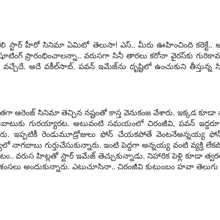
చే తొలి స్టార్ హీరో సినిమా ఏమిటో తెలుసా! ఎస్‌.. మీరు ఊహించింది క‌రెక్టే.. 
ిగి షూటింగ్ ప్రారంభించాల‌న్నా.. వ‌రుస‌గా సినీ తారలు క‌రోనా వైర‌స్‌కు గు
చేదే. అదే వ‌కీల్‌సాబ్‌. ప‌వ‌న్ ఇమేజ్‌ను దృష్టిలో ఉంచుకుని తీస్తున్న సిన
ాత‌గా ఆరెంజ్ సినిమా తెచ్చిన న‌ష్టంతో కాస్త వెనుకంజ వేశారు. ఇక్క‌డ కూడా నా
గుబాటుకు గుర‌య్యార‌ట‌. అటువంటి స‌మ‌యంలో చిరంజీవి, ప‌వ‌న్ ఇద్ద
ారు. ఇప్ప‌టికీ రెండుమూడ్రోజులు ఫోన్ చేయ‌క‌పోతే వెంట‌నేఅన్న‌య్య ఫో
ూలో నాగ‌బాబు గుర్తుచేసుకున్నారు. ఇంటి పెద్ద‌గా అన్న‌య్య వంటి వ్య‌క్తి
.. వ‌రుస హిట్ల‌తో స్టార్ ఇమేజ్ తెచ్చుకున్నాడు. నిహారిక పెళ్లి కూడా త్వ‌ర
 ప్ర‌శంస‌లు అందుకున్నారు. ఎటుచూసినా.. చిరంజీవి కుటుంబం హ‌వా తెలుగు 