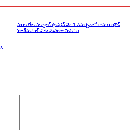
సాయి తేజ మ్యూజిక్ ప్రొడక్షన్ నెం.1 సమర్పణలో రాము రాథోడ్
‘తాజ్‌మహల్’ పాట ఘనంగా విడుదల
ిన