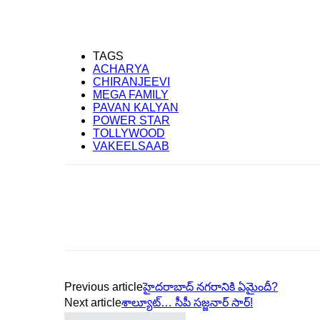
TAGS
ACHARYA
CHIRANJEEVI
MEGA FAMILY
PAVAN KALYAN
POWER STAR
TOLLYWOOD
VAKEELSAAB
Previous article
హైద‌రాబాద్ న‌గ‌రానికి ఏమైందీ?
Next article
శాల్యూట్‌… సీపీ స‌జ్జ‌నార్ సార్‌!