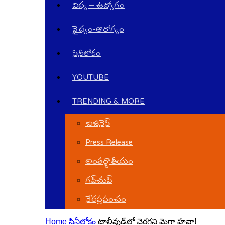
విద్య – ఉద్యోగం
వైద్యం-ఆరోగ్యం
సినీలోకం
YOUTUBE
TRENDING & MORE
బిజినెస్
Press Release
అంతర్జాతీయం
గ‌ప్‌చుప్
నేర‌ప్ర‌పంచం
Home
సినీలోకం
టాలీవుడ్‌లో చెర‌గ‌ని మెగా హ‌వా!