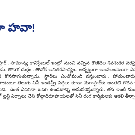
గా హ‌వా!
్టార్‌.. సామాన్య కానిస్టేబుల్ ఇంట్లో నుంచి వ‌చ్చిన కొణిదెల శివశంక‌ర వ‌ర
డు. తానొక దుర్గం.. తానోక అనిత‌ర‌సాధ్యం.. అన్న‌ట్టుగా అంచ‌లంచెలుగా ఎదిగాడ
డే కొన‌సాగుతున్నాడు. స్టార్‌లు ఎంతోమంది వ‌స్తుంటారు.. పోతుంటార
డంటూ తెలుగు సినీ ఇండ‌స్ట్రీ పెద్ద‌లు కూడా మెగాస్టార్‌కు అంత‌టి గౌర
ుని.. ఎంత ఎదిగినా ఒదిగి ఉండ‌టాన్ని అనుస‌రిస్తున్నారు. త‌న ఇంటి నుంచ
 ట్ర‌స్ట్ ఏర్పాటు చేసి కోట్లాదిరూపాయ‌ల‌తో సినీ రంగ కార్మికుల‌కు ఆక‌లి తీర