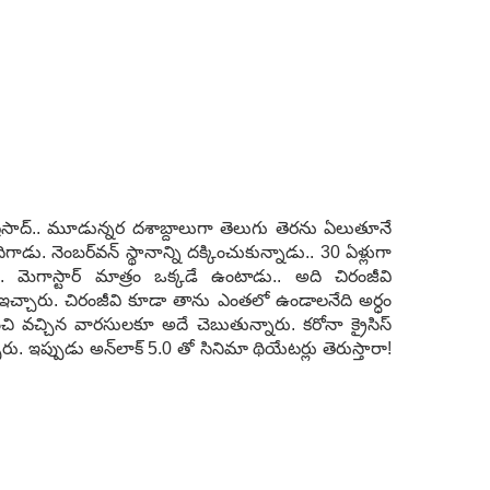
‌ప్ర‌సాద్‌.. మూడున్న‌ర ద‌శాబ్దాలుగా తెలుగు తెర‌ను ఏలుతూనే
ు. నెంబ‌ర్‌వ‌న్ స్థానాన్ని ద‌క్కించుకున్నాడు.. 30 ఏళ్లుగా
ు. మెగాస్టార్ మాత్రం ఒక్క‌డే ఉంటాడు.. అది చిరంజీవి
‌వ ఇచ్చారు. చిరంజీవి కూడా తాను ఎంత‌లో ఉండాల‌నేది అర్ధం
ి వ‌చ్చిన వార‌సుల‌కూ అదే చెబుతున్నారు. క‌రోనా క్రైసిస్
్చారు. ఇప్పుడు అన్‌లాక్ 5.0 తో సినిమా థియేట‌ర్లు తెరుస్తారా!