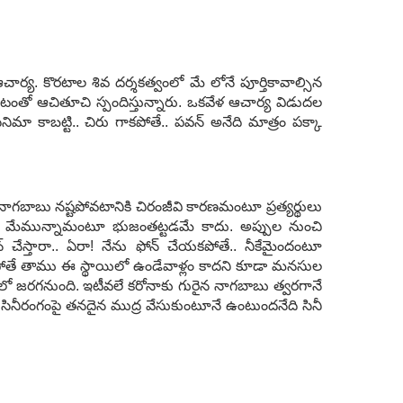
ఆచార్య‌. కొర‌టాల శివ ద‌ర్శ‌క‌త్వంలో మే లోనే పూర్తికావాల్సిన
రికావ‌టంతో ఆచితూచి స్పందిస్తున్నారు. ఒక‌వేళ ఆచార్య విడుద‌ల
ిమా కాబ‌ట్టి.. చిరు గాక‌పోతే.. ప‌వ‌న్ అనేది మాత్రం ప‌క్కా
గ‌బాబు న‌ష్ట‌పోవ‌టానికి చిరంజీవి కార‌ణ‌మంటూ ప్ర‌త్య‌ర్థులు
రూ మేమున్నామంటూ భుజంత‌ట్ట‌డ‌మే కాదు. అప్పుల నుంచి
న్ చేస్తారా.. ఏరా! నేను ఫోన్ చేయ‌క‌పోతే.. నీకేమైందంటూ
 లేక‌పోతే తాము ఈ స్థాయిలో ఉండేవాళ్లం కాద‌ని కూడా మ‌న‌సుల
‌లో జ‌ర‌గ‌నుంది. ఇటీవ‌లే క‌రోనాకు గురైన నాగ‌బాబు త్వ‌ర‌గానే
సినీరంగంపై త‌న‌దైన ముద్ర వేసుకుంటూనే ఉంటుంద‌నేది సినీ