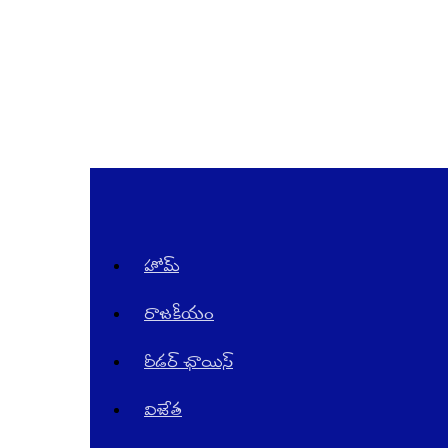
Telugu
News
Website
in
AndraPradesh
and
Telangana
హోమ్
రాజ‌కీయం
రీడర్ ఛాయిస్
విజేత