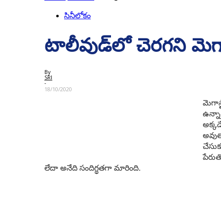
సినీలోకం
టాలీవుడ్‌లో చెర‌గ‌ని మె
By
SRI
-
18/10/2020
మెగాస
ఉన్నా
అక్క‌
అవుతా
చేసుక
పేరుతో
లేదా అనేది సందిగ్థ‌త‌గా మారింది.