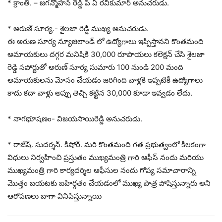
* క్రాంతి. – జగన్మోహన్ రెడ్డి పి ఏ రవికుమార్ అనుచరుడు.
* అరుణ్ సూర్య.- శైలజా రెడ్డి ముఖ్య అనుచరుడు.
ఈ అరుణ సూర్య న్యూజిలాండ్ లో ఉద్యోగాలు ఇప్పిస్తానని కొంతమంది
అమాయకులు దగ్గర మనిషికి 30,000 రూపాయలు కలెక్షన్ చేసి శైలజా
రెడ్డి సపోర్టుతో అరుణ్ సూర్య సుమారు 100 నుండి 200 మంది
అమాయకులను మోసం చేయడం జరిగింది వాళ్లకి ఇప్పటికీ ఉద్యోగాలు
కాదు కదా వాళ్లు అప్పు తెచ్చి కట్టిన 30,000 కూడా ఇవ్వడం లేదు.
* నాగభూషణం- విజయసాయిరెడ్డి అనుచరుడు.
* రాజేష్. సుదర్శన్. కిషోర్. మరి కొంతమంది గత ప్రభుత్వంలో కీలకంగా
విధులు నిర్వహించి ప్రస్తుతం ముఖ్యమంత్రి గారి ఆఫీస్ నందు మరియు
ముఖ్యమంత్రి గారి కార్యదర్శిల ఆఫీసుల నందు గోప్య సమాచారాన్ని
మొత్తం బయటకు బహిర్గతం చేయడంలో ముఖ్య పాత్ర పోషిస్తున్నారు అని
ఆరోపణలు బాగా వినిపిస్తున్నాయి