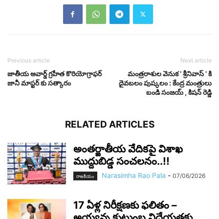
Previous article
Next article
జాతీయ అవార్డ్ గ్రహీత కొరియోగ్రాఫర్
మంత్రరాశుల వెనుక ‘ శ్రీనివాస్ ‘ కి
జానీ మాస్టర్ కు సత్కారం
దైవబలం పుష్కలం : కేంద్ర మంత్రులు
బండి సంజయ్ , కిషన్ రెడ్డి
RELATED ARTICLES
అంతర్జాతీయ వేదికపై విశాఖ
ముద్దుబిడ్డ సంచలనం..!!
Narasimha Rao Pala
-
07/06/2026
రాజ‌కీయం
17 ఏళ్ల నిరీక్షణకు ఫలితం –
అయ్యన్న కుటుంబ విధేయతకు