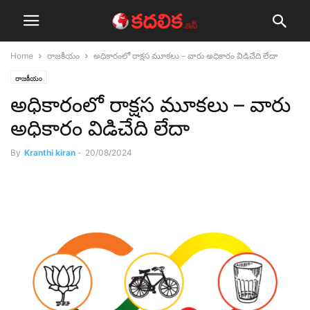
Home
రాజ‌కీయం
అధికారంలో రాక్షస మూకలు – వారు అధికారం విడిచేది లేదా
రాజ‌కీయం
అధికారంలో రాక్షస మూకలు – వారు
అధికారం విడిచేది లేదా
By
Kranthi kiran
-
20/08/2024