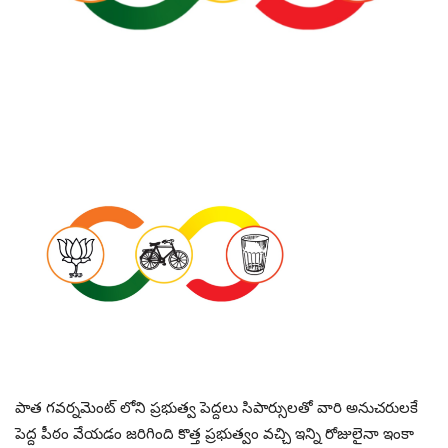
పాత గవర్నమెంట్ లోని ప్రభుత్వ పెద్దలు సిపార్సులతో వారి అనుచరులకే
పెద్ద పీఠం వేయడం జరిగింది కొత్త ప్రభుత్వం వచ్చి ఇన్ని రోజులైనా ఇంకా