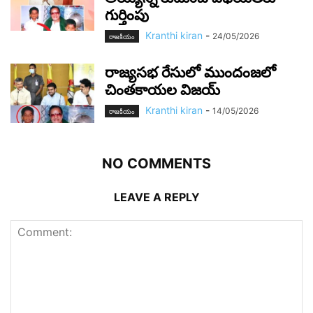
గుర్తింపు
Kranthi kiran
-
24/05/2026
రాజ‌కీయం
రాజ్యసభ రేసులో ముందంజలో
చింతకాయల విజయ్
Kranthi kiran
-
14/05/2026
రాజ‌కీయం
NO COMMENTS
LEAVE A REPLY