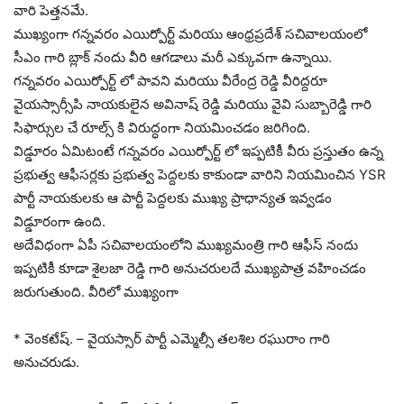
వారి పెత్తనమే.
ముఖ్యంగా గన్నవరం ఎయిర్పోర్ట్ మరియు ఆంధ్రప్రదేశ్ సచివాలయంలో
సీఎం గారి బ్లాక్ నందు వీరి ఆగడాలు మరీ ఎక్కువగా ఉన్నాయి.
గన్నవరం ఎయిర్పోర్ట్ లో పావని మరియు వీరేంద్ర రెడ్డి వీరిద్దరూ
వైయస్సార్సీపి నాయకులైన అవినాష్ రెడ్డి మరియు వైవి సుబ్బారెడ్డి గారి
సిఫార్సుల చే రూల్స్ కి విరుద్ధంగా నియమించడం జరిగింది.
విడ్డూరం ఏమిటంటే గన్నవరం ఎయిర్పోర్ట్ లో ఇప్పటికీ వీరు ప్రస్తుతం ఉన్న
ప్రభుత్వ ఆఫీసర్లకు ప్రభుత్వ పెద్దలకు కాకుండా వారిని నియమించిన YSR
పార్టీ నాయకులకు ఆ పార్టీ పెద్దలకు ముఖ్య ప్రాధాన్యత ఇవ్వడం
విడ్డూరంగా ఉంది.
అదేవిధంగా ఏపీ సచివాలయంలోని ముఖ్యమంత్రి గారి ఆఫీస్ నందు
ఇప్పటికీ కూడా శైలజా రెడ్డి గారి అనుచరులదే ముఖ్యపాత్ర వహించడం
జరుగుతుంది. వీరిలో ముఖ్యంగా
* వెంకటేష్. – వైయస్సార్ పార్టీ ఎమ్మెల్సీ తలశిల రఘురాం గారి
అనుచరుడు.