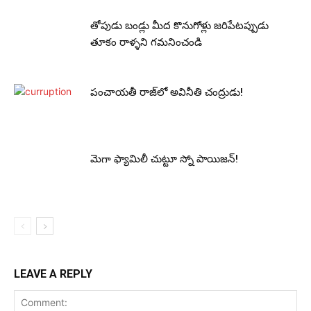
తోపుడు బండ్లు మీద కొనుగోళ్లు జరిపేటప్పుడు
తూకం రాళ్ళని గమనించండి
పంచాయ‌తీ రాజ్‌లో అవినీతి చంద్రుడు!
మెగా ఫ్యామిలీ చుట్టూ స్నో పాయిజ‌న్‌!
LEAVE A REPLY