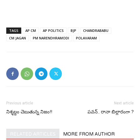
TAGS
AP CM
AP POLITICS
BJP
CHANDRABABU
CM JAGAN
PM NARENDHRAMODI
POLAVARAM
Previous article
Next article
నిశ్శబ్దం చెబుతున్న నిజం!!
ప‌వ‌న్‌.. రానా బిల్లారంగా ?
RELATED ARTICLES
MORE FROM AUTHOR