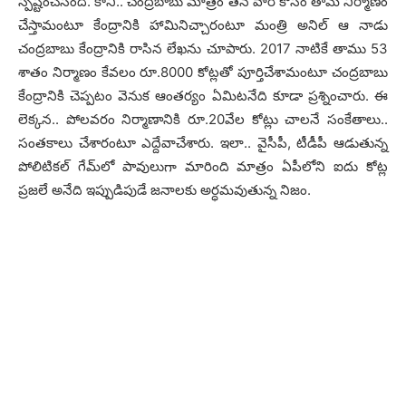
స్ప‌ష్టంచేసింది. కానీ.. చంద్ర‌బాబు మాత్రం త‌న వారి కోసం తామే నిర్మాణం
చేస్తామంటూ కేంద్రానికి హామినిచ్చారంటూ మంత్రి అనిల్ ఆ నాడు
చంద్ర‌బాబు కేంద్రానికి రాసిన లేఖ‌ను చూపారు. 2017 నాటికే తాము 53
శాతం నిర్మాణం కేవ‌లం రూ.8000 కోట్ల‌తో పూర్తిచేశామంటూ చంద్ర‌బాబు
కేంద్రానికి చెప్ప‌టం వెనుక ఆంత‌ర్యం ఏమిట‌నేది కూడా ప్ర‌శ్నించారు. ఈ
లెక్క‌న‌.. పోల‌వ‌రం నిర్మాణానికి రూ.20వేల కోట్లు చాల‌నే సంకేతాలు..
సంత‌కాలు చేశారంటూ ఎద్దేవాచేశారు. ఇలా.. వైసీపీ, టీడీపీ ఆడుతున్న
పోలిటిక‌ల్ గేమ్‌లో పావులుగా మారింది మాత్రం ఏపీలోని ఐదు కోట్ల
ప్ర‌జ‌లే అనేది ఇప్పుడిపుడే జ‌నాల‌కు అర్ధ‌మ‌వుతున్న నిజం.