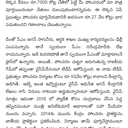
లెక్క‌న కేవ‌లం రూ.7000 కోట్ల చేతిలో పెట్టి మీ పోల‌వ‌రంలో మా పాత్ర
పూర్త‌యిందంటూ చేతులు దులుపుకుంటార‌న్న‌మ‌ట‌. ఈ లెక్క‌న ఏపీ
ప్ర‌బుత్వం పోల‌వ‌రం పూర్తిచేయ‌టానికి అద‌నంగా రూ.27 వేల కోట్లు భార
ప‌డుతుంద‌ని గ‌ణాంకాలు చెబుతున్నాయి.
దీంతో సీఎం జ‌గ‌న్ సాగునీరు, ఆర్ధిక శాఖ‌ల ముఖ్య కార్య‌ద‌ర్శుల‌ను ఢిల్లీ
పంప‌నున్నారు. తానే స్వ‌యంగా పీఎం న‌రేంద్ర‌మోదీకు లేఖ
రాయ‌నున్నారు. అదీ కుద‌ర‌క‌పోతే తానే స్వ‌యంగా పీఎంతో మాట్లాడాల‌నే
ప్లాన్‌లో ఉన్నార‌ట‌. అయితే.. పోల‌వ‌రం చుట్టూ జ‌రుగుతున్న రాజ‌కీయ
గేమ్‌లో త‌ప్పంతా వైసీపీదేనంటూ టీడీపీ ఆరోపిస్తుంది. ఆ నాడు టీడీపీ
ప్ర‌భుత్వం పోల‌వ‌రం నిర్మాణం కోసం రూ.50వేల కోట్లు కావాల‌ని కేంద్రాన్ని
అడిగితే.. అబ్బే అంత ఇవ్వొద్దంటూ వైసీపీ అధినేత జ‌గ‌న్ కేంద్రానికి
లేఖ‌లు రాసి నిదులు రాకుండా అడ్డుకున్నారంటూ ఆరోపిస్తుంది. వైసీపీ
మాత్రం ఇదంతా 2016 లో ప్యాకేజీ కోసం చంద్ర‌బాబు చేసిన పెద్ద
త‌ప్పిద‌మంటూ మంత్రి అనిల్‌కుమార్ ఆధారాల‌తో స‌హా మీడియా
ముందు వ‌చ్చారు. 2014కు ముందు కేంద్రం పోల‌వ‌రం ప్రాజెక్టును
జాతీయ ప్రాజెక్టుగా ప్ర‌క‌టించింది. నిర్మాణం తామే పూర్తిచేస్తామంటూ