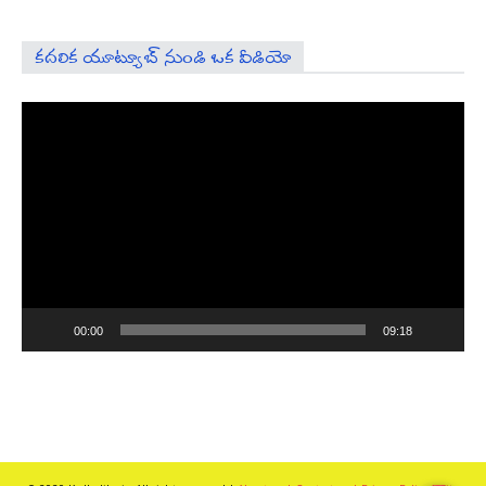
కదలిక యూట్యూబ్ నుండి ఒక వీడియో
Video
Player
00:00
09:18