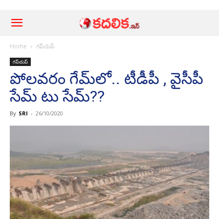
Home
గ‌ప్‌చుప్
గ‌ప్‌చుప్
పోల‌వ‌రం గేమ్‌లో.. టీడీపీ , వైసీపీ
సేమ్ టు సేమ్‌??
By
SRI
-
26/10/2020