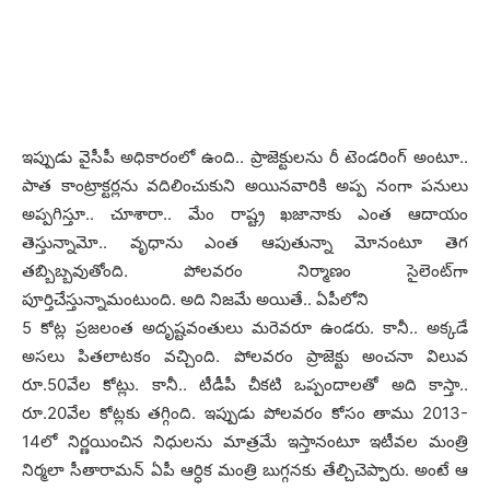
ఇప్పుడు వైసీపీ అధికారంలో ఉంది.. ప్రాజెక్టుల‌ను రీ టెండ‌రింగ్ అంటూ..
పాత కాంట్రాక్ట‌ర్ల‌ను వ‌దిలించుకుని అయిన‌వారికి అప్ప నంగా ప‌నులు
అప్ప‌గిస్తూ.. చూశారా.. మేం రాష్ట్ర ఖ‌జానాకు ఎంత ఆదాయం
తెస్తున్నామో.. వృధాను ఎంత ఆపుతున్నా మోనంటూ తెగ
త‌బ్బిబ్బ‌వుతోంది. పోల‌వ‌రం నిర్మాణం సైలెంట్‌గా
పూర్తిచేస్తున్నామంటుంది. అది నిజ‌మే అయితే.. ఏపీలోని
5 కోట్ల ప్ర‌జ‌లంత అదృష్ట‌వంతులు మ‌రెవ‌రూ ఉండ‌రు. కానీ.. అక్క‌డే
అస‌లు పిత‌లాట‌కం వ‌చ్చింది. పోల‌వ‌రం ప్రాజెక్టు అంచ‌నా విలువ
రూ.50వేల కోట్లు. కానీ.. టీడీపీ చీక‌టి ఒప్పందాల‌తో అది కాస్తా..
రూ.20వేల కోట్ల‌కు త‌గ్గింది. ఇప్పుడు పోల‌వ‌రం కోసం తాము 2013-
14లో నిర్ణ‌యించిన నిధుల‌ను మాత్ర‌మే ఇస్తానంటూ ఇటీవ‌ల మంత్రి
నిర్మ‌లా సీతారామ‌న్ ఏపీ ఆర్ధిక మంత్రి బుగ్గ‌నకు తేల్చిచెప్పారు. అంటే ఆ