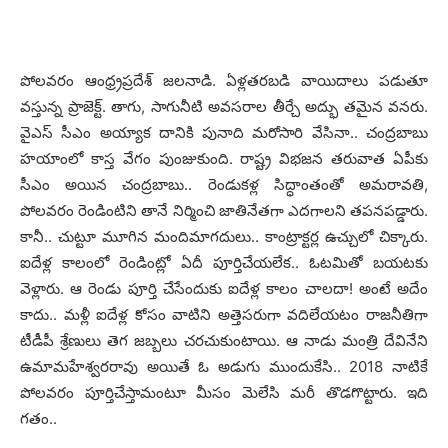
పోల‌వ‌రం ఆంధ్ర్రప్ర‌దేశ్ జ‌ల‌నాడి. ఏళ్ల‌త‌ర‌బ‌డి వాయిదాలు ప‌డుతూ
వ‌స్తున్న ప్రాజెక్ట్‌. తాగు, సాగునీటి అవ‌స‌రాల తీర్చే అద్భు త‌మైన వ‌న‌రు.
వైఎస్ సీఎం అయ్యాక దానికి పునాది మ‌రోసారి వేసినా.. చంద్ర‌బాబు
హ‌యాంలో కాస్త వేగం పుంజుకుంది. రాష్ట్ర విభ‌జ‌న త‌రువాత ఏపీకు
సీఎం అయిన చంద్ర‌బాబు.. రెండుక‌ళ్ల సిద్ధాంతంతో అమ‌రావ‌తి,
పోల‌వ‌రం రెండింటిని తానే నిర్మించి జాతినేత‌గా ఎద‌గాల‌ని త‌ప‌న‌ప‌డ్డారు.
కానీ.. చుట్టూ మూగిన మందిమాగ‌దులు.. కాంట్రాక్ట‌ర్ల ఉచ్చులో చిక్కారు.
ఐదేళ్ల కాలంలో రెండింట్లో ఏదీ పూర్తిచేయ‌లేక‌.. ఓట‌మితో బ‌య‌ట‌కు
వెళ్లారు. ఆ రెండు పూర్తి చేసేందుకు ఐదేళ్ల కాలం చాల‌దా! అంటే అదేం
కాదు.. మ‌ళ్లీ ఐదేళ్ల కోసం వాటిని అత్తెస‌రుగా వ‌దిలేయ‌టం రాజ‌నీతిగా
టీడీపీ శ్రేణులు తెగ జ‌బ్బ‌లు చ‌ర‌చుకుంటాయి. ఆ నాడు మంత్రి దేవినేని
ఉమామహేశ్వ‌ర‌రావు అయితే ఓ అడుగు ముందుకేసి.. 2018 నాటికే
పోల‌వ‌రం పూర్తిచేస్తామంటూ మీసం మెలేసి మ‌రీ తొడ‌గొట్టారు. ఇది
గ‌తం..