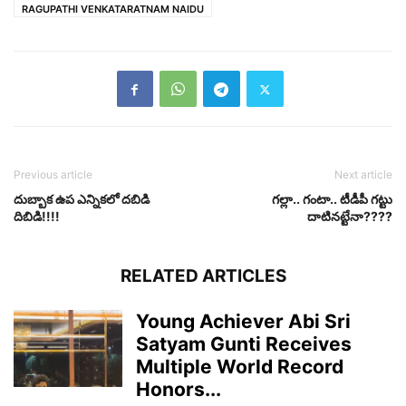
RAGUPATHI VENKATARATNAM NAIDU
Previous article
Next article
దుబ్బాక ఉప ఎన్నిక‌‌లో దబిడి
గ‌ల్లా.. గంటా.. టీడీపీ గ‌ట్టు
దిబిడి!!!!
దాటిన‌ట్టేనా????
RELATED ARTICLES
Young Achiever Abi Sri
Satyam Gunti Receives
Multiple World Record
Honors...