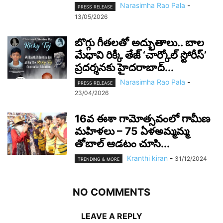
Narasimha Rao Pala
-
PRESS RELEASE
13/05/2026
బొగ్గు గీతలతో అద్భుతాలు.. బాల
మేధావి రిక్కీ తేజ్ ‘చార్కోల్ స్టోరీస్’
ప్రదర్శనకు హైదరాబాద్...
Narasimha Rao Pala
-
PRESS RELEASE
23/04/2026
16వ ఈశా గామోత్సవంలో గామీణ
మహిళలు – 75 ఏళఅమ్మమ్మ
తోబాల్ ఆడటం చూసి...
Kranthi kiran
-
31/12/2024
TRENDING & MORE
NO COMMENTS
LEAVE A REPLY