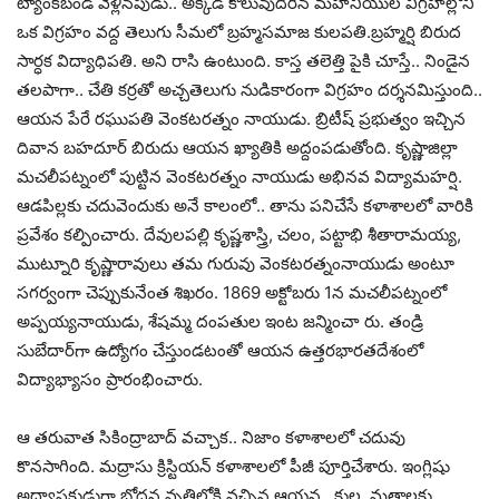
ట్యాంక్‌బండ్ వెళ్లిన‌పుడు.. అక్క‌డ కొలువుదీరిన మ‌హ‌నీయుల విగ్ర‌హాల్లోని
ఒక విగ్ర‌హం వ‌ద్ద తెలుగు సీమ‌లో బ్ర‌హ్మ‌స‌మాజ కుల‌ప‌తి.బ్ర‌హ్మ‌ర్షి బిరుద
సార్ధ‌క విద్యాధిప‌తి. అని రాసి ఉంటుంది. కాస్త త‌లెత్తి పైకి చూస్తే.. నిండైన
త‌ల‌పాగా.. చేతి క‌ర్ర‌తో అచ్చతెలుగు నుడికారంగా విగ్ర‌హం ద‌ర్శ‌న‌మిస్తుంది..
ఆయ‌న పేరే ర‌ఘుప‌తి వెంక‌ట‌ర‌త్నం నాయుడు. బ్రిటీష్ ప్ర‌భుత్వం ఇచ్చిన
దివాన‌ బ‌హదూర్ బిరుదు ఆయ‌న ఖ్యాతికి అద్దంప‌డుతోంది. కృష్ణాజిల్లా
మ‌చ‌లీప‌ట్నంలో పుట్టిన వెంక‌ట‌ర‌త్నం నాయుడు అభిన‌వ విద్యామ‌హ‌ర్షి.
ఆడ‌పిల్ల‌కు చ‌దువెందుకు అనే కాలంలో.. తాను ప‌నిచేసే క‌ళాశాల‌లో వారికి
ప్ర‌వేశం క‌ల్పించారు. దేవుల‌ప‌ల్లి కృష్ణ‌శాస్త్రి, చ‌లం, ప‌ట్టాభి శీతారామ‌య్య‌,
ముట్నూరి కృష్ణారావులు త‌మ గురువు వెంక‌ట‌ర‌త్నంనాయుడు అంటూ
స‌గ‌ర్వంగా చెప్పుకునేంత శిఖ‌రం. 1869 అక్టోబ‌రు 1న మ‌చ‌లీప‌ట్నంలో
అప్ప‌య్య‌నాయుడు, శేష‌మ్మ దంప‌తుల ఇంట జ‌న్మించా రు. తండ్రి
సుబేదార్‌గా ఉద్యోగం చేస్తుండ‌టంతో ఆయ‌న ఉత్త‌ర‌భార‌త‌దేశంలో
విద్యాభ్యాసం ప్రారంభించారు.
ఆ త‌రువాత సికింద్రాబాద్ వ‌చ్చాక‌.. నిజాం క‌ళాశాల‌లో చ‌దువు
కొన‌సాగింది. మ‌ద్రాసు క్రిస్టియ‌న్ క‌ళాశాల‌లో పీజీ పూర్తిచేశారు. ఇంగ్లిషు
అధ్యాప‌కుడుగా బోధ‌న వృత్తిలోకి వ‌చ్చిన ఆయ‌న‌.. కుల‌, మ‌తాల‌కు