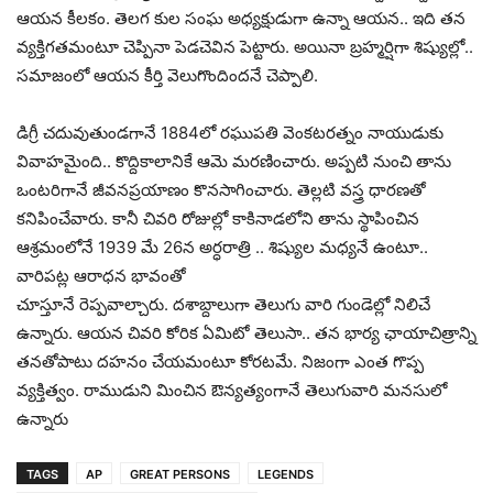
ఆయ‌న కీల‌కం. తెల‌గ కుల సంఘ అధ్య‌క్షుడుగా ఉన్నా ఆయ‌న‌.. ఇది త‌న
వ్య‌క్తిగ‌త‌మంటూ చెప్పినా పెడ‌చెవిన పెట్టారు. అయినా బ్ర‌హ్మ‌ర్షిగా శిష్యుల్లో..
స‌మాజంలో ఆయ‌న కీర్తి వెలుగొందింద‌నే చెప్పాలి.
డిగ్రీ చ‌దువుతుండ‌గానే 1884లో ర‌ఘుప‌తి వెంక‌ట‌ర‌త్నం నాయుడుకు
వివాహ‌మైంది.. కొద్దికాలానికే ఆమె మ‌ర‌ణించారు. అప్ప‌టి నుంచి తాను
ఒంట‌రిగానే జీవ‌న‌ప్ర‌యాణం కొన‌సాగించారు. తెల్ల‌టి వ‌స్త్ర ధార‌ణ‌తో
క‌నిపించేవారు. కానీ చివ‌రి రోజుల్లో కాకినాడలోని తాను స్థాపించిన
ఆశ్ర‌మంలోనే 1939 మే 26న అర్ధ‌రాత్రి .. శిష్యుల మ‌ధ్య‌నే ఉంటూ..
వారిప‌ట్ల ఆరాధ‌న భావంతో
చూస్తూనే రెప్ప‌వాల్చారు. ద‌శాబ్దాలుగా తెలుగు వారి గుండెల్లో నిలిచే
ఉన్నారు. ఆయ‌న చివ‌రి కోరిక ఏమిటో తెలుసా.. త‌న భార్య ఛాయాచిత్రాన్ని
త‌న‌తోపాటు ద‌హ‌నం చేయ‌మంటూ కోర‌ట‌మే. నిజంగా ఎంత గొప్ప
వ్య‌క్తిత్వం. రాముడుని మించిన ఔన్య‌త్యంగానే తెలుగువారి మ‌న‌సులో
ఉన్నారు
TAGS
AP
GREAT PERSONS
LEGENDS