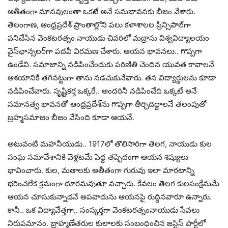
అతీతంగా మాన‌వులంతా ఒకటే అనే స‌మ‌భావ‌న‌కు బీజం వేశారు.
తెలంగాణ‌, ఆంధ్ర‌ప్ర‌దేశ్ ప్రాంతాల్లోని ప‌లు క‌ళాశాలల ప్రిన్సిపాల్‌గా
ప‌నిచేసిన వెంక‌ట‌ర‌త్నం నాయుడు చివ‌రిలో మ‌ద్రాసు విశ్వ‌విద్యాల‌యం
వైస్‌ఛాన్స‌ల‌ర్‌గా ప‌ద‌వీ విర‌మ‌ణ చేశారు. ఆయ‌న భావ‌న‌లు.. గొప్ప‌గా
ఉండేవి. స‌మాజాన్ని న‌డిపించేందుకు ప‌రిణితి చెందిన యువ‌త కావాల‌నే
ఆశ‌యానికి త‌గిన‌ట్టుగా తాను న‌డ‌చుకునేవారు. త‌న విద్యార్థుల‌ను కూడా
న‌డిపించేవారు. సృష్టిక‌ర్త ఒక్క‌రే.. అంద‌రినీ న‌డిపించేది ఒక్క‌టే అనే
స‌మాన‌త్వ భావ‌న‌తో ఆంధ్ర‌ప్ర‌దేశ్‌ను గొప్ప‌గా తీర్చిదిద్దాల‌నే త‌లంపుతో
బ్ర‌హ్మ‌స‌మాజం బీజం వేసింది కూడా ఆయ‌నే.
అటువంటి మ‌హ‌నీయుడు.. 1917లో తొలిసారిగా తెల‌గ‌, నాయుడు కుల
సంఘ స‌మావేశానికి వెళ్ల‌ట‌మే పెద్ద త‌ప్పిదంగా ఆయ‌న శిష్యులు
భావించారు. కుల‌, మ‌తాల‌కు అతీతంగా గురువు ఇలా మార‌టాన్ని
భ‌రించ‌లేక క్ర‌మంగా దూర‌మ‌వుతూ వ‌చ్చారు. కేవ‌లం తెల‌గ కుల‌సంక్షేమ‌మే
ఆయ‌న చూసుకున్నాడ‌నే అప‌వాదును ఆయ‌న‌పై రుద్దిన‌వారూ ఉన్నారు.
కానీ.. ఒక విద్యావేత్త‌గా.. సంస్క‌ర్త‌గా వెంక‌ట‌ర‌త్నంనాయుడు సేవ‌లు
నిరుప‌మానం. బ్రాహ్మ‌ణేత‌రుల కులాల‌కు సంబంధించిన జ‌స్టిస్ పార్టీలో