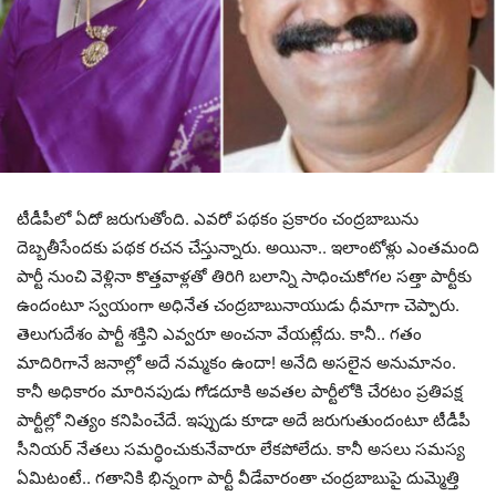
టీడీపీలో ఏదో జ‌రుగుతోంది. ఎవ‌రో ప‌థ‌కం ప్ర‌కారం చంద్ర‌బాబును
దెబ్బ‌తీసేంద‌కు ప‌థ‌క ర‌చ‌న చేస్తున్నారు. అయినా.. ఇలాంటోళ్లు ఎంత‌మంది
పార్టీ నుంచి వెళ్లినా కొత్త‌వాళ్ల‌తో తిరిగి బ‌లాన్ని సాధించుకోగ‌ల స‌త్తా పార్టీకు
ఉందంటూ స్వ‌యంగా అధినేత చంద్ర‌బాబునాయుడు ధీమాగా చెప్పారు.
తెలుగుదేశం పార్టీ శ‌క్తిని ఎవ్వ‌రూ అంచ‌నా వేయ‌ట్లేదు. కానీ.. గ‌తం
మాదిరిగానే జ‌నాల్లో అదే న‌మ్మ‌కం ఉందా! అనేది అస‌లైన అనుమానం.
కానీ అధికారం మారిన‌పుడు గోడ‌దూకి అవ‌త‌ల పార్టీలోకి చేర‌టం ప్ర‌తిప‌క్ష
పార్టీల్లో నిత్యం క‌నిపించేదే. ఇప్పుడు కూడా అదే జ‌రుగుతుందంటూ టీడీపీ
సీనియ‌ర్ నేత‌లు స‌మ‌ర్ధించుకునేవారూ లేక‌పోలేదు. కానీ అస‌లు స‌మ‌స్య
ఏమిటంటే.. గ‌తానికి భిన్నంగా పార్టీ వీడేవారంతా చంద్ర‌బాబుపై దుమ్మెత్తి