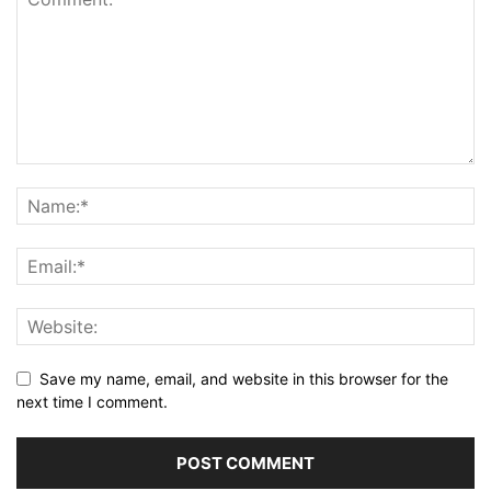
Save my name, email, and website in this browser for the
next time I comment.