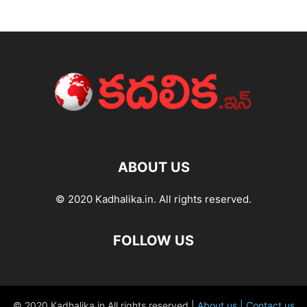
ABOUT US
© 2020 Kadhalika.in. All rights reserved.
FOLLOW US
© 2020 Kadhalika.in All rights reserved |
About us |
Contact us