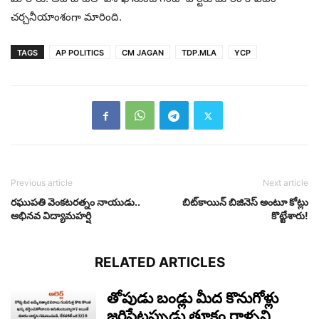
చ‌ర్చ‌నీయాంశంగా మారింది.
TAGS
AP POLITICS
CM JAGAN
TDP.MLA
YCP
Previous article
Next article
ర‌ఘుప‌తి వెంక‌ట‌ర‌త్నం నాయుడు..
బిట్‌కాయిన్ బిజినెస్ అంటూ కోట్లు
అభినవ విద్యామ‌హ‌ర్షి
కొట్టేశారు!
RELATED ARTICLES
తోపుడు బండ్లు మీద కొనుగోళ్లు
జరిపేటప్పుడు తూకం రాళ్ళని