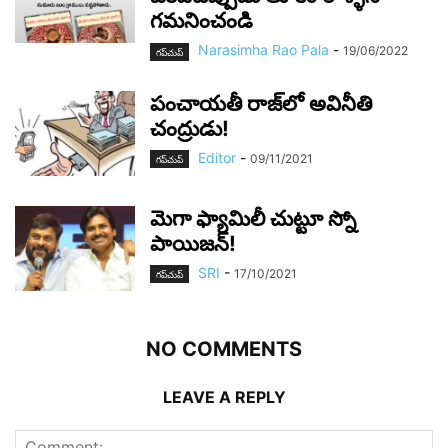
గమనించండి
Narasimha Rao Pala
-
19/06/2022
గ‌ప్‌చుప్
పంచాయ‌తీ రాజ్‌లో అవినీతి
చంద్రుడు!
Editor
-
09/11/2021
గ‌ప్‌చుప్
మెగా ఫ్యామిలీ చుట్టూ స్నో
పాయిజ‌న్‌!
SRI
-
17/10/2021
గ‌ప్‌చుప్
NO COMMENTS
LEAVE A REPLY