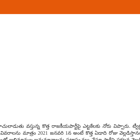
ోబూచులాడుతు వ‌స్తున్న కొత్త రాజ‌కీయ‌పార్టీపై ఎట్ట‌కేల‌కు నోరు విప్పారు. ట్వ
రు. వివ‌రాల‌ను మాత్రం 2021 జ‌న‌వ‌రి 1న అంటే కొత్త ఏడాది రోజు వెల్ల‌డిస్త
ు. దీంతో అభిమానుల అనుమానాల‌ను ప‌టాపంచ‌లు చేస్తూ పార్టీపై ప్ర‌క‌ట‌న వ