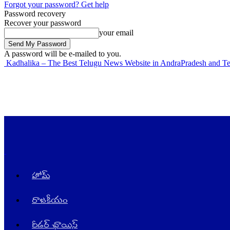
Forgot your password? Get help
Password recovery
Recover your password
your email
A password will be e-mailed to you.
Kadhalika – The Best Telugu News Website in AndraPradesh and T
హోమ్
రాజ‌కీయం
రీడర్ ఛాయిస్