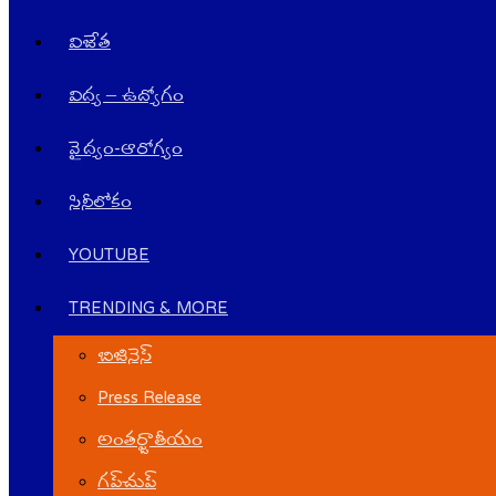
విజేత
విద్య – ఉద్యోగం
వైద్యం-ఆరోగ్యం
సినీలోకం
YOUTUBE
TRENDING & MORE
బిజినెస్
Press Release
అంతర్జాతీయం
గ‌ప్‌చుప్