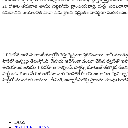
21 రోజుల త‌రువాత తాము పెట్ట‌బోయే ప్రాంతీయ‌పార్టీ, గుర్తు, విధివిధానాల‌
క‌రుణానిధి, జ‌య‌ల‌లిత హ‌వా న‌డుస్తోంది. ప్ర‌స్తుతం వారిద్ద‌రూ మ‌ర‌ణించ‌ట
2017లోనే ఆయ‌న రాజ‌కీయాల్లోకి వ‌స్తున్న‌ట్టుగా ప్ర‌క‌టించారు. కానీ మూడ
షాక్‌లో ఉన్న‌ట్టు తెలుస్తోంది. దేవుడు ఆదేశించాడంటూ చేసిన ట్వీట్‌తో ఇప్ప
తెలియాంటే జ‌న‌వ‌రి 1 వ‌ర‌కూ ఆగాల్సిందే. ఫ్యాన్స్ మాట‌ల‌కే త‌లొగ్గిన ర‌జ‌నీ
పార్టీ అడుగులు వేయ‌టంలోనూ వారి స‌ల‌హాలే కీల‌క‌మంటూ పిలుపునిచ్చారు.
పార్టీతో ముందుకు రావటం.. డీఎంకే, అన్నాడీఎంకేపై ప్ర‌భావం చూపుతుంద‌నే 
TAGS
2021 ELECTIONS