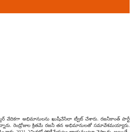
ీట్ట‌ర్ వేదిక‌గా అభిమానుల‌ను ఖుషీచేసేలా ట్వీట్ చేశారు. ర‌జ‌నీకాంత్ పార్టీ
ాన‌న్నారు. రెండ్రోజుల క్రిత‌మే ర‌జ‌నీ త‌న అభిమానుల‌తో స‌మావేశ‌మ‌య్యారు.
ెల్ల‌డించారు. 2021 ఎన్నిక‌ల్లో పోటీచేయ‌టం ఖాయ‌మంటూ చెప్పారు. అయితే..