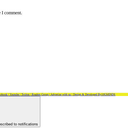
e I comment.
cebook |
Youtube |
Twitter |
Readers Group |
Advertise with us |
Design & Developed By10GMINDS
scribed to notifications