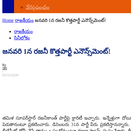
నేర‌ప్ర‌పంచం
Home
రాజ‌కీయం
జ‌న‌వ‌రి 1న ర‌జ‌నీ కొత్త‌పార్టీ ఎనౌన్స్‌మెంట్‌!
రాజ‌కీయం
సినీలోకం
జ‌న‌వ‌రి 1న ర‌జ‌నీ కొత్త‌పార్టీ ఎనౌన్స్‌మెంట్‌!
By
SRI
-
03/12/2020
త‌మిళ సూప‌ర్‌స్టార్ ర‌జ‌నీకాంత్ పార్టీపై క్లారిటీ ఇచ్చారు. ఇన్నేళ్లుగా ద
పెడ‌తానంటూ ప్ర‌క‌టించారు. డిసెంబ‌రు 31న పార్టీ పేరు ప్ర‌క‌టిస్తాన‌న్నా
బీజేపీతో దోస్తీ చేస్తే తాము ఒప్పుకోమంటూ కూడా ఫ్యాన్స్ స్ప‌ష్టంచేశార