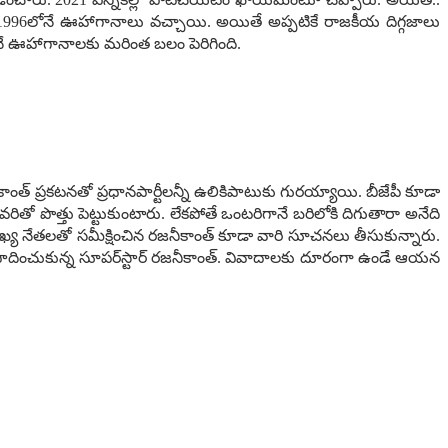
ార్టీపై 1996లోనే ఊహాగానాలు వ‌చ్చాయి. అయితే అప్ప‌టికే రాజ‌కీయ దిగ్గ‌జాలు
ార‌నే ఊహాగానాల‌కు మ‌రింత బ‌లం పెరిగింది.
 ప్ర‌క‌ట‌న‌తో ప్ర‌ధాన‌పార్టీల‌న్నీ ఉలికిపాటుకు గుర‌య్యాయి. బీజేపీ కూడా
వ‌రితో పొత్తు పెట్టుకుంటారు. లేక‌పోతే ఒంట‌రిగానే బ‌రిలోకి దిగుతారా అనేది
తం ముఖ్య నేత‌ల‌తో స‌మీక్షించిన ర‌జ‌నీకాంత్ కూడా వారి సూచ‌న‌లు తీసుకున్నారు.
ాదించుకున్న సూప‌ర్‌స్టార్ ర‌జ‌నీకాంత్‌. వివాదాల‌కు దూరంగా ఉండే ఆయ‌న