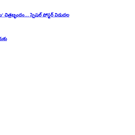
ి’ చిత్రబృందం… స్పెషల్ పోస్టర్ విడుదల
దుకు