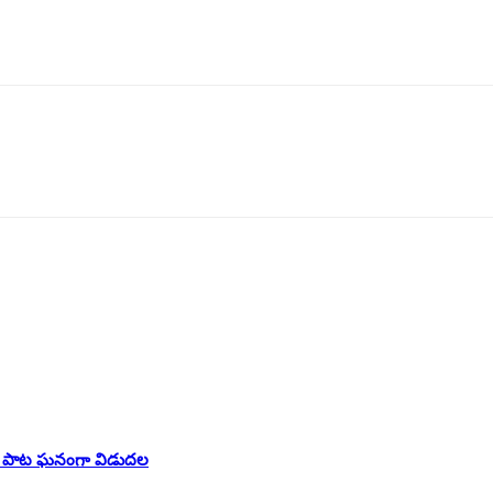
ల్’ పాట ఘనంగా విడుదల