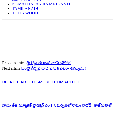
KAMALHASAN RAJANIKANTH
TAMILANADU
TOLLYWOOD
Previous article
రైత‌న్న‌ల‌కు జ‌న‌సేనాని భ‌రోసా!
Next article
మంత్రి పేర్నిపై దాడి వెనుక ఎవ‌రా త‌మ్ముడు!
RELATED ARTICLES
MORE FROM AUTHOR
సాయి తేజ మ్యూజిక్ ప్రొడక్షన్ నెం.1 సమర్పణలో రాము రాథోడ్ ‘తాజ్‌మహ