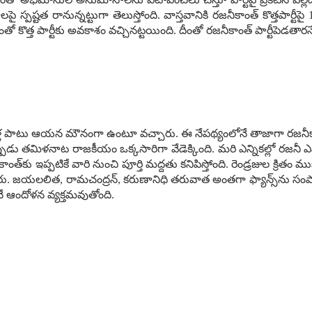
పై స్ప‌ష్ట‌త రానున్న‌ట్టుగా తెలుస్తోంది. వాస్త‌వానికి ర‌జ‌నీకాంత్ కొత్త‌ప
ంతో కొత్త పార్టీకు అవ‌కాశం వ‌చ్చిన‌ట్ట‌యింది. దీంతో ర‌జ‌నీకాంత్ పార్టీపెడ‌త
ేళ్ల పాటు ఆయ‌న మౌనంగా ఉంటూ వ‌చ్చారు. ఈ నేప‌థ్యంలోనే తాజాగా ర‌జ‌నీకాంత్
ుడు త‌మిళ‌నాట రాజ‌కీయం ఒక్క‌సారిగా వేడెక్కింది. మ‌రి ఎన్నిక‌ల్లో ర‌జ‌నీ ఎ
కాంత్‌కు ఇప్ప‌టికే వారి నుంచి పూర్తి మ‌ద్ద‌తు క‌నిపిస్తోంది. రెండ్ర‌జుల క్రి
 జ‌య‌ల‌లిత‌, రామ‌చంద్ర‌న్‌, క‌రుణానిధి త‌రువాత అంత‌గా ఫ్యాన్స్‌ను సంప
ఆందోళ‌న వ్య‌క్త‌మ‌వుతోంది.