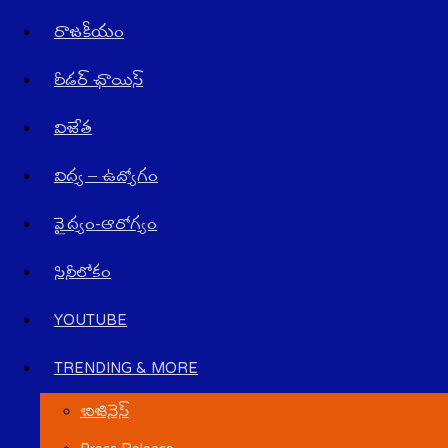
రాజ‌కీయం
రీడర్ ఛాయిస్
విజేత
విద్య – ఉద్యోగం
వైద్యం-ఆరోగ్యం
సినీలోకం
YOUTUBE
TRENDING & MORE
బిజినెస్