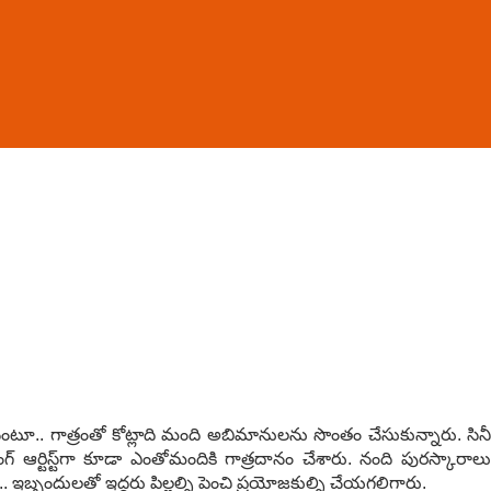
ోనంటూ.. గాత్రంతో కోట్లాది మంది అబిమానుల‌ను సొంతం చేసుకున్నారు. సినీ
గ్ ఆర్టిస్ట్‌గా కూడా ఎంతోమందికి గాత్ర‌దానం చేశారు. నంది పుర‌స్కారాలు
్బందుల‌తో ఇద్ద‌రు పిల్ల‌ల్ని పెంచి ప్ర‌యోజ‌కుల్ని చేయ‌గ‌లిగారు.