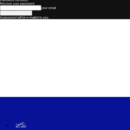
Password recovery
Recover your password
your email
A password will be e-mailed to you.
Kadhalika
–
The
Best
Telugu
News
Website
in
AndraPradesh
and
Telangana
హోమ్