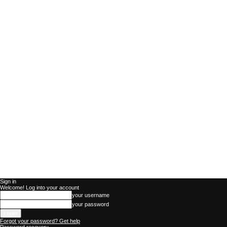
Sign in
Welcome! Log into your account
your username
your password
Forgot your password? Get help