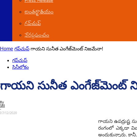
Press Release
అంతర్జాతీయం
గ‌ప్‌చుప్
నేర‌ప్ర‌పంచం
Home
గ‌ప్‌చుప్
గాయని సునీత ఎంగేజ్‌మెంట్ నిజ‌మేనా!
గ‌ప్‌చుప్
సినీలోకం
గాయని సునీత ఎంగేజ్‌మెంట్ న
By
SRI
-
07/12/2020
గాయ‌ని ఉప‌ద్రుష్ట 
రంగంలో ఎక్క‌డా వివ
అందుకున్నారు. కానీ..