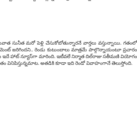
రువాత సునీత మ‌రో పెళ్లి చేసుకోబోతున్నార‌నే వార్త‌లు వ‌స్తున్నాయి. గ‌తంలో
‌మెంట్ జ‌రిగింద‌ని.. రెండు కుటుంబాలు మాత్ర‌మే పాల్గొన్నాయంటూ ప్ర‌చారం
దే హాట్ న్యూస్‌గా మారింది. ఇటీవ‌లే నిర్మాత దిల్‌రాజు స‌తీమ‌ణి వియోగం
ినిపిస్తున్న‌మాట‌. అత‌డికి కూడా ఇది రెండో వివాహంగానే తెలుస్తోంది.