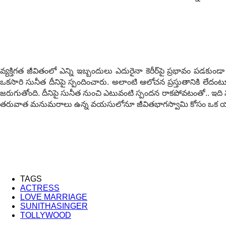
వ్య‌క్తిగ‌త జీవితంలో ఎన్ని ఇబ్బందులు ఎదురైనా కెరీర్‌పై ప్ర‌భావం ప‌డ‌కుండ
ఒక‌సారి సునీత దీనిపై స్పందించారు. అలాంటి ఆలోచ‌న ప్ర‌స్తుతానికి లేదంటూ
జ‌రుగుతోంది. దీనిపై సునీత నుంచి ఎటువంటి స్పంద‌న రాక‌పోవ‌టంతో.. ఇది 
త‌రువాత మ‌నుమ‌రాలు ఉన్న వ‌య‌సులోనూ జీవిత‌భాగ‌స్వామి కోసం ఒక యువ‌తి
TAGS
ACTRESS
LOVE MARRIAGE
SUNITHASINGER
TOLLYWOOD