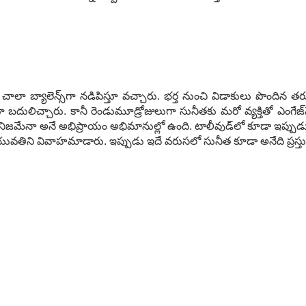
ా చాలా బ్యాలెన్స్‌గా న‌డిపిస్తూ వ‌చ్చారు. భ‌ర్త నుంచి విడాకులు పొందిన త‌
 బ‌దులిచ్చారు. కానీ రెండుమూడ్రోజులుగా సునీత‌కు మ‌రో వ్య‌క్తితో ఎంగేజ్
నిజ‌మేనా అనే అభిప్రాయం అభిమానుల్లో ఉంది. టాలీవుడ్‌లో కూడా ఇప్పుడు ఇ
ని వివాహ‌మాడారు. ఇప్పుడు ఇదే వ‌రుస‌లో సునీత కూడా అనేది ప్ర‌స్తుతం వ