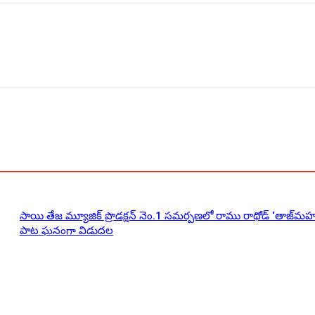
సాయి తేజ మ్యూజిక్ ప్రొడక్షన్ నెం.1 సమర్పణలో రాము రాథోడ్ ‘తాజ్‌మహ
పాట ఘనంగా విడుదల