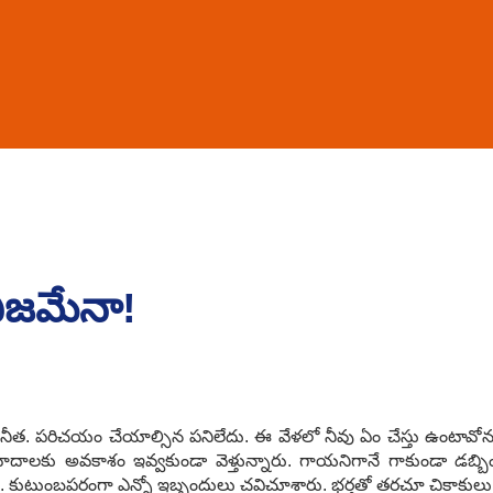
ిజ‌మేనా!
సునీత‌. ప‌రిచ‌యం చేయాల్సిన ప‌నిలేదు. ఈ వేళ‌లో నీవు ఏం చేస్తు ఉంటావ
ాదాల‌కు అవ‌కాశం ఇవ్వ‌కుండా వెళ్తున్నారు. గాయ‌నిగానే గాకుండా డ‌బ్బిం
 కుటుంబప‌రంగా ఎన్నో ఇబ్బందులు చ‌విచూశారు. భ‌ర్త‌తో త‌ర‌చూ చికాకులు.. ఇబ