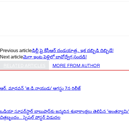
Previous article
ఢిల్లీ పై కేసీఆర్ దండ‌యాత్ర‌.. ఇక ద‌బ్బిడి దిబ్బిడే!
Next article
మెగా ఇంట పెళ్లిలో బావోద్వేగ సంద‌డి!
RELATED ARTICLES
MORE FROM AUTHOR
ఆర్‌. మాధవన్‌ ‘జి.డి.నాయుడు’ ఆగస్టు 7న రిలీజ్
ఒడియా సూపర్‌స్టార్ బాబుషాన్‌కు జన్మదిన శుభాకాంక్షలు తెలిపిన ‘అంతర్యామి’
చిత్రబృందం… స్పెషల్ పోస్టర్ విడుదల