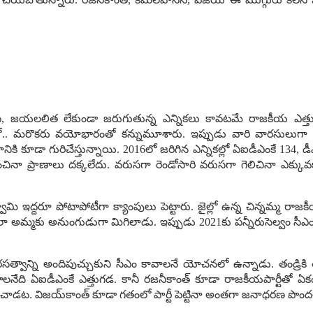
జ‌య‌ల‌లిత లేకుండా జ‌రుగుతున్న ఎన్నిక‌లు కావ‌ట‌మే రాజ‌కీయ ఎత్తుగ‌డ‌లు.
.. మ‌రొక‌రు వ‌యోభారంతో క‌న్నుమూశారు. ఇప్పుడు వారి వార‌సులుగా చెప్పు
‌యానికి కూడా గురిచేస్తున్నాయి. 2016లో జ‌రిగిన ఎన్నిక‌ల్లో ఏఐడీఎంకే 134,
చినా ప్రాణాలు దక్క‌లేదు. వ‌రుస‌గా రెండోసారి వ‌రుస‌గా గెలిచినా ఎక్
ినిస్వామి ఇద్ద‌రూ పోటాపోటీగా క్యాంపులు పెట్టారు. జైల్లో ఉన్న చిన్న‌మ్మ 
లా అమ్మ‌కు అనుంగుడుగా మిగిలాడు. ఇప్పుడు 2021కు ప‌న్నీరుసెల్వం సీఎం అభ్
వార‌స‌త్వాన్ని అందిపుచ్చుకుని సీఎం కావాల‌నే యోచ‌న‌లో ఉన్నాడు. తండ్రి
ల‌నేది ఏఐడీఎంకే ఎత్తుగ‌డ‌. కానీ ర‌జ‌నీకాంత్ కూడా రాజ‌కీయ‌పార్టీతో ఏకం
‌ట‌. విజ‌య్‌కాంత్ కూడా గ‌తంలో పార్టీ పెట్టినా అంత‌గా జ‌నాధ‌ర‌ణ పొంద‌