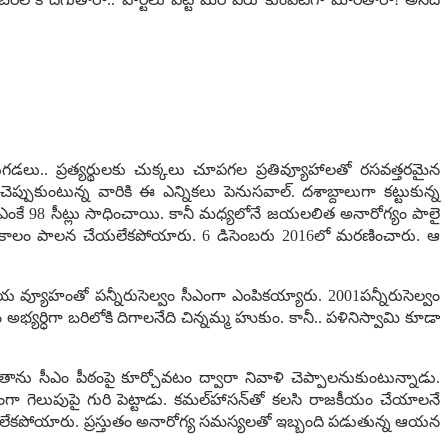
. ప్ర‌త్య‌ర్థుల‌కు చుక్క‌లు చూప‌గ‌ల ప్ర‌తివ్యూహాల‌తో ర‌స‌వ‌త్త‌ర‌మైన
కుంటున్న వారికి ఈ ఎన్నిక‌లు పెనుస‌వాల్‌. ద‌శాబ్దాలుగా క‌ట్టుకున్న
 డీఎంకే 98 సీట్లు సాధించాయి. కానీ మ‌ధ్య‌లోనే జ‌య‌ల‌లిత అనారోగ్యం పాలై
కువ‌కాలం పాల‌న చేయ‌లేక‌పోయారు. 6 డిసెంబ‌రు 2016లో మ‌ర‌ణించారు. ఆ
రాజ‌కీయ వ్యూహంతో ప‌న్నీరుసెల్వం సీఎంగా ఎంపిక‌య్యారు. 2001ప‌న్నీరుసెల్వం
య‌ర్ధిగా బ‌రిలోకి దిగాల‌నేది చిన్న‌మ్మ హుకుం. కానీ.. ప‌ళినిస్వామి కూడా
కి తాను సీఎం పీఠంపై కూర్చోవ‌టం ద్వారా నివాళి చెప్పాల‌నుకుంటున్నాడు.
గా గెలుపుపై గురి పెట్టాడు. క‌మ‌ల్‌హాస‌న్‌తో క‌ల‌సి రాజ‌కీయం చేయాల‌నే
లేక‌పోయారు. ప్ర‌స్తుతం అనారోగ్య స‌మ‌స్య‌ల‌తో ఇబ్బంది ప‌డుతున్న ఆయ‌న