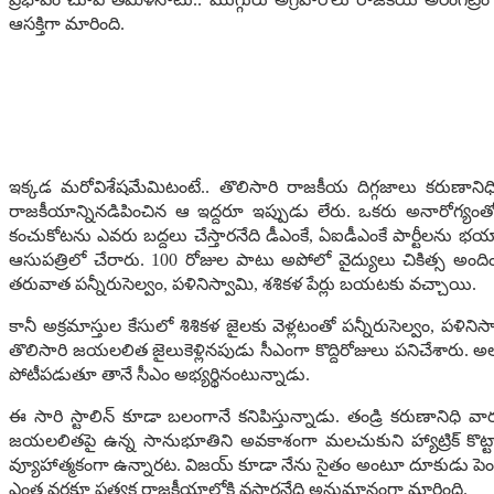
ఆస‌క్తిగా మారింది.
ఇక్క‌డ మ‌రోవిశేషమేమిటంటే.. తొలిసారి రాజ‌కీయ దిగ్గ‌జాలు క‌రుణానిధి, 
రాజ‌కీయాన్నిన‌డిపించిన ఆ ఇద్ద‌రూ ఇప్పుడు లేరు. ఒక‌రు అనారోగ్యంతో
కంచుకోట‌ను ఎవ‌రు బ‌ద్ద‌లు చేస్తార‌నేది డీఎంకే, ఏఐడీఎంకే పార్టీల‌ను భ
ఆసుప‌త్రిలో చేరారు. 100 రోజుల పాటు అపోలో వైద్యులు చికిత్స అందిం
త‌రువాత ప‌న్నీరుసెల్వం, ప‌ళినిస్వామి, శ‌శిక‌ళ పేర్లు బ‌య‌ట‌కు వ‌చ్చాయి.
కానీ అక్ర‌మాస్తుల కేసులో శిశిక‌ళ జైల‌కు వెళ్ల‌టంతో ప‌న్నీరుసెల్వం, ప‌ళ
తొలిసారి జ‌య‌ల‌లిత జైలుకెళ్లిన‌పుడు సీఎంగా కొద్దిరోజులు ప‌నిచేశారు. అ
పోటీప‌డుతూ తానే సీఎం అభ్య‌ర్థినంటున్నాడు.
ఈ సారి స్టాలిన్ కూడా బ‌లంగానే క‌నిపిస్తున్నాడు. తండ్రి క‌రుణానిధి 
జ‌య‌ల‌లిత‌పై ఉన్న సానుభూతిని అవ‌కాశంగా మ‌ల‌చుకుని హ్యాట్రిక్ కొట్టా
వ్యూహాత్మ‌కంగా ఉన్నార‌ట‌. విజ‌య్ కూడా నేను సైతం అంటూ దూకుడు పెంచాడ
ఎంత వ‌ర‌కూ ప్ర‌త్య‌క్ష రాజ‌కీయాల్లోకి వ‌స్తార‌నేది అనుమానంగా మారింది.