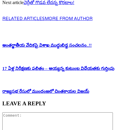
Next article
చెర్రీతో గొడ‌వ లేద‌న్న కొర‌టాల‌!
RELATED ARTICLES
MORE FROM AUTHOR
అంతర్జాతీయ వేదికపై విశాఖ ముద్దుబిడ్డ సంచలనం..!!
17 ఏళ్ల నిరీక్షణకు ఫలితం – అయ్యన్న కుటుంబ విధేయతకు గుర్తింపు
రాజ్యసభ రేసులో ముందంజలో చింతకాయల విజయ్
LEAVE A REPLY