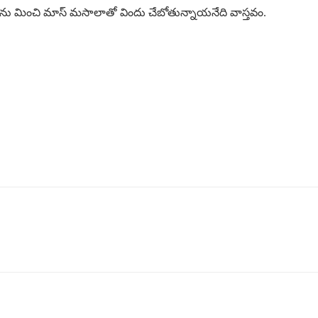
మాను మించి మాస్ మ‌సాలాతో విందు చేబోతున్నాయ‌నేది వాస్త‌వం.