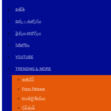
విజేత
విద్య – ఉద్యోగం
వైద్యం-ఆరోగ్యం
సినీలోకం
YOUTUBE
TRENDING & MORE
బిజినెస్
Press Release
అంతర్జాతీయం
గ‌ప్‌చుప్