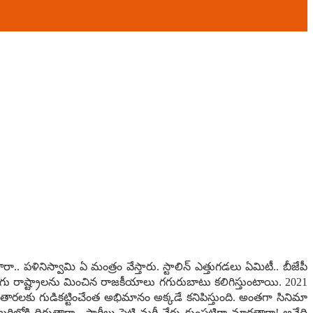
 ప‌ళినిస్వామి ఏ మంత్రం వేస్తారు. స్టాలిన్ ఎత్తుగ‌డ‌లు ఏమిటీ.. బీజేపీ
ుగు రాష్ట్రాల‌ను మించిన రాజ‌కీయాలు గ‌గురుబాటు క‌లిగిస్తుంటాయి. 2021
 తార‌ల‌కు గుడిక‌ట్టించేంత అభిమానం అక్కడే క‌నిపిస్తుంది. అంత‌గా సినిమా
రిలోకి దిగుతారా.. పార్టీలు పెట్టి మ‌రీ వేరు కుంప‌టిగా మార‌తారా! అనేది