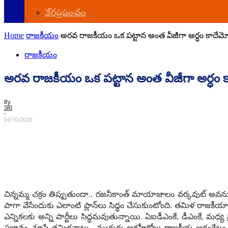
నేర‌ప్ర‌పంచం
Home
రాజ‌కీయం
అర‌వ రాజ‌కీయం ఒక ప‌ట్టాన అంత వీజీగా అర్ధం కాదేమ
రాజ‌కీయం
అర‌వ రాజ‌కీయం ఒక ప‌ట్టాన అంత వీజీగా అర్ధం
By
SRI
-
06/10/2020
చిన్న‌మ్మ చ‌క్రం తిప్పుతుందా.. ర‌జ‌నీకాంత్ మాయాజాలం వ‌ర్క‌వుట్ అవ‌న
పాగా వేసేందుకు ఎలాంటి ప్లాన్‌లు సిద్ధం చేసుకుంటోంది. త‌మిళ ‌రాజ‌కీ
ఎన్నిక‌ల‌కు అన్ని పార్టీలు సిద్ధ‌మ‌వుతున్నాయి. ఏఐడీఎంకే, డీఎంకే, మ‌ధ
ప్ర‌భావం చూపే త‌మిళ‌నాటు.. ముగ్గురు అగ్ర‌హీరోలు రాజ‌కీయ అరంగేట్రం చే