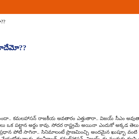
ో??
 కాదేమో??
ుందా.. క‌మ‌ల‌హాస‌న్ రాజ‌కీయ అవ‌తారం ఎత్తుతారా.. విజ‌య్ సీఎం అవుతారా..
యాలు ఒక ప‌ట్టాన అర్ధం కావు. సోద‌ర రాష్ట్రమే అయినా ఎందుకో అక్క‌డ తెల
్య ప్ర‌ధాన పోటీ సాగినా.. సినిమాలంటే ప్రాణ‌మించ్చి అంద‌మైన ఖుష్బూ వంటి
య‌బోతున్నారు. ర‌జ‌నీకాంత్‌, క‌మ‌ల్‌హాస‌న్‌, విజ‌య్ ఈ ముగ్గురు క‌ల‌సి బ‌