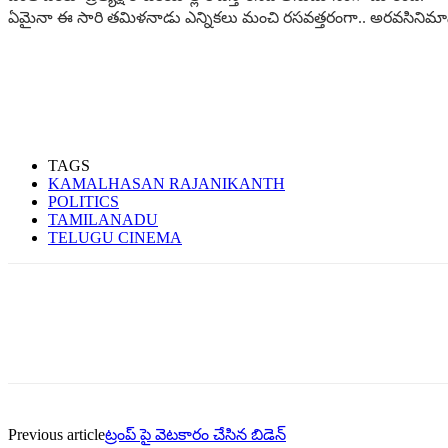
ఏమైనా ఈ సారి త‌మిళ‌నాడు ఎన్నిక‌లు మంచి ర‌స‌వ‌త్త‌రంగా.. అర‌వ‌సిని
TAGS
KAMALHASAN RAJANIKANTH
POLITICS
TAMILANADU
TELUGU CINEMA
Previous article
ట్రంప్ పై వెటకారం చేసిన బిడెన్