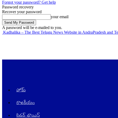
Forgot your password? Get help
Password recovery
Recover your password
your email
A password will be e-mailed to you.
Kadhalika – The Best Telugu News Website in AndraPradesh and T
హోమ్
రాజ‌కీయం
రీడర్ ఛాయిస్