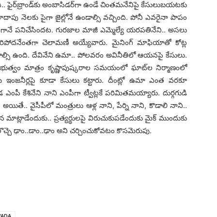
.. ఫైర్‌బ్రాండ్‌కు అంబాసిడ‌ర్‌గా ఉండే చింత‌మ‌నేనిపై కేసులుబ‌య‌ట‌కు
 దాదాపు నెల‌కు పైగా జైల్లోనే ఉండాల్సి వచ్చింది. పోనీ ఎవ‌రైనా పాపం
టిగానే ప‌నిచేసింద‌ట‌. గుర‌జాల మాజీ ఎమ్మెల్యే య‌ర‌ప‌తినేని.. అస‌లు
రిపోదనేంత‌గా చెలామ‌ణీ అయ్యేవారు. మైనింగ్ మాఫియాతో కోట్ల
టాల్సి ఉంది. దేవినేని ఉమా.. పోల‌వ‌రం అవినీతిలో ఆయ‌న‌పై కేసులు.
్ర‌భుత్వం మాత్రం కృష్ణాపుష్క‌రాల స‌మ‌యంలో ఘాట్‌ల నిర్మాణంలో
ు ఇంజ‌నీర్ల‌పై కూడా కేసులు క‌ట్టారు. దీంట్లో ఉమా ఎంత వ‌ర‌కూ
ంపీ కేశినేని నాని ఎంపీగా ట్వీట్ల‌కే ప‌రిమిత‌మ‌య్యారు. దుర్గ‌గుడి
ి. అయితే.. వైసీపీలో మంత్రులు ఆళ్ల నాని, పేర్ని నాని, కొడాలి నాని..
 మాట్లాడేందుకు.. ప్ర‌త్య‌ర్థుల‌పై విరుచుకుప‌డేందుకు మైక్ ముందుకు
లొచ్చె ఢాం..డాం..ఢాం అని చ‌ర్చించుకోవ‌టం కొస‌మెరుపు.
WADA