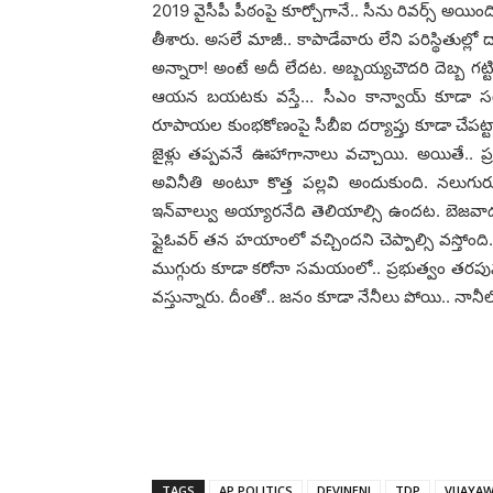
2019 వైసీపీ పీఠంపై కూర్చోగానే.. సీను రివ‌ర్స్ అయింది
తీశారు. అస‌లే మాజీ.. కాపాడేవారు లేని ప‌రిస్థితుల్లో
అన్నారా! అంటే అదీ లేద‌ట‌. అబ్బ‌య్య‌చౌద‌రి దెబ్బ గ‌ట్
ఆయ‌న బ‌య‌ట‌కు వ‌స్తే… సీఎం కాన్వాయ్ కూడా స‌
రూపాయ‌ల కుంభ‌కోణంపై సీబీఐ ద‌ర్యాప్తు కూడా చేప‌ట్
జైళ్లు త‌ప్ప‌వ‌నే ఊహాగానాలు వ‌చ్చాయి. అయితే.. ప
అవినీతి అంటూ కొత్త ప‌ల్ల‌వి అందుకుంది. న‌లుగుర
ఇన్‌వాల్వు అయ్యార‌నేది తెలియాల్సి ఉంద‌ట‌. బెజ‌వాడ ఎ
ఫ్లైఓవ‌ర్ త‌న హ‌యాంలో వ‌చ్చింద‌ని చెప్పాల్సి వ‌స్తోంద
ముగ్గురు కూడా క‌రోనా స‌మ‌యంలో.. ప్ర‌భుత్వం త‌ర‌పున
వ‌స్తున్నారు. దీంతో.. జ‌నం కూడా నేనీలు పోయి.. నానీ
TAGS
AP POLITICS
DEVINENI
TDP
VIJAYA