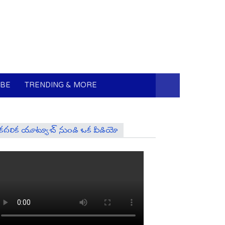
UBE
TRENDING & MORE
కదలిక యూట్యూబ్ నుండి ఒక వీడియో