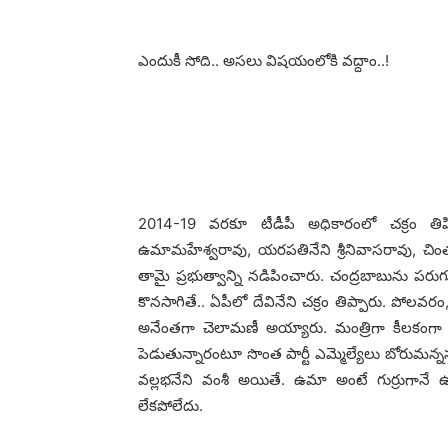
ఎందుకీ సోది.. అస‌లు విష‌యంలోకి వ‌ద్దాం..!
2014-19 వ‌ర‌కూ టీడీపీ అధికారంలో చ‌క్రం తిప్పి
ఉమామహేశ్వ‌రావు, య‌ర‌ప‌తినేని శ్రీనివాస‌రావు, చింత
తామై ప్ర‌భుత్వాన్ని న‌డిపించారు. చంద్ర‌బాబును ప‌ర
కొన‌సాగితే.. ఏపీలో దేవినేని చ‌క్రం తిప్పారు. పోల‌వ‌
అనేంత‌గా చెలామణీ అయ్యారు. మంత్రిగా కీల‌కంగా వ్
పెడుతున్నారంటూ సొంత పార్టీ ఎమ్మెల్యేలు బోరుమన్నస
వ‌ల్ల‌భ‌నేని వంశీ అయితే. ఉమా అంటే గుర్రుగానే 
లేక‌పోలేదు.