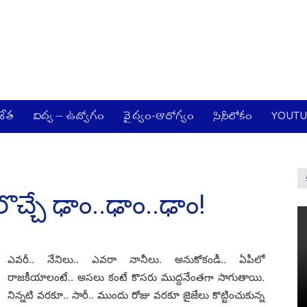
జేత
విద్య – ఉద్యోగం
వైద్యం-ఆరోగ్యం
సినీలోకం
YOUT
ొచ్చే ఢాం..ఢాం..ఢాం!
ఎవరీ.. నేనిలు.. ఎవ‌రా నానీలు. అనుకోకండీ.. ఏపీలో
రాజ‌కీయాలంటే.. అస‌లు కంటే కొస‌రు ముద్ద‌నేంత‌గా సాగుతాయి.
నిన్న‌టి వ‌ర‌కూ.. సారీ.. ముందు రోజు వ‌ర‌కూ జైజేలు కొట్టించుకున్న