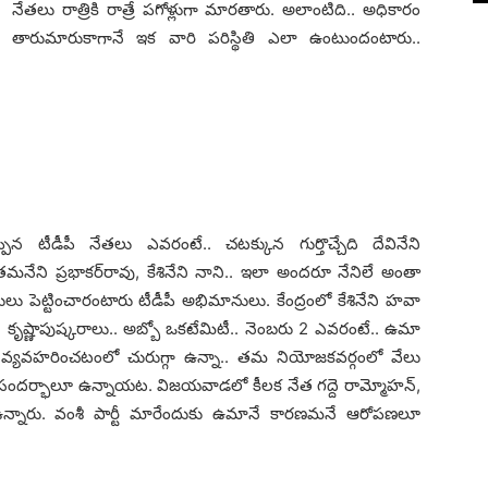
నేత‌లు రాత్రికి రాత్రే ప‌గోళ్లుగా మార‌తారు. అలాంటిది.. అధికారం
తారుమారుకాగానే ఇక వారి ప‌రిస్థితి ఎలా ఉంటుందంటారు..
న టీడీపీ నేత‌లు ఎవ‌రంటే.. చ‌ట‌క్కున గుర్తొచ్చేది దేవినేని
‌మ‌నేని ప్ర‌భాక‌ర్‌రావు, కేశినేని నాని.. ఇలా అంద‌రూ నేనిలే అంతా
ుగులు పెట్టించారంటారు టీడీపీ అభిమానులు. కేంద్రంలో కేశినేని హ‌వా
రం, కృష్ణాపుష్క‌రాలు.. అబ్బో ఒక‌టేమిటీ.. నెంబ‌రు 2 ఎవ‌రంటే.. ఉమా
య‌వ‌హ‌రించ‌టంలో చురుగ్గా ఉన్నా.. త‌మ నియోజ‌క‌వ‌ర్గంలో వేలు
ంద‌ర్భాలూ ఉన్నాయ‌ట‌. విజ‌య‌వాడ‌లో కీల‌క నేత గ‌ద్దె రామ్మోహ‌న్,
ఉన్నారు. వంశీ పార్టీ మారేందుకు ఉమానే కార‌ణ‌మ‌నే ఆరోప‌ణ‌లూ