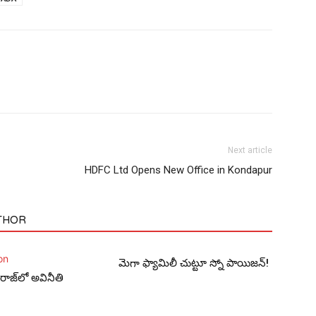
Next article
HDFC Ltd Opens New Office in Kondapur
THOR
మెగా ఫ్యామిలీ చుట్టూ స్నో పాయిజ‌న్‌!
ాజ్‌లో అవినీతి