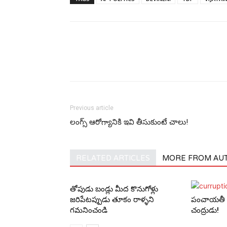
Previous article
లంగ్స్ ఆరోగ్యానికి ఇవి తీసుకుంటే చాలు!
RELATED ARTICLES
MORE FROM AU
తోపుడు బండ్లు మీద కొనుగోళ్లు
జరిపేటప్పుడు తూకం రాళ్ళని
పంచాయ‌తీ ర
గమనించండి
చంద్రుడు!