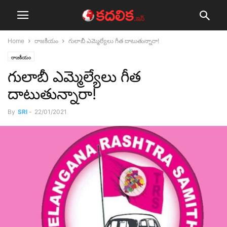
Home
రాజ‌కీయం
గులాబీ ఎమ్మెల్యేలు గీత దాటుతున్నారా!
రాజ‌కీయం
గులాబీ ఎమ్మెల్యేలు గీత
దాటుతున్నారా!
By
SRI
-
22/01/2021