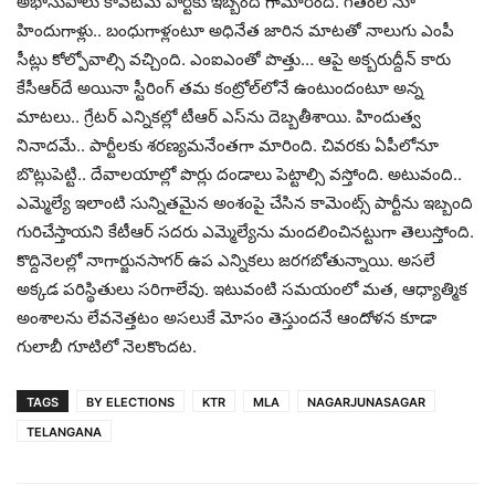
అభాసుపాలు కావ‌ట‌మే పార్టీకు ఇబ్బంది గామారింది. గ‌తంలోనూ
హిందుగాళ్లు.. బంధుగాళ్లంటూ అధినేత జారిన మాట‌తో నాలుగు ఎంపీ
సీట్లు కోల్పోవాల్సి వ‌చ్చింది. ఎంఐఎంతో పొత్తు… ఆపై అక్బ‌రుద్దీన్ కారు
కేసీఆర్‌దే అయినా స్టీరింగ్ త‌మ కంట్రోల్‌లోనే ఉంటుందంటూ అన్న
మాట‌లు.. గ్రేట‌ర్ ఎన్నిక‌ల్లో టీఆర్ ఎస్‌ను దెబ్బ‌తీశాయి. హిందుత్వ
నినాద‌మే.. పార్టీల‌కు శ‌ర‌ణ్య‌మ‌నేంత‌గా మారింది. చివ‌ర‌కు ఏపీలోనూ
బొట్లుపెట్టి.. దేవాల‌యాల్లో పొర్లు దండాలు పెట్టాల్సి వ‌స్తోంది. అటువంది..
ఎమ్మెల్యే ఇలాంటి సున్నిత‌మైన అంశంపై చేసిన కామెంట్స్ పార్టీను ఇబ్బంది
గురిచేస్తాయ‌ని కేటీఆర్ స‌ద‌రు ఎమ్మెల్యేను మంద‌లించిన‌ట్టుగా తెలుస్తోంది.
కొద్దినెల‌ల్లో నాగార్జున‌సాగ‌ర్ ఉప ఎన్నిక‌లు జ‌ర‌గ‌బోతున్నాయి. అస‌లే
అక్క‌డ ప‌రిస్థితులు స‌రిగాలేవు. ఇటువంటి స‌మ‌యంలో మ‌త‌, ఆధ్యాత్మిక
అంశాల‌ను లేవ‌నెత్త‌టం అస‌లుకే మోసం తెస్తుంద‌నే ఆందోళ‌న కూడా
గులాబీ గూటిలో నెల‌కొంద‌ట‌.
TAGS
BY ELECTIONS
KTR
MLA
NAGARJUNASAGAR
TELANGANA