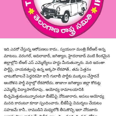
ఇది ఎవ‌రో చేస్తున్న ఆరోప‌ణ‌లు కాదు.. స్వ‌యంగా మంత్రి కేటీఆర్ అన్న
మాట‌లు. వ‌రంగ‌ల్‌, అదిలాబాద్‌, జ‌గిత్యాల‌, హైద‌రాబాద్ వంటి కీల‌క‌మైన
జిల్లాల్లోని టీఆర్ ఎస్ ఎమ్మెల్యేలు హ‌ద్దు మీరుతున్నారు. మ‌రి ఇదంతా
పార్టీపై, నాయ‌క‌త్వంపై ఉన్న అక్క‌సా లేక‌పోతే.. త‌మ పెత్త‌నం
చాటుకోవాల‌నే పెద్ద‌రిక‌మో కానీ గులాబీ పార్టీకు ముక్క‌లు చేస్తార‌నే
ఆందోళ‌న పార్టీ వ‌ర్గాల్లో లేక‌పోలేదు. తాజాగా జ‌గిత్యాల జిల్లా కోరుట్ల
ఎమ్మెల్యే విద్యాసాగ‌ర్‌రావు.. ఆయోధ్య రామాల‌యానికి
బిచ్చ‌మెత్తుకుంటున్నారంటూ బీజేపీపై నోరుజారారు. అస‌లు అయోధ్య
మ‌న‌ది కాదంటూ కూడా స్పందించారు. బీజేపీపై విమ‌ర్శ‌లు చేయ‌టం
స‌హ‌జ‌మే కానీ.. రాముడిని మ‌ధ్య‌లోకి తీసుకొచ్చి ఇలా నోరుజారు