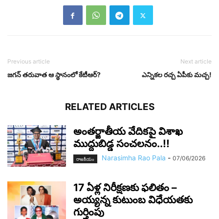
Previous article
Next article
జ‌గ‌న్ త‌రువాత ఆ స్థానంలో కేటీఆర్‌?
ఎన్నిక‌ల ర‌చ్చ ఏపీకు మ‌చ్చ‌!
RELATED ARTICLES
అంతర్జాతీయ వేదికపై విశాఖ
ముద్దుబిడ్డ సంచలనం..!!
Narasimha Rao Pala
-
07/06/2026
రాజ‌కీయం
17 ఏళ్ల నిరీక్షణకు ఫలితం –
అయ్యన్న కుటుంబ విధేయతకు
గుర్తింపు