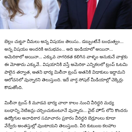
బెల్లం చుట్టూ చీమలు అన్న విషయం తెలుసు.. డబ్బుంటేనే బంధుత్వం…
అన్న విషయం అందరికి అనుభవం… అది ఇండియాలో అయినా…
అమెరికాలో అయినా… ఎక్కువ నాగరికత కలిగిన వాళ్ళం అనుకునే వాళ్లకు
ఈ మోతాదు ఎక్కువే.. విషయానికి వస్తే అమెరికా ఎన్నికలలో ట్రంప్ ఓటమి
పాలైన తర్వాత, అతని భార్య మిలీనా ట్రంప్ అతనికి విడాకులు ఇద్దామని
ఆలోచనలో వున్నారని తెలుస్తుంది. ఇదే వార్త సోషల్ మీడియాల్లో చెక్కెర్లు
కొడుతోంది.
మిలీనా ట్రంప్ కి మూడవ భార్య చాలా కాలం నుంచి వీరిద్దరి మధ్య
బంధాన్ని నెటిజన్లు చర్చించుకుంటూనే వున్నారు… వైట్ హౌస్ లోని కొందరు
ఉద్యోగుల అనాధికార సమాచారం ప్రకారం వీరిద్దరి బెడ్రూంలు కూడా
వేర్వేరు అంతస్తుల్లో వుంటాయని తెలుస్తుంది. వీరి కుటుంబ కలహాల