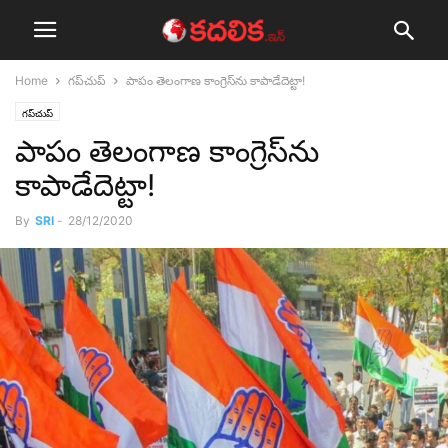
Home
గ‌ప్‌చుప్
పాపం తెలంగాణ కాంగ్రెస్‌ను కాపాడేదెట్టా!
గ‌ప్‌చుప్
పాపం తెలంగాణ కాంగ్రెస్‌ను
కాపాడేదెట్టా!
By
SRI
-
28/12/2020