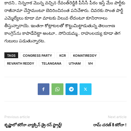
కాద‌ని.. నిన్న‌గాక మొన్న వ‌చ్చిన రేవంత్‌రెడ్డికి పీసీసీ పీఠం ఇస్తే మేం పార్టీకు
రాజీనామా చేస్తామంటూ బెదిరించినంత ప‌నిచేశారు. చివ‌ర‌కు సొంత పార్టీ
ఎమ్మెల్యేలు కూడా మా మాట‌కు విలువ లేదంటూ కూనిరాగాలు
తీస్తున్నారాయె. ఇంత‌గా కోట్లాట‌ల‌తో కొట్టుమిట్టాడుతున్న తెలంగాణ
కాంగ్రెస్‌ను కాపాడేదెట్టా అంటూ.. సోనియ‌మ్మ‌.. రాహుల‌య్య కూడా తెగ
గుబులు ప‌డుతున్నార‌ట‌.
TAGS
CONGRESS PARTY
KCR
KOMATIREDDY
REVANTH REDDY
TELANGANA
UTHAM
VH
Previous article
Next article
కృష్ణాలో క‌రోనా వ్యాక్సిన్ డ్రై ర‌న్ స్ట్రార్ట్‌!
రామ్ చరణ్ కి కరోనా !