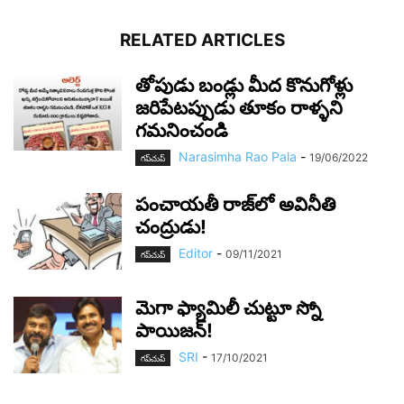
RELATED ARTICLES
తోపుడు బండ్లు మీద కొనుగోళ్లు
జరిపేటప్పుడు తూకం రాళ్ళని
గమనించండి
Narasimha Rao Pala
-
19/06/2022
గ‌ప్‌చుప్
పంచాయ‌తీ రాజ్‌లో అవినీతి
చంద్రుడు!
Editor
-
09/11/2021
గ‌ప్‌చుప్
మెగా ఫ్యామిలీ చుట్టూ స్నో
పాయిజ‌న్‌!
SRI
-
17/10/2021
గ‌ప్‌చుప్