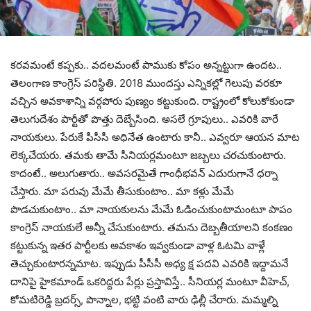
క‌ర‌వ‌మంటే క‌ప్ప‌కు.. వ‌ద‌ల‌మంటే పాముకు కోపం అన్న‌ట్టుగా ఉంద‌ట‌..
తెలంగాణ కాంగ్రెస్ ప‌రిస్థితి. 2018 ముంద‌స్తు ఎన్నిక‌ల్లో గెలుపు వ‌ర‌కూ
వ‌చ్చిన అవ‌కాశాన్ని వ‌ర్గ‌పోరు పుణ్యం క‌ట్టుకుంది. రాష్ట్రంలో కోలుకోకుండా
తెలుగుదేశం పార్టీతో పొత్తు దెబ్బేసింది. అస‌లే గ్రూపులు.. ఎవ‌రికి వారే
నాయ‌కులు. పేరుకే పీసీసీ అధినేత ఉంటారు కానీ.. ఎవ్వ‌రూ ఆయ‌న మాట
లెక్క‌చేయ‌రు. త‌మ‌కు తామే సీనియ‌ర్ల‌మంటూ జ‌బ్బ‌లు చ‌ర‌చుకుంటారు.
కాదంటే.. అలుగుతారు.. అవ‌స‌ర‌మైతే గాంధీభ‌వ‌న్ ఎదురుగానే ధ‌ర్నా
చేస్తారు. మా ప‌రువు మేమే తీసుకుంటాం.. మా క‌ళ్లు మేమే
పొడ‌చుకుంటాం.. మా నాయ‌కుల‌ను మేమే ఓడించుకుంటామంటూ పాపం
కాంగ్రెస్ నాయ‌కులే అన్నీ చేసుకుంటారు. త‌మ‌ను దెబ్బ‌తీయాల‌ని కంక‌ణం
క‌ట్టుకున్న ఇత‌ర పార్టీల‌కు అవ‌కాశం ఇవ్వ‌కుండా వాళ్ల ఓట‌మి వాళ్లే
తెచ్చుకుంటార‌న్న‌మాట‌. ఇప్పుడు పీసీసీ అధ్య క్ష ప‌ద‌వి ఎవ‌రికి ఇద్దామ‌నే
దానిపై హైక‌మాండ్ ఒక‌రిద్ద‌రు పేర్లు ప్ర‌స్తావిస్తే.. సీనియ‌ర్ల మంటూ వీహెచ్‌,
కోమ‌టిరెడ్డి బ్ర‌ద‌ర్స్‌, పొన్నాల‌, భ‌ట్టి వంటి వారు ఢిల్లీ చేరారు. మ‌మ్మ‌ల్ని