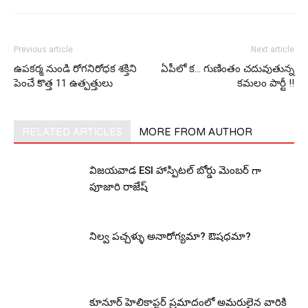
Previous article
Next article
ఉపకర్మ నుండి రోగనిరోధక శక్తిని
ఏపీలో క‌… గుణింతం చ‌దువుతున్న
పెంచే కొత్త 11 ఉత్పత్తులు
క‌మ‌లం పార్టీ !!
RELATED ARTICLES
MORE FROM AUTHOR
విజయవాడ ESI హాస్పిటల్ బోర్డు మెంబర్ గా
పూజారి రాజేష్
నిల్వ పచ్చళ్ళు అనారోగ్యమా? ఔషధమా?
కూనూర్ హెలికాప్టర్ ప్రమాదంలో అమరులైన వారికి