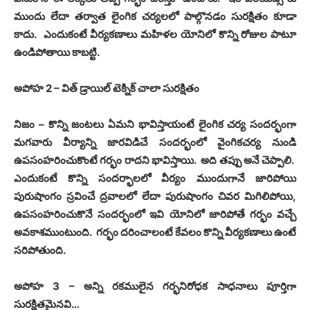
ముందు లేదా తర్వాత లైంగిక చర్యలలో పాల్గొనడం సురక్షితం కూడా
కాదు
.
ఎందుకంటే వీర్యకణాలు మహిళల యోనిలో కొన్ని రోజుల పాటూ
ఉండిపోతాయి కాబట్టి
.
అపోహ
2 –
విత్ డ్రాయిల్ టెక్నిక్ చాలా సురక్షితం
నిజం
–
కొన్ని జంటలు ఏమని భావిస్తాయంటే లైంగిక చర్య సందర్భంగా
మగవారు వీర్యాన్ని జారవిడిచే సందర్భంలో వైంగికచర్య నుండి
ఉపసంహరించుకొంటే గర్భం రాదని భావిస్తాయి
.
అది తప్పు అనే చెప్పాలి
.
ఎందుకంటే కొన్ని సందర్భాలలో వీర్యం ముందుగానే జారిపోయి
పురుషాంగం స్రవించే ద్రవాలలో లేదా పురుషాంగం చివర మిగిలిపోయి
,
ఉపసంహరించుకొనే సందర్భంలో ఇవి యోనిలో జారిపోతే గర్భం వచ్చే
అవకాశముంటుంది
.
గర్భం దరించాలంటే కేవలం కొన్ని వీర్యకణాలు ఉంటే
సరిపోతుంది
.
అపోహ
3 –
అన్ని రకములైన గర్భనిరోధక సాధనాలు పూర్తిగా
సురక్షితమైనవి
…