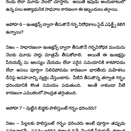
రెండు లేదా మూడు నెలలో చూస్తారు
.
అయితే ఇపుడు అందుబాటులో
ఉన్న పలు అత్యాధునిక సాధనాల కారణంగా ఈ ఇబ్బందులు తగ్గాయి
.
అపోహ
6 –
ఇంజక్షన్స్ ద్వారా తీసుకొనే గర్భ నిరోధకాలు సైడ్ ఎఫెక్ట్స్ కలిగి
ఉన్నాయి
?
నిజం
–
సాధారణంగా ఇంజక్షన్స్ ద్వారా తీసుకొనే గర్భనిరోధక మందును
నెలకు మూడు సార్లు మాత్రమే తీసుకోవాలి
.
అయితే ఈ ఇంజక్షన్లు
పీరియడ్స్ ను ఆలస్యం చేయడం లేదా సరైన సమయానికి కాకపోవడం
లేదా అసలు పూర్తిగా నిలిచిపోవడం కారణంగా భారతీయ మహిళలు
దీనిపై అసహనాన్ని వ్యక్తం చేస్తుంటారు
.
వీటిని తీసుకొన్న తర్వాత గర్భం
ధరించడానికి కొంత సమయం పడుతుంది
.
అంతే గాకుండా వీటి
కారణంగా ఎముకలలో సాంద్రత తగ్గుతుంది
.
అపోహ
7 –
పుట్టిన బిడ్డకు పాలిస్తుంటే గర్భం ధరించరు
?
నిజం
–
పిల్లలకు పాలిస్తుంటే గర్భం ధరించరు అంటే పూర్తిగా తప్పుడు
సమాచారమే
.
ప్రసవం జరిగిన తర్వాత వచ్చే మొదటి పీరియడ్స్ తర్వాత