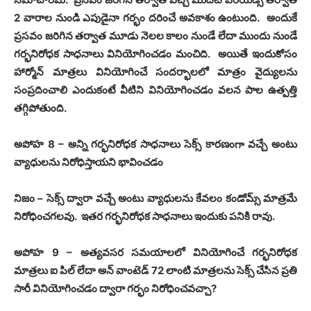
2
వారాల నుండి ఎపుడైనా గర్భం దరించే అవకాశం ఉంటుంది
.
అందుకే
ప్రసవం జరిగిన తర్వాత మూడు నెలల కాలం నుండే లేదా ముందు నుండే
గర్భనిరోధక సాధనాలు వినియోగించడం మంచిది
.
అయితే ఇందుకోసం
హార్మోన్ మాత్రలు వినియోగించే సందర్భాలలో మాత్రం వైద్యులను
సంప్రదించాలి ఎందుకంటే వీటిని వినియోగించడం వలన పాల ఉత్పత్తి
తగ్గిపోతుంది
.
అపోహ
8 –
అన్ని గర్భనిరోధక సాధనాలు సెక్స్ కారణంగా వచ్చే అంటు
వ్యాధులను నిరోధిస్తాయని భావించడం
నిజం
–
సెక్స్ ద్వారా వచ్చే అంటు వ్యాధులను కేవలం కండోమ్స్ మాత్రమే
నిరోధించగలవు
.
ఇతర గర్భనిరోధక సాధనాలు ఇందుకు పనికి రావు
.
అపోహ
9 –
అత్యవసర సమయాలలో వినియోగించే గర్భనిరోధక
మాత్రలు ఐ పిల్ లేదా అన్ వాంటెడ్
72
లాంటి మాత్రలను సెక్స్ చేసిన ప్రతి
సారీ వినియోగించడం ద్వారా గర్భం నిరోధించవచ్చా
?