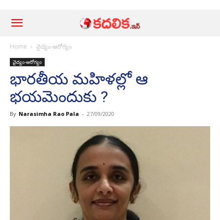
Home
వైద్యం-ఆరోగ్యం
వైద్యం-ఆరోగ్యం
భారతీయ మహిళల్లో ఆ
భయమెందుకు ?
By
Narasimha Rao Pala
-
27/09/2020