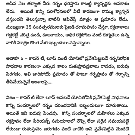
ఆపిన నెల తర్వాత వీరు గర్భం ధరిస్తారు కాబట్టి క్యాన్సర్లకు అవకాశం
లేదు
.
అయితే కొన్ని పరిశోధనలలో వీటి కారణంగా రొమ్ము క్యాన్సర్
వస్తుందని తెలుస్తున్నా వాటిని ఆపివేస్తే మాత్రం ఆ ప్రమాదం లేదు
.
ముఖ్యంగా
35
సంవత్సరములకు పైబడి దూమపానం చేస్తూ
,
రక్తనాళాలు
గడ్డకట్టే చరిత్ర ఉండి
,
ఊబకాయం
,
అధిక రక్తపోటు వంటి రుగ్మతలు ఉన్న
వారికి మాత్రం కొంత మేర ఇబ్బందులు వస్తున్నాయి
.
అపోహ
5 –
కాపర్ టీ
,
లూప్ వంటి యోనిలో ప్రవేశపెట్టబడే గర్భనిరోధక
సాధనాల కారణంగా ఎక్కువ కాలం రుతుస్రావద్రవాలు రావడం
,
బరువు
పెరగడం
,
అవి జారిపోయే ప్రమాదం తో పాటూ గర్భస్రావం తో గర్భాన్ని
తీసివేయచ్చనే అంశాలపై
….
నిజం
–
కాపర్ టి లేదా లూప్ అనబడే యోనిలోనికి ప్రవేశ పెట్టే సాధనాలు
కొన్ని సందర్భాలలో గర్భం దరించడానికి ఇబ్బందులుగా మారుతాయి
.
అయితే ఇవి బరువు పెంచవు
.
కొన్ని సందర్భాలలో మహిళలు ఎక్కువ
రక్తస్రావం లేదా పీరియడ్స్ సమయాలలో నొప్పి లేదా సరైన సమయపట్టి
లేకుండా రుతుస్రావం జరుగడం వంటి వాటికి అవి ప్రవేశపెట్టిన మొదటి