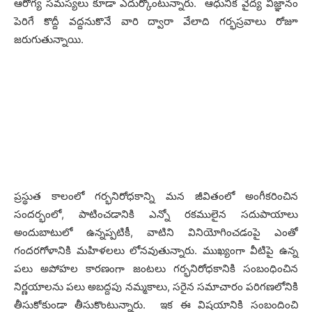
ఆరోగ్య సమస్యలు కూడా ఎదుర్కొంటున్నారు. ఆధునిక వైద్య విజ్ఞానం
పెరిగే కొద్దీ వద్దనుకొనే వారి ద్వారా వేలాది గర్భస్రవాలు రోజూ
జరుగుతున్నాయి.
ప్రస్థుత కాలంలో గర్భనిరోధకాన్ని మన జీవితంలో అంగీకరించిన
సందర్భంలో, పాటించడానికి ఎన్నో రకములైన సదుపాయాలు
అందుబాటులో ఉన్నప్పటికీ, వాటిని వినియోగించడంపై ఎంతో
గందరగోళానికి మహిళలలు లోనవుతున్నారు. ముఖ్యంగా వీటిపై ఉన్న
పలు అపోహల కారణంగా జంటలు గర్భనిరోధకానికి సంబంధించిన
నిర్ణయాలను పలు అబద్దపు నమ్మకాలు, సరైన సమాచారం పరిగణలోనికి
తీసుకోకుండా తీసుకొంటున్నారు. ఇక ఈ విషయానికి సంబందించి