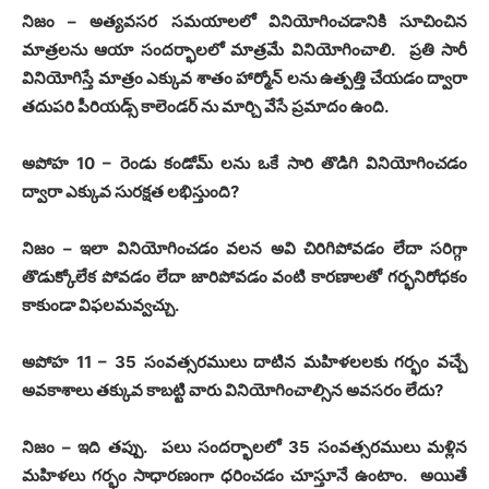
నిజం
–
అత్యవసర సమయాలలో వినియోగించడానికి సూచించిన
మాత్రలను ఆయా సందర్భాలలో మాత్రమే వినియోగించాలి
.
ప్రతి సారీ
వినియోగిస్తే మాత్రం ఎక్కువ శాతం హార్మోన్ లను ఉత్పత్తి చేయడం ద్వారా
తదుపరి పీరియడ్స్ కాలెండర్ ను మార్చి వేసే ప్రమాదం ఉంది
.
అపోహ
10 –
రెండు కండోమ్ లను ఒకే సారి తొడిగి వినియోగించడం
ద్వారా ఎక్కువ సురక్షత లభిస్తుంది
?
నిజం
–
ఇలా వినియోగించడం వలన అవి చిరిగిపోవడం లేదా సరిగ్గా
తొడుక్కోలేక పోవడం లేదా జారిపోవడం వంటి కారణాలతో గర్భనిరోధకం
కాకుండా విఫలమవ్వచ్చు
.
అపోహ
11 – 35
సంవత్సరములు దాటిన మహిళలలకు గర్భం వచ్చే
అవకాశాలు తక్కువ కాబట్టి వారు వినియోగించాల్సిన అవసరం లేదు
?
నిజం
–
ఇది తప్పు
.
పలు సందర్భాలలో
35
సంవత్సరములు మళ్లిన
మహిళలు గర్భం సాధారణంగా ధరించడం చూస్తూనే ఉంటాం
.
అయితే