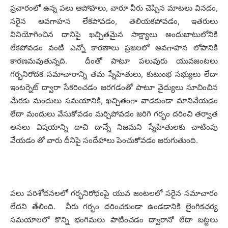
ప్రచారంలో ఉన్న పలు ఆపోహలు, వారూ వీరు చెప్పిన మాటలు వినడం,
సరైన అవగాహన లేకపోవడం, తెలియకపోవడం, ఇతరులు
వినియోగించిన దానిపై ఖచ్చితమైన సాక్ష్యాలు అందుబాటులోనికి
లేకపోవడం వంటి ఎన్నో కారణాలు ప్రజలలో అవగాహన లోపానికి
కారణమవుతున్నది. దీంతో పాటూ పలువురు యువజంటలు
గర్భనిరోదక సమాచారాన్ని తమ స్నేహితులు, కుటుంభ సభ్యులు లేదా
ఇంటర్నెట్ ద్వారా సేకరించడం జరగడంతో పాటూ వైద్యులు సూచించిన
మేరకు మందులు సమయానికి, ఖచ్చితంగా వాడకుండా మానివేయడం
లేదా మందులు వేసుకోవడం మర్చిపోవడం జరిగి గర్భం దరించి తర్వాత
అసలు విషయాన్ని దాచి దాన్నే నిజమని స్నేహితులకు చాటింపు
వేయడం తో వారు దీనిపై సందేహాలు పెంచుకోవడం జరుగుతుంది.
పలు పరిశోదనలలో గర్భనిరోధంపై యువ జంటలలో సరైన సమాచారం
లేదని తేలింది. వీరు గర్భం దరించకుండా ఉండడానికి లైంగికచర్య
సమయాలలో కొన్ని భంగిమలు పాటించడం ద్వారానో లేదా బట్టలు