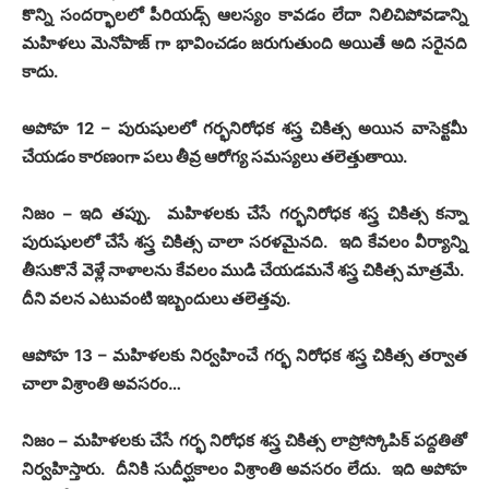
కొన్ని సందర్భాలలో పీరియడ్స్ ఆలస్యం కావడం లేదా నిలిచిపోవడాన్ని
మహిళలు మెనోపాజ్ గా భావించడం జరుగుతుంది అయితే అది సరైనది
కాదు
.
అపోహ
12 –
పురుషులలో గర్భనిరోధక శస్త్ర చికిత్స అయిన వాసెక్టమీ
చేయడం కారణంగా పలు తీవ్ర ఆరోగ్య సమస్యలు తలెత్తుతాయి
.
నిజం
–
ఇది తప్పు
.
మహిళలకు చేసే గర్భనిరోధక శస్త్ర చికిత్స కన్నా
పురుషులలో చేసే శస్త్ర చికిత్స చాలా సరళమైనది
.
ఇది కేవలం వీర్యాన్ని
తీసుకొనే వెళ్లే నాళాలను కేవలం ముడి చేయడమనే శస్త్ర చికిత్స మాత్రమే
.
దీని వలన ఎటువంటి ఇబ్బందులు తలెత్తవు
.
ఆపోహ
13 –
మహిళలకు నిర్వహించే గర్భ నిరోధక శస్త్ర చికిత్స తర్వాత
చాలా విశ్రాంతి అవసరం
…
నిజం
–
మహిళలకు చేసే గర్భ నిరోధక శస్త్ర చికిత్స లాప్రోస్కోపిక్ పద్దతితో
నిర్వహిస్తారు
.
దీనికి సుదీర్ఘకాలం విశ్రాంతి అవసరం లేదు
.
ఇది అపోహ