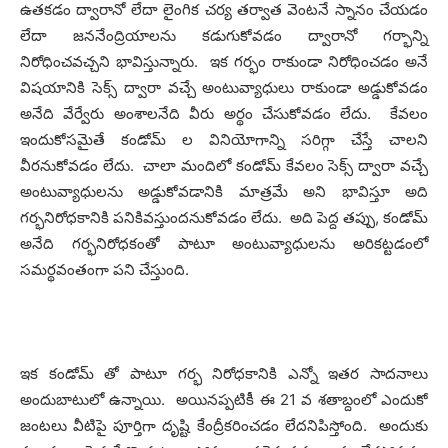
ఉతకడం ద్వారానో లేదా లైంగిక చర్య తర్వాత వెంటనే స్నానం చేయడం
లేదా జననేంద్రియాలను కడుగుకోవడం ద్వారానో గర్భాన్ని
నిరోధించవచ్చని భావిస్తున్నారు. ఇక గర్భం రాకుండా నిరోధించడం అనే
విషయానికి సెక్స్ ద్వారా వచ్చే అంటువ్యాధులు రాకుండా అడ్డుకోవడం
అనేది వేర్వేరు అంశాలనేది వీరు అర్థం చేసుకోవడం లేదు. కేవలం
ఇందుకోసమైతే కండోమ్ ల వినియోగాన్ని సరిగ్గా చేస్తే చాలని
వీరనుకోవడం లేదు. చాలా మందిలో కండోమ్ కేవలం సెక్స్ ద్వారా వచ్చే
అంటువ్యాధులను అడ్డుకోవడానికి మాత్రమే అని భావిస్తూ అది
గర్భనిరోధకానికి పనికివస్తుందనుకోవడం లేదు. అది పెద్ద తప్పు, కండోమ్
అనేది గర్భనిరోధకంతో పాటూ అంటువ్యాధులను అరికట్టడంలో
సమర్థవంతంగా పని చేస్తుంది.
ఇక కండోమ్ తో పాటూ గర్భ నిరోధకానికి ఎన్నో ఇతర సాదనాలు
అందుబాటులో ఉన్నాయి. అయినప్పటికీ ఈ 21 వ శతాబ్దంలో ఎందుకో
జంటలు వీటిపై పూర్తిగా దృష్టి కేంద్రీకరించడం లేదనిపిస్తోంది. అందుకు