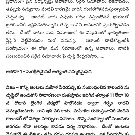
ప్రధానంగా పైన పేర్కొన్నట్లు అపోహలు, సరైన సమాచారం లేకపోవడం,
తప్పుడు నమ్మకాలు వంటివి కారణమై వారిని గందరగోళపరుస్తున్నాయనే
చెప్పవచ్చు. అందుకే వారు ఎపుడు గర్భం వస్తుందోననే భయంతో
బ్రతకడానికి ఇష్టపడుతున్నారు తప్ప దానిని ఆపడానికి ప్రయత్నించడం
లేదు. దీంతో పాటూ మన సమాజంలో ఈ విషయంలో భాద్యతంతా
స్త్రీపైనె నెట్టివేయడం మరో సమస్య. ఇలాంటి వాటికన్నింటికి
పరిష్కారంగా ఈ రోజు మన సమాజంలో ఉన్న అపోహలు, వాటికి
సంబంధించిన సరైన సమాచారం పై దృష్టి కేంద్రీకరిస్తాం……
అపోహ
1 –
సురక్షితమైనదే అత్యంత నమ్మకమైనది
నిజం
–
కొన్ని జంటలు మహిళ పీరియడ్స్ కు సంబంధించిన కాలండర్ ను
దృష్టిలో ఉంచుకొని సాధారణంగా రుతుస్రావం జరిగిన తర్వాత
11
లేదా
18
వ రోజున లైంగిక చర్యలో పాల్గొనడం ద్వారా గర్భం రాదని
నమ్ముతుంటారు
.
కాని ఇది సరి కాదు
.
మహిళల రుతుస్రావానికి చెందిన
కాలండర్ లో నిత్యం మార్పులు సహజం
.
కొన్ని సందర్భాలలో ముందుకు
జరగడం లేదా ఆలస్యం కావడం సర్వ సాధారణం
.
దీంతో జంటలు
వేసుకొనే ఈ లెక్కలు తప్పి గర్భం దరిస్తూ ఉంటారు
.
ఇక పీరియడ్స్ కు