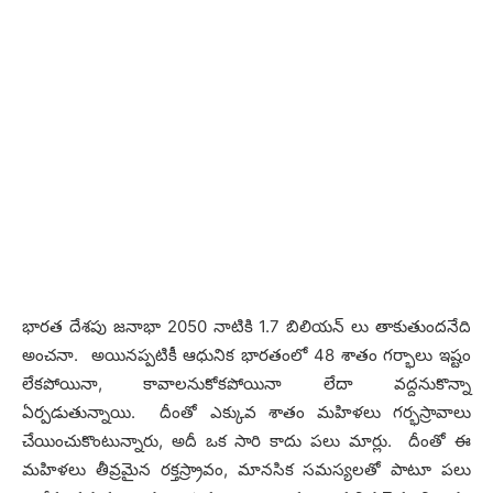
భారత దేశపు జనాభా 2050 నాటికి 1.7 బిలియన్ లు తాకుతుందనేది
అంచనా. అయినప్పటికీ ఆధునిక భారతంలో 48 శాతం గర్భాలు ఇష్టం
లేకపోయినా, కావాలనుకోకపోయినా లేదా వద్దనుకొన్నా
ఏర్పడుతున్నాయి. దీంతో ఎక్కువ శాతం మహిళలు గర్భస్రావాలు
చేయించుకొంటున్నారు, అదీ ఒక సారి కాదు పలు మార్లు. దీంతో ఈ
మహిళలు తీవ్రమైన రక్తస్ర్రావం, మానసిక సమస్యలతో పాటూ పలు