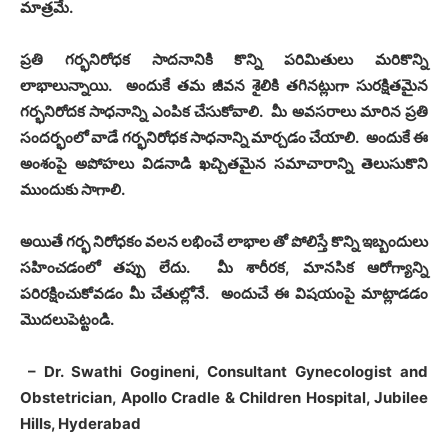
మాత్రమే
.
ప్రతి గర్భనిరోధక సాదనానికి కొన్ని పరిమితులు మరికొన్ని
లాభాలున్నాయి
.
అందుకే తమ జీవన శైలికి తగినట్లుగా సురక్షితమైన
గర్భనిరోదక సాధనాన్ని ఎంపిక చేసుకోవాలి
.
మీ అవసరాలు మారిన ప్రతి
సందర్భంలో వాడే గర్భనిరోధక సాధనాన్ని మార్చడం చేయాలి
.
అందుకే ఈ
అంశంపై అపోహలు విడనాడి ఖచ్చితమైన సమాచారాన్ని తెలుసుకొని
ముందుకు సాగాలి
.
అయితే గర్భ నిరోధకం వలన లభించే లాభాల తో పోలిస్తే కొన్ని ఇబ్బందులు
సహించడంలో తప్పు లేదు
.
మీ శారీరక
,
మానసిక ఆరోగ్యాన్ని
పరిరక్షించుకోవడం మీ చేతుల్లోనే
.
అందుచే ఈ విషయంపై మాట్లాడడం
మొదలుపెట్టండి
.
– Dr. Swathi Gogineni, Consultant Gynecologist and
Obstetrician, Apollo Cradle & Children Hospital, Jubilee
Hills, Hyderabad