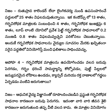
నిజం
–
రుతుస్రావ కాలెండర్ లేదా లైంగికచర్య నుండి ఉపసంహరించే
పద్దులలో
25
శాతం విఫలమవుతున్నాయి
.
ఇక కండోమ్స్ లో
13
శాతం
,
గర్భనిరోధక మాత్రలకు సంబంధించి
4
శాతం
,
గర్భనిరోధక ఇంజక్షన్లు
6
శాతం
,
లూప్ లాంటి యోనిలో ప్రవేశ పెట్టే గర్భనిరోధక సాధనాలలో
0.2
నుంజడి
0.8
శాతం విఫలమవ్వచ్చని పరిశోనలు చెబుతున్నాయి
.
అందుకే గర్భనిరోధక సాధనాలను వైద్యుల సూచనల మేరకు ఖచ్చితంగా
సరైన పద్దతిలో వినియోగిస్తే మంచి ఫలితాలు సాధించవచ్చు
.
అపోహ
4 –
గర్భనిరోధక మాత్రలను ఉపయోగించడం వలన బరువు
పెరగడం
,
గర్భం ధరించే సామర్థ్యాన్ని కోల్పోవడం
,
పుట్టే పిల్లలలో
జన్యుపరమైన లోపాలు ఉండడం
,
క్యాన్సర్ మరియు రక్త నాణాలలో గడ్డలు
ఏర్పడడం వంటివి జరుగుతాయి
?
నిజం
–
ఆధునిక వైద్య విజ్ఞానంతో రూపొందించబడిన ప్రస్థుత గర్భనిరోధక
సాధనాల కారణంగా బరువు పెరుగరు
.
ఇదంతా వారి వారి జీవన శైలి
కారణంగా జరుగుతుంది తప్ప వీటి వలన కాదు
.
ఈ మాత్రల వినియోగం