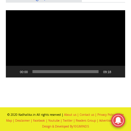
Video
Player
00:00
09:18
© 2020 Kadhalika.in All rights reserved |
About us |
Contact us |
Privacy Policy |
Site
Map |
Desclaimer |
Facebook |
Youtube |
Twitter |
Readers Group |
Advertise with us |
Design & Developed By10GMINDS