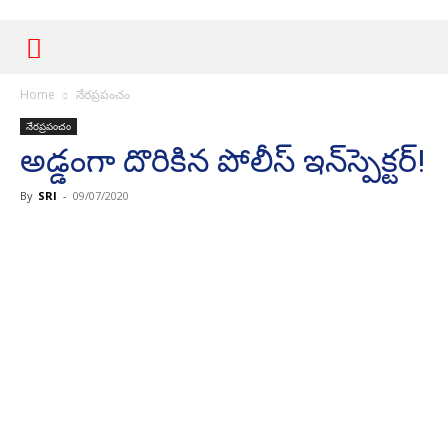
Home
నేర‌ప్ర‌పంచం
నేర‌ప్ర‌పంచం
అడ్డంగా దొరికిన పోలీస్ ఇన్‌స్పెక్ట‌ర్‌!
By
SRI
-
09/07/2020