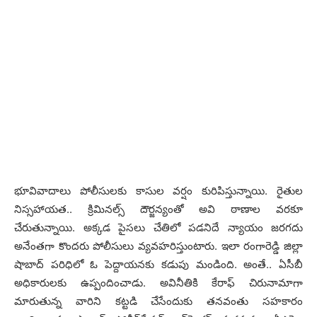
భూవివాదాలు పోలీసుల‌కు కాసుల వ‌ర్షం కురిపిస్తున్నాయి. రైతుల
నిస్స‌హాయ‌త‌.. క్రిమిన‌ల్స్ దౌర్జ‌న్యంతో అవి ఠాణాల వ‌ర‌కూ
చేరుతున్నాయి. అక్క‌డ పైస‌లు చేతిలో ప‌డ‌నిదే న్యాయం జ‌ర‌గ‌దు
అనేంత‌గా కొంద‌రు పోలీసులు వ్య‌వ‌హ‌రిస్తుంటారు. ఇలా రంగారెడ్డి జిల్లా
షాబాద్ ప‌రిధిలో ఓ పెద్దాయ‌న‌కు క‌డుపు మండింది. అంతే.. ఏసీబీ
అధికారుల‌కు ఉప్పందించాడు. అవినీతికి కేరాఫ్ చిరునామాగా
మారుతున్న వారిని క‌ట్ట‌డి చేసేందుకు త‌న‌వంతు స‌హ‌కారం