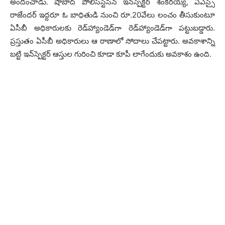
అందించాడు. షాబాద్ పోలీస్‌స్టేస‌న్ ఇన్‌స్పెక్ట‌ర్ శంక‌ర‌య్య, ఏఎస్సై
రాజేంద‌ర్ ఇద్ద‌రూ ఓ బాధితుడి నుంచి రూ.20వేలు లంచం తీసుకుంటూ
ఏసీబీ అధికారుల‌కు రెడ్‌హ్యాండెడ్‌గా రెడ్‌హ్యాండెడ్‌గా ప‌ట్టుబ‌డ్డారు.
ప్ర‌స్తుతం ఏసీబీ అధికారులు ఆ ఠాణాలో సోదాలు చేప‌ట్టారు. అవ‌కాశాన్ని
బ‌ట్టి ఇన్‌స్పెక్ట‌ర్ ఆస్తుల గురించి కూడా కూపీ లాగేందుకు అవ‌కాశం ఉంది.