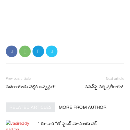
Previous article
Next article
పెద‌రాయుడు చెల్లికి అస్వ‌స్థ‌త‌!
ప‌వ‌న్‌పై వ‌ర్మ ప్ర‌తీకారం! ‌
RELATED ARTICLES
MORE FROM AUTHOR
” ఈ-నారి “తో సైబర్ మోసాలకు చెక్