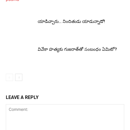
యాడిచ్చారు… నిందితుడు యాడున్నాడో!
వివేకా హ‌త్య‌కు గుజ‌రాత్‌తో సంబంధం ఏమిటో?
LEAVE A REPLY