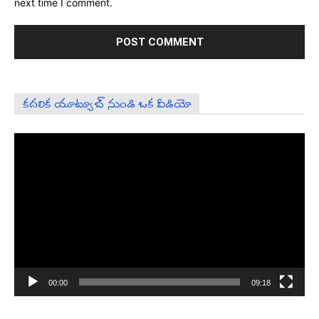
next time I comment.
కదలిక యూట్యూబ్ నుండి ఒక వీడియో
Video
Player
00:00
09:18