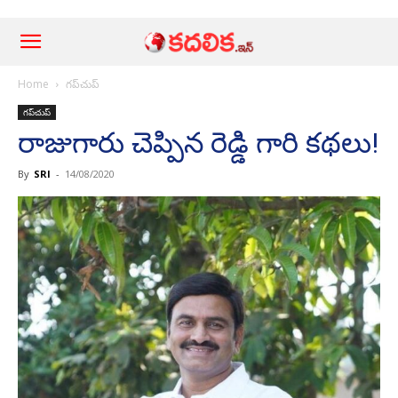
Home
గ‌ప్‌చుప్
గ‌ప్‌చుప్
రాజుగారు చెప్పిన రెడ్డి గారి క‌థ‌లు!
By
SRI
-
14/08/2020