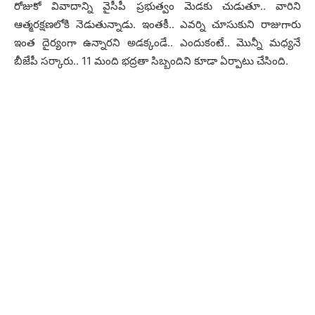
రోజుకో వివాదాన్ని వైసీపీ ప్ర‌భుత్వం మెడ‌కు చుడుతూ.. వారిని
ఆత్మ‌ర‌క్ష‌ణ‌లోకి నెడుతున్నాడు. ఇంత‌కీ.. ఎవ‌ర్ని చూసుకుని రాజుగారు
ఇంత దైర్యంగా ఉన్నార‌ని అడ‌క్కండే.. ఎందుకంటే.. మొన్నీ మ‌ధ్య‌నే
బీజేపీ స‌ర్కారు.. 11 మంది భ‌ద్ర‌తా సిబ్బందిని కూడా ఏర్పాటు చేసింది.