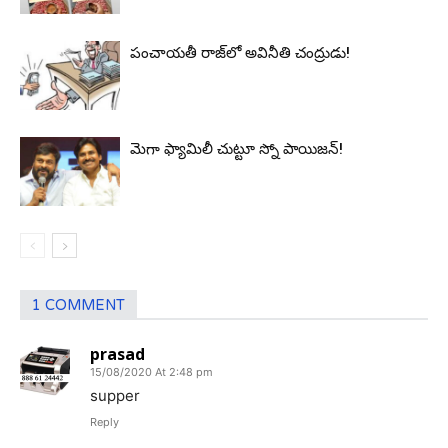
పంచాయ‌తీ రాజ్‌లో అవినీతి చంద్రుడు!
మెగా ఫ్యామిలీ చుట్టూ స్నో పాయిజ‌న్‌!
1 COMMENT
prasad
15/08/2020 At 2:48 pm
supper
Reply