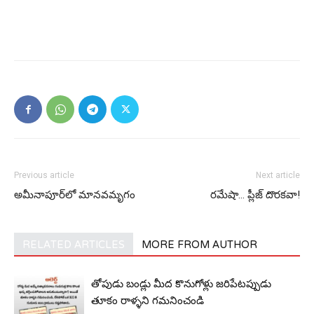
Previous article
Next article
అమీనాపూర్‌లో మాన‌వ‌మృగం
ర‌మేషా… ప్లీజ్ దొర‌క‌వా!
RELATED ARTICLES
MORE FROM AUTHOR
తోపుడు బండ్లు మీద కొనుగోళ్లు జరిపేటప్పుడు
తూకం రాళ్ళని గమనించండి