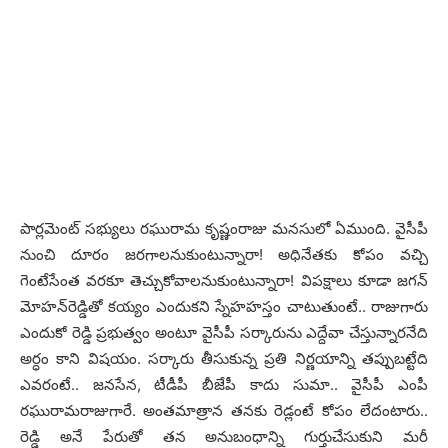
పార్ల‌మెంట్ స‌భ్యులు ర‌ఘురామ కృష్ణంరాజు మ‌న‌సులో ఏముంది. వైసీపీ
నుంచి దూరం జ‌ర‌గాల‌నుకుంటున్నారా! అధినేత‌కు కోపం వ‌చ్చి
గెంటేసేంత వ‌ర‌కూ తెచ్చుకోవాల‌నుకుంటున్నారా! విప‌క్షాలు కూడా జ‌గ‌న్
మోహ‌న్‌రెడ్డితో క‌య్యం ఎందుకని స్నేహ‌హ‌స్తం చాటుతుంటే.. రాజుగారు
ఎందుకో రెడ్డి ప్ర‌భుత్వం అంటూ వైసీపీ స‌ర్కారును ఎద్దేవా చేస్తున్నార‌నేది
అర్ధం కాని విష‌యం. స‌ర్కారు తీసుకున్న ప్ర‌తి నిర్ణ‌యాన్ని త‌ప్పుబ‌ట్టేది
ఎవ‌రంటే.. జ‌న‌సేన, టీడీపీ బీజేపీ కాదు సుమా.. వైసీపీ ఎంపీ
ర‌ఘురామ‌రాజుగారే. అంత‌మాత్రాన త‌న‌కు రెడ్లంటే కోపం లేదంటారు..
రెడ్డి అనే పేరుతో త‌న అనుబంధాన్ని గుర్తుచేసుకుని మ‌రీ