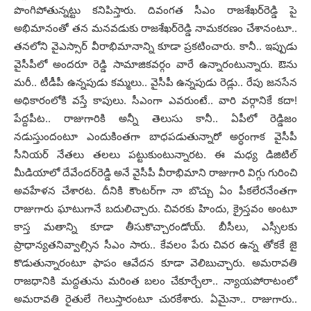
పొంగిపోతున్న‌ట్టు క‌నిపిస్తారు. దివంగ‌త సీఎం రాజశేఖ‌ర్‌రెడ్డి పై
అభిమానంతో త‌న మ‌న‌వ‌డుకు రాజ‌శేఖ‌ర్‌రెడ్డి నామ‌క‌ర‌ణం చేశానంటూ..
త‌న‌లోని వైఎస్సార్ వీరాభిమానాన్ని కూడా ప్ర‌క‌టించారు. కానీ.. ఇప్పుడు
వైసీపీలో అంద‌రూ రెడ్డి సామాజిక‌వ‌ర్గం వారే ఉన్నారంటున్నారు. ఔను
మ‌రీ.. టీడీపీ ఉన్న‌పుడు క‌మ్మ‌లు.. వైసీపీ ఉన్న‌పుడు రెడ్లు.. రేపు జ‌న‌సేన
అధికారంలోకి వ‌స్తే కాపులు. సీఎంగా ఎవ‌రుంటే.. వారి వ‌ర్గానికే క‌దా!
పేద్ద‌పీట‌.. రాజుగారికి అన్నీ తెలుసు కానీ.. ఏపీలో రెడ్డిజం
న‌డుస్తుందంటూ ఎందుకింత‌గా బాధ‌ప‌డుతున్నారో అర్ధంగాక వైసీపీ
సీనియ‌ర్ నేత‌లు త‌ల‌లు ప‌ట్టుకుంటున్నారట‌. ఈ మ‌ధ్య డిజిటిల్
మీడియాలో దేవేంద‌ర్‌రెడ్డి అనే వైసీపీ వీరాభిమాని రాజుగారి విగ్గు గురించి
అవ‌హేళ‌న చేశార‌ట‌. దీనికి కౌంట‌ర్‌గా నా బొచ్చు ఏం పీక‌లేర‌నేంత‌గా
రాజుగారు ఘాటుగానే బ‌దులిచ్చారు. చివ‌ర‌కు హిందు, క్రైస్త‌వం అంటూ
కాస్త మ‌తాన్ని కూడా తీసుకొచ్చారండోయ్‌. బీసీలు, ఎస్సీల‌కు
ప్రాధాన్య‌త‌నివ్వాల్సిన సీఎం సారు.. కేవ‌లం పేరు చివ‌ర ఉన్న తోక‌కే జై
కొడుతున్నారంటూ ఫాపం ఆవేదన కూడా వెలిబుచ్చారు. అమ‌రావ‌తి
రాజ‌ధానికి మ‌ద్ద‌తును మ‌రింత బ‌లం చేకూర్చేలా.. న్యాయ‌పోరాటంలో
అమ‌రావ‌తి రైతులే గెలుస్తారంటూ చుర‌కేశారు. ఏమైనా.. రాజుగారు..