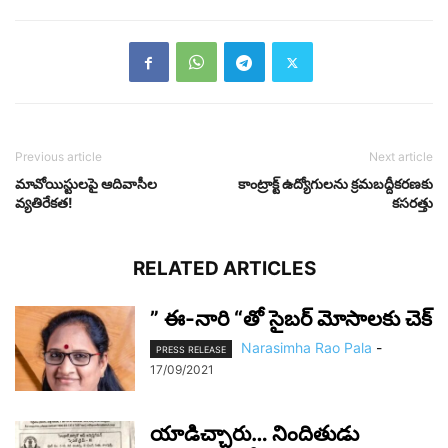
Previous article
Next article
మావోయిస్టుల‌పై ఆదివాసీల
కాంట్రాక్ట్ ఉద్యోగులను క్రమబద్దీకరణకు
వ్య‌తిరేక‌త!
కసరత్తు
RELATED ARTICLES
” ఈ-నారి “తో సైబర్ మోసాలకు చెక్
Narasimha Rao Pala
-
PRESS RELEASE
17/09/2021
యాడిచ్చారు… నిందితుడు