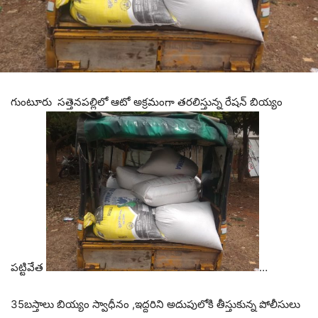
గుంటూరు సత్తెనపల్లిలో ఆటో అక్రమంగా తరలిస్తున్న రేషన్ బియ్యం
పట్టివేత
…
35బస్తాలు బియ్యం స్వాధీనం ,ఇద్దరిని అదుపులోకి తీస్తుకున్న పోలీసులు