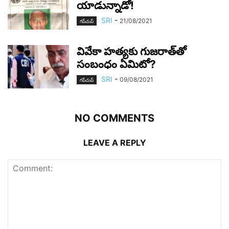
యాడున్నాడో!
SRI
-
21/08/2021
గ‌ప్‌చుప్
వివేకా హ‌త్య‌కు గుజ‌రాత్‌తో
సంబంధం ఏమిటో?
SRI
-
09/08/2021
గ‌ప్‌చుప్
NO COMMENTS
LEAVE A REPLY