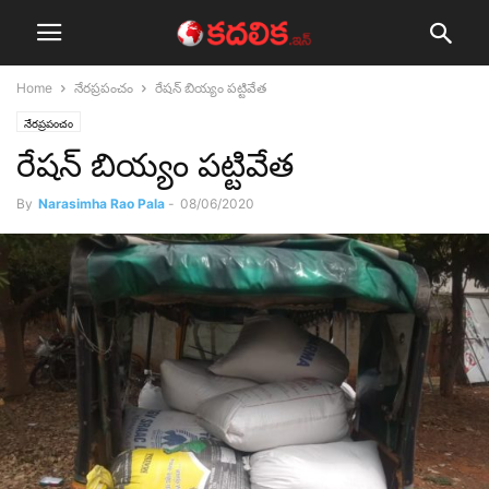
Home
నేర‌ప్ర‌పంచం
రేషన్ బియ్యం పట్టివేత
నేర‌ప్ర‌పంచం
రేషన్ బియ్యం పట్టివేత
By
Narasimha Rao Pala
-
08/06/2020