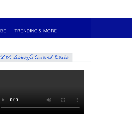
UBE
TRENDING & MORE
కదలిక యూట్యూబ్ నుండి ఒక వీడియో