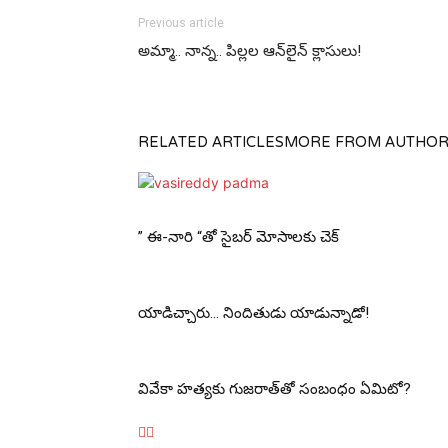
Previous article
అమ్మా.. నాన్న‌.. పిల్ల‌ల ఆన్‌లైన్ క్లాసులు!
RELATED ARTICLES
MORE FROM AUTHO
” ఈ-నారి “తో సైబర్ మోసాలకు చెక్
యాడిచ్చారు… నిందితుడు యాడున్నాడో!
వివేకా హ‌త్య‌కు గుజ‌రాత్‌తో సంబంధం ఏమిటో?