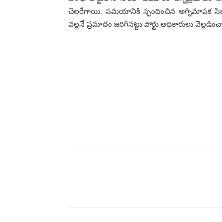
చెల‌రేగాయి. స‌మ‌యానికి స్పందించిన అగ్నిమాప‌క సిబ
వ‌ల్ల‌నే ప్ర‌మాదం జ‌రిగిన‌ట్టు పోర్టు అధికారులు వెల్ల‌డిం