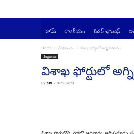
హోమ్
రాజ‌కీయం
రీడర్ ఛాయిస్
వి
Home
నేర‌ప్ర‌పంచం
విశాఖ ఫోర్టులో అగ్ని ప్ర‌మాదం!
నేర‌ప్ర‌పంచం
విశాఖ ఫోర్టులో అగ్ని
By
SRI
-
09/08/2020
విశాఖ పోర్టులోని నౌక‌లో ఆదివారం అగ్నిప్ర‌మాదం సంభ‌