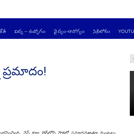
జేత
విద్య – ఉద్యోగం
వైద్యం-ఆరోగ్యం
సినీలోకం
YOUT
 ప్ర‌మాదం!
వించింది. వెస్ట్ క్యూ బెర్త్‌లోని నౌక‌లో ప్ర‌మాద‌వ‌శాత్తూ మంట‌లు