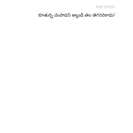
Next article
కూతుర్ని చంపాడ‌ని అల్లుడి త‌ల తెగ‌న‌రికాడు!
R