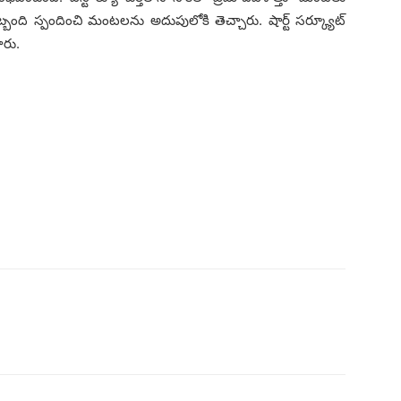
్బంది స్పందించి మంట‌ల‌ను అదుపులోకి తెచ్చారు. షార్ట్ స‌ర్క్యూట్
చారు.