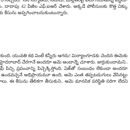
 దాదాపు 42 పేజీల ఎఫ్‌.ఐఆర్ చేశారు. అక్క‌డే పోలీసుల‌కు కొత్త చిక్కు
ఐడీకు కేసును అప్ప‌గించాల‌నుకుంటున్నారు.
ాద‌నుకుంది. యువ‌తి క‌థ వింటే క‌న్నీరు ఆగ‌దు! మిర్యాల‌గూడ‌కు చెందిన ఈమెకు
ది. హైద‌రాబాద్ చేర‌గానే అంద‌రూ ఆమె అందాన్నే చూశారు. జుర్రుకుందామ‌ని..
ిచ్చి ప్రపంచాన్ని పిచ్చెక్కిస్తోంది. ఏజ్‌తో సంబంధం లేకుండా అంద‌రూ
ని ఉండ‌వ‌చ్చ‌నే అభిప్రాయ‌మూ ఉంది. ఆమె ఎంత త‌ప్ప‌ట‌డుగులు వేసిన‌ట్టు
 కేసును తేలిక‌గా తీసుకుని.. ఆమె మాన‌సిక ప‌రిస్థితి స‌రిగా లేద‌ని