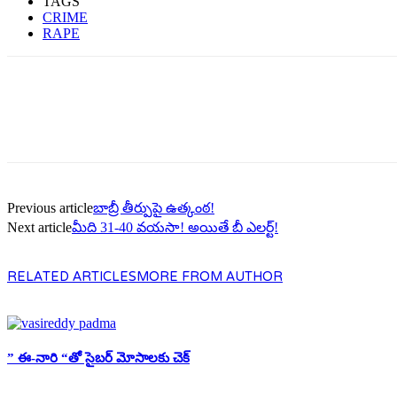
TAGS
CRIME
RAPE
Previous article
బాబ్రీ తీర్పుపై ఉత్కంఠ‌!
Next article
మీది 31-40 వ‌య‌సా! అయితే బీ ఎల‌ర్ట్‌!
RELATED ARTICLES
MORE FROM AUTHOR
” ఈ-నారి “తో సైబర్ మోసాలకు చెక్