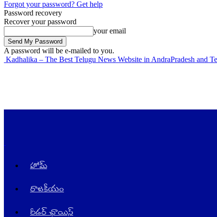
Forgot your password? Get help
Password recovery
Recover your password
your email
A password will be e-mailed to you.
Kadhalika – The Best Telugu News Website in AndraPradesh and T
హోమ్
రాజ‌కీయం
రీడర్ ఛాయిస్