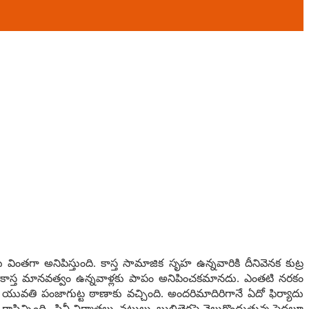
ింత‌గా అనిపిస్తుంది. కాస్త సామాజిక సృహ ఉన్న‌వారికి దీనివెన‌క కుట్ర
 కాస్త మాన‌వ‌త్వం ఉన్న‌వాళ్ల‌కు పాపం అనిపించ‌క‌మాన‌దు. ఎంత‌టి న‌ర‌కం
ల ఓ యువ‌తి పంజాగుట్ట ఠాణాకు వ‌చ్చింది. అంద‌రిమాదిరిగానే ఏదో ఫిర్యాదు
సిచ్చింది. సినీ నిర్మాత‌లు, న‌టులు, బుల్లితెర‌పై వెలుగొందుతున్న పెద్ద‌లూ