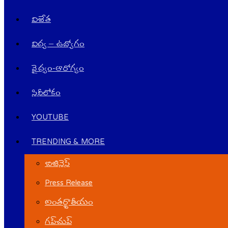
విజేత
విద్య – ఉద్యోగం
వైద్యం-ఆరోగ్యం
సినీలోకం
YOUTUBE
TRENDING & MORE
బిజినెస్
Press Release
అంతర్జాతీయం
గ‌ప్‌చుప్