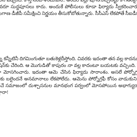
‌రూ సుద్ద‌పూస‌లు కాదు. అందుకే పోలీసులు కూడా ఫిర్యాదు స్వీక‌రించారు.
ెలంగాణ డీజీపీ స‌మీక్షించి నిర్ణ‌యం తీసుకోబోతున్నారు. సీసీఎస్ లేక‌పోతే సీ
ి క‌న్నీటినీ దిగ‌మింగుతూ బ‌తుకెళ్ల‌దీస్తోంది. చివ‌ర‌కు ఇదంతా త‌న వ‌ల్ల క
స్టేష‌న్‌కు చేరింది. ఆ మొగుడితో కాపురం నా వ‌ల్ల కాదంటూ బ‌య‌ట‌కు వ‌చ్చిం
మోస‌గించారు. ఇదంతా ఆమె చేసిన ఫిర్యాదు సారాంశం. అస‌లే పోర్నోగ్ర‌ఫీ ప
ుల‌కు బ‌లైంద‌నే అన‌మానాలు లేక‌పోలేదు. ఆమెను పోర్నోగ్ర‌ఫీ కోసం వాడుకు
ంచే స‌మాజంలో దుశ్చాస‌నుల మాన‌భంగ ప‌ర్వంలో మోస‌పోయిన అభాగ్యురాలు. ఈ
తారా!