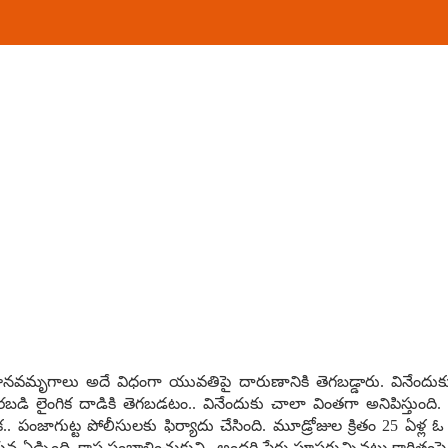
‌వ‌మృగాలు అదే విధంగా యువ‌తిపై దారుణానికి తెగ‌బ‌డ్డారు. వినేందుకు వ
‌బ‌డి లైంగిక దాడికి తెగ‌బ‌డ‌టం.. వినేందుకు చాలా వింత‌గా అనిపిస్తుంది.
లేక‌.. పంజాగుట్ట పోలీసుల‌కు ఫిర్యాదు చేసింది. మూడ్రోజుల క్రితం 25 ఏళ్
్చింది. కాస్త సంబాళించుకుని.. అంద‌రి పేర్లు పూస‌గుచ్చిన‌ట్టు కాగితంపై రా