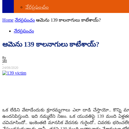
నేర‌ప్ర‌పంచం
Home
నేర‌ప్ర‌పంచం
ఆమెను 139 కాల‌నాగులు కాటేశాయ్‌?
నేర‌ప్ర‌పంచం
ఆమెను 139 కాల‌నాగులు కాటేశాయ్‌?
By
SRI
-
24/08/2020
ఒక లేడిని వేటాడేందుకు క్రూర‌మృగాలు ఎలా దాడి చేస్తాయో.. కొన్ని మాన
ఉంద‌నిపిస్తుంది. ఇది న‌మ్మ‌లేని నిజం. ఒక యువ‌తిపై 139 మంది ఏళ్ల‌త‌ర
చ‌విచూసిందో.. ఇంకెంత‌టి మాన‌సిక వేద‌న‌కు గురైందో.. చివ‌ర‌కు భ‌రించ‌
చేస్తుంద‌నుకున్నారు. కానీ.. త‌న‌పై 139 మంది అత్యాచారం చేశారంటూ బోరున ఏడ