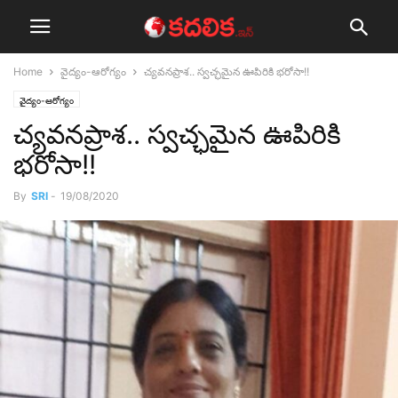
Home
వైద్యం-ఆరోగ్యం
చ్య‌వ‌న‌ప్రాశ‌.. స్వ‌చ్ఛ‌మైన ఊపిరికి భ‌రోసా!‌!
వైద్యం-ఆరోగ్యం
చ్య‌వ‌న‌ప్రాశ‌.. స్వ‌చ్ఛ‌మైన ఊపిరికి
భ‌రోసా!‌!
By
SRI
-
19/08/2020