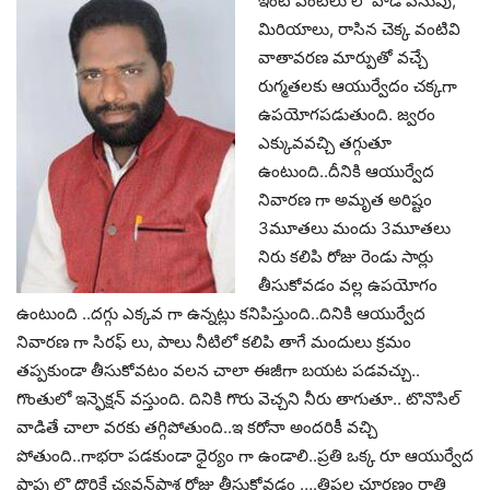
ఇంటి వంటలు లో వాడె పసుపు,
మిరియాలు, రాసిన చెక్క వంటివి
వాతావ‌ర‌ణ మార్పుతో వ‌చ్చే
రుగ్మ‌త‌ల‌కు ఆయుర్వేదం చ‌క్క‌గా
ఉప‌యోగ‌ప‌డుతుంది. జ్వరం
ఎక్కువవచ్చి తగ్గుతూ
ఉంటుంది..దీనికి ఆయుర్వేద
నివారణ గా అమృత అరిష్టం
3మూతలు మందు 3మూతలు
నిరు కలిపి రోజు రెండు సార్లు
తీసుకోవడం వల్ల ఉపయోగం
ఉంటుంది ..దగ్గు ఎక్కవ గా ఉన్నట్లు కనిపిస్తుంది..దినికి ఆయుర్వేద
నివారణ గా సిరఫ్ లు, పాలు నీటిలో కలిపి తాగే మందులు క్రమం
తప్పకుండా తీసుకోవటం వలన చాలా ఈజీగా బయట పడవచ్చు..
గొంతులో ఇన్ఫెక్షన్ వస్తుంది. దినికి గొరు వెచ్చని నీరు తాగుతూ.. టొనొసిల్
వాడితే చాలా వరకు తగ్గిపోతుంది..ఇ కరోనా అందరికీ వచ్చి
పోతుంది..గాభరా పడకుండా ధైర్యం గా ఉండాలి..ప్రతి ఒక్క రూ ఆయుర్వేద
షాపు లొ దొరికే చ్య‌వ‌న్‌ప్రాశ‌ రోజు తీసుకోవడం ….త్రిఫ‌ల చూరణం రాత్రి