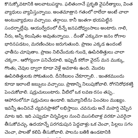
కొనుక్కోవ‌టానికి అల‌వాటుప‌డ్డాం. ఫ‌లితంగానే ప్ర‌కృతి వైప‌రీత్యాలు, వింత
వ్యాధులు వ్యాపిస్తున్నాయి. అంత‌మాత్రాన గ‌తంలో రాలేదా అంటే చాలా
అంటువ్యాధులు వ‌చ్చాయి. త‌గ్గాయి. కానీ ఇంత‌గా భ‌య‌పెట్టిన
సంద‌ర్భాల్లేవు. ఆయుర్వేదంలో దీన్నే జ‌న‌ప‌దోధ్వంసాలు అంటారు. గాలి,
నీరు, అన్నీ క‌లుషితం అవుతున్నాయి. . దీంతో ఎక్కువ‌గా జ‌నం రోగాల
భారిన‌ప‌డ‌టం, మ‌ర‌ణించ‌టం జ‌రుగుతుంది. ప్రాణం ఎక్క‌డ ఉందంటే
ఛాతీను చూపుతాం. ప్రాణం నిలిచేందుకు గుండె, ఊపిరితిత్తులు చాలా
చ‌క్క‌గా.. ఆరోగ్యంగా ప‌నిచేయాలి. ఇప్పుడీ క‌రోనా వైర‌స్ మ‌న ముక్కు,
గొంతు, చెవుల ద్వారా కూడా వెళ్లే అవ‌కాశం ఉంది. మొద‌ట
ఊపిరితిత్తుల‌కు సోకుతుంది. దీనికిబ‌లం చేకూర్చాలి. . ఇంత‌క‌ముందు
కూడా ఇలాంటి జ‌బ్బులు వ‌చ్చాయి. ప్రాణాన్ని నిలుపుకోవాలి. రోగ‌నిరోధ‌క‌శ‌క్తి
పెంచుకోవాలి. ష‌డ్రుచులుంటారు. వీటిలో ఒక ల‌వ‌ణ ర‌సం త‌ప్ప‌..
ఆహారంలోనూ ష‌డ్రుచులు ఉండాలి. ఇమ్యూనిటీను పెంచ‌టం ముఖ్యం.
ఇవ‌న్నీ ఉంచిన‌వే చ్య‌వ‌న‌ప్రాశ‌లో ల‌భిస్తాయి. చ‌వ‌నుడు అనే మ‌హ‌ర్షి చెప్పిన
మాట ఇది. ఇది ఎప్పుడూ చిన్న‌పిల్ల‌ల నుంచి ముస‌లివాళ్ల వ‌ర‌కూ ఎవ‌రైనా
తీసుకోవ‌చ్చు. ఉద‌యాన్నే ప‌ర‌గ‌డుపున పెద్ద‌వాళ్లు ఒక‌ చెంచా, పిల్ల‌లు స‌గం
చెంచా, పాల‌తో క‌లిపి తీసుకోవాలి. పాల‌ను బ‌తికి ఉండ‌టానికి