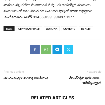
వాడటం వల్ల కరోనా ను జయించ వచ్చు..ఈ ఆయుర్వేద మందులు
నందిగామ లో రదం వెనుక గల పతంజలి షాపులో కూడా లభిస్తాయి.
.వందేమాతరం అశోక్ 994869199, 9948691977
TAGS
CHYAVAN PRASH
CORONA
COVID 19
HEALTH
Previous article
Next article
తెలుగు చంద్రుల స‌రికొత్త రాజ‌కీయం!
రేవంత్‌రెడ్డిని ఇరికించారా…
ఇరుక్కున్నాడా!
RELATED ARTICLES