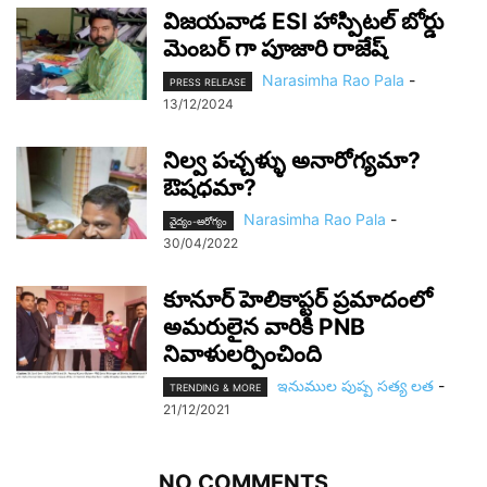
విజయవాడ ESI హాస్పిటల్ బోర్డు
మెంబర్ గా పూజారి రాజేష్
Narasimha Rao Pala
-
PRESS RELEASE
13/12/2024
నిల్వ పచ్చళ్ళు అనారోగ్యమా?
ఔషధమా?
Narasimha Rao Pala
-
వైద్యం-ఆరోగ్యం
30/04/2022
కూనూర్ హెలికాప్టర్ ప్రమాదంలో
అమరులైన వారికి PNB
నివాళులర్పించింది
ఇనుముల పుష్ప సత్య లత
-
TRENDING & MORE
21/12/2021
NO COMMENTS