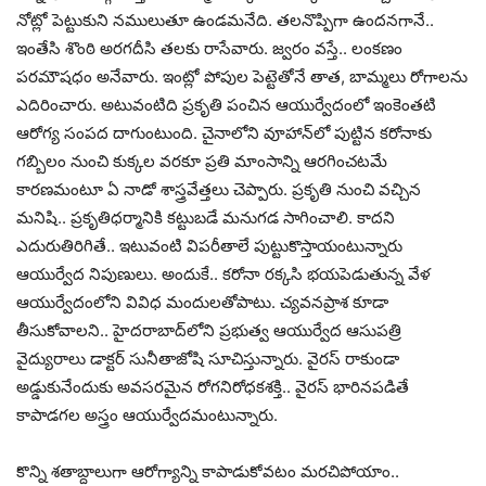
నోట్లో పెట్టుకుని న‌ములుతూ ఉండ‌మ‌నేది. త‌ల‌నొప్పిగా ఉంద‌న‌గానే..
ఇంతేసి శొంఠి అర‌గ‌దీసి త‌ల‌కు రాసేవారు. జ్వ‌రం వ‌స్తే.. లంక‌ణం
ప‌ర‌మౌష‌ధం అనేవారు. ఇంట్లో పోపుల పెట్టెతోనే తాత‌, బామ్మ‌లు రోగాల‌ను
ఎదిరించారు. అటువంటిది ప్ర‌కృతి పంచిన ఆయుర్వేదంలో ఇంకెంత‌టి
ఆరోగ్య సంప‌ద దాగుంటుంది. చైనాలోని వూహాన్‌లో పుట్టిన క‌రోనాకు
గ‌బ్బిలం నుంచి కుక్క‌ల వ‌ర‌కూ ప్ర‌తి మాంసాన్ని ఆర‌గించ‌టమే
కార‌ణ‌మంటూ ఏ నాడో శాస్త్రవేత్త‌లు చెప్పారు. ప్ర‌కృతి నుంచి వ‌చ్చిన
మ‌నిషి.. ప్ర‌కృతిధ‌ర్మానికి క‌ట్టుబ‌డే మ‌నుగ‌డ సాగించాలి. కాద‌ని
ఎదురుతిరిగితే.. ఇటువంటి విప‌రీతాలే పుట్టుకొస్తాయంటున్నారు
ఆయుర్వేద నిపుణులు. అందుకే.. క‌రోనా ర‌క్క‌సి భ‌య‌పెడుతున్న వేళ
ఆయుర్వేదంలోని వివిధ మందుల‌తోపాటు. చ్య‌వ‌న‌ప్రాశ కూడా
తీసుకోవాల‌ని.. హైద‌రాబాద్‌లోని ప్ర‌భుత్వ ఆయుర్వేద ఆసుప‌త్రి
వైద్యురాలు డాక్ట‌ర్ సునీతాజోషి సూచిస్తున్నారు. వైర‌స్ రాకుండా
అడ్డుకునేందుకు అవ‌స‌ర‌మైన రోగ‌నిరోధ‌క‌శ‌క్తి.. వైర‌స్ భారిన‌ప‌డితే
కాపాడ‌గ‌ల అస్త్రం ఆయుర్వేద‌మంటున్నారు.
కొన్ని శ‌తాబ్దాలుగా ఆరోగ్యాన్ని కాపాడుకోవ‌టం మ‌ర‌చిపోయాం..