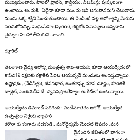
ముఖ్య‌మంటారు. పాల‌లో ప్రొటీన్‌, కాల్షియం, విట‌మిన్లు పుష్క‌లంగా
ఉంటాయి. అందుకే.. ఏదైనా కూడా ముందు ఇవి అనుపానమ‌ని చెబుతారు.
మందు ఒక్క శ‌క్తిని పెంచుతుంటాయి. ఈ రెండింటి వ‌ల్ల ఆరోగ్యాన్ని మెరుగు
ప‌ర‌చుకోవ‌చ్చు. మ‌ధుమేహం(షుగ‌రు), జీర్ణ‌కోశ స‌మ‌స్య‌లు ఉన్న‌వారు
వైద్యుల స‌ల‌హా తీసుకుని వాడాలి.
ర‌క్షాకిట్‌
తెలంగాణ వైద్య ఆరోగ్య మంత్ర‌త్వ శాఖ‌-ఆయుష్ కూడా ఆయుర్వేదంలో
కొవిడ్‌19 ర‌క్ష‌ణ‌కు ర‌క్షాకిట్ పేరిట ఆయుర్వ‌దే మందులు అందిస్తున్నాయి.
ఉష్ణోద్ర‌కం, (వేడినీళ్లు), జీవ‌న‌ధార‌, జంతూఘ్న దూప చూర్ణం, హరిత‌కీ
టాబ్లెట్‌, సంశ‌య‌నీవ‌టీ, చ్య‌వ‌న‌ప్రాశ‌లేహ్యం ఈ కిట్‌లో ఉంటున్నాయి.
ఆయుర్వేదం డిమాండ్ పెరిగింది- వందేమాత‌రం ఆశోక్‌, ఆయుర్వేద
ఉత్ప‌త్తుల విక్ర‌య వ్యాపారి
కరోనా కు కంగారు పడకండి.. మ‌నోధైర్య‌మే మొద‌టి ఔష‌ధం .మన
దైనందిన జీవితం
లో భాగంగా