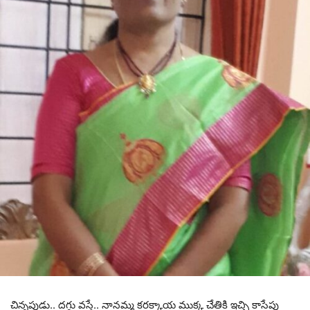
చిన్న‌పుడు.. ద‌గ్గు వ‌స్తే.. నాన‌మ్మ క‌ర‌క్కాయ ముక్క చేతికి ఇచ్చి కాసేపు