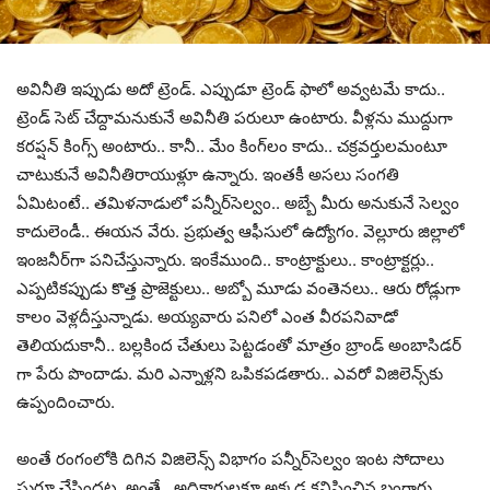
అవినీతి ఇప్పుడు అదో ట్రెండ్‌. ఎప్పుడూ ట్రెండ్ ఫాలో అవ్వ‌ట‌మే కాదు..
ట్రెండ్ సెట్ చేద్దామ‌నుకునే అవినీతి ప‌రులూ ఉంటారు. వీళ్ల‌ను ముద్దుగా
క‌ర‌ప్ష‌న్ కింగ్స్ అంటారు.. కానీ.. మేం కింగ్‌లం కాదు.. చ‌క్ర‌వ‌ర్తుల‌మంటూ
చాటుకునే అవినీతిరాయుళ్లూ ఉన్నారు. ఇంత‌కీ అస‌లు సంగ‌తి
ఏమిటంటే.. త‌మిళ‌నాడులో ప‌న్నీర్‌సెల్వం.. అబ్బే మీరు అనుకునే సెల్వం
కాదులెండీ.. ఈయ‌న వేరు. ప్ర‌భుత్వ ఆఫీసులో ఉద్యోగం. వెల్లూరు జిల్లాలో
ఇంజ‌నీర్‌గా ప‌నిచేస్తున్నారు. ఇంకేముంది.. కాంట్రాక్టులు.. కాంట్రాక్ట‌ర్లు..
ఎప్ప‌టిక‌ప్పుడు కొత్త ప్రాజెక్టులు.. అబ్బో మూడు వంతెన‌లు.. ఆరు రోడ్లుగా
కాలం వెళ్ల‌దీస్తున్నాడు. అయ్య‌వారు ప‌నిలో ఎంత వీర‌ప‌నివాడో
తెలియ‌దుకానీ.. బ‌ల్ల‌కింద చేతులు పెట్ట‌డంతో మాత్రం బ్రాండ్ అంబాసిడ‌ర్
గా పేరు పొందాడు. మ‌రి ఎన్నాళ్ల‌ని ఒపిక‌ప‌డ‌తారు.. ఎవ‌రో విజిలెన్స్‌కు
ఉప్పందించారు.
అంతే రంగంలోకి దిగిన విజిలెన్స్ విభాగం ప‌న్నీర్‌సెల్వం ఇంట సోదాలు
షురూ చేసింద‌ట‌. అంతే.. అదికారుల‌కూ అక్క‌డ క‌నిపించిన బంగారు