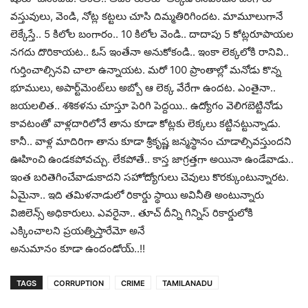
వ‌స్తువులు, వెండి, నోట్ల క‌ట్ట‌లు చూసి దిమ్మ‌తిరిగింద‌ట‌. మామూలుగానే
లెక్కేస్తే.. 5 కిలోల బంగారం.. 10 కిలోల వెండి.. దాదాపు 5 కోట్ల‌రూపాయ‌ల
న‌గ‌దు దొరికాయ‌ట‌.. ఓస్ ఇంతేనా అనుకోకండి.. ఇంకా లెక్క‌లోకి రానివి..
గుర్తించాల్సిన‌వి చాలా ఉన్నాయ‌ట‌. మ‌రో 100 ప్రాంతాల్లో మ‌నోడు కొన్న
భూములు, అపార్ట్‌మెంట్‌లు అబ్బో ఆ లెక్క వేరేగా ఉంద‌ట‌. ఎంతైనా..
జ‌య‌ల‌లిత‌.. శ‌శిక‌ళ‌ను చూస్తూ పెరిగి పెద్ద‌యి.. ఉద్యోగం వెలిగ‌బెట్టినోడు
కావ‌టంతో వాళ్ల‌దారిలోనే తాను కూడా కోట్ల‌కు లెక్క‌లు క‌ట్టిన‌ట్టున్నాడు.
కానీ.. వాళ్ల మాదిరిగా తాను కూడా శ్రీకృష్ణ జ‌న్మ‌స్థానం చూడాల్సివ‌స్తుంద‌ని
ఊహించి ఉండ‌క‌పోవ‌చ్చు. లేక‌పోతే.. కాస్త జాగ్ర‌త్త‌గా అయినా ఉండేవాడు..
ఇంత బ‌రితెగించేవాడుకాద‌ని స‌హోద్యోగులు చెవులు కొర‌క్కుంటున్నార‌ట‌.
ఏమైనా.. ఇది త‌మిళ‌నాడులో రికార్డు స్థాయి అవినీతి అంటున్నారు
విజిలెన్స్ అధికారులు. ఎవ‌రైనా.. తూచ్ దీన్ని గిన్నిస్ రికార్డులోకి
ఎక్కించాల‌ని ప్ర‌య‌త్నిస్తారేమో అనే
అనుమానం కూడా ఉందండోయ్‌..!!
TAGS
CORRUPTION
CRIME
TAMILANADU