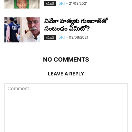
SRI
-
21/08/2021
గ‌ప్‌చుప్
వివేకా హ‌త్య‌కు గుజ‌రాత్‌తో
సంబంధం ఏమిటో?
SRI
-
09/08/2021
గ‌ప్‌చుప్
NO COMMENTS
LEAVE A REPLY