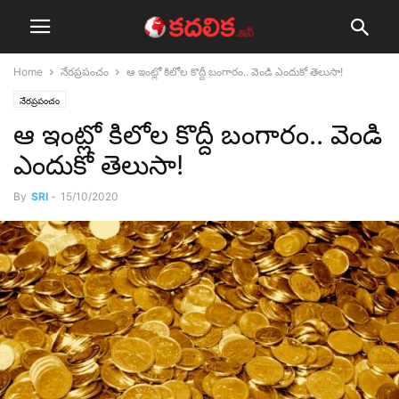
Home
నేర‌ప్ర‌పంచం
ఆ ఇంట్లో కిలోల కొద్దీ బంగారం.. వెండి ఎందుకో తెలుసా!
నేర‌ప్ర‌పంచం
ఆ ఇంట్లో కిలోల కొద్దీ బంగారం.. వెండి
ఎందుకో తెలుసా!
By
SRI
-
15/10/2020