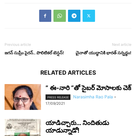
Previous article
Next article
జ‌గ‌న్ సుప్రీం సైరన్‌.. పొలిటిక‌ల్ టెన్ష‌న్‌!
చైనాతో యుద్ధానికి భార‌త్ స‌న్న‌ద్ధం!
RELATED ARTICLES
” ఈ-నారి “తో సైబర్ మోసాలకు చెక్
Narasimha Rao Pala
-
PRESS RELEASE
17/09/2021
యాడిచ్చారు… నిందితుడు
యాడున్నాడో!