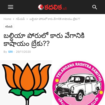
Home
గ‌ప్‌చుప్
బ‌ల్దియా పోరులో కారు వేగానికి కాషాయం బ్రేకు??
గ‌ప్‌చుప్
బ‌ల్దియా పోరులో కారు వేగానికి
కాషాయం బ్రేకు??
By
SRI
-
29/11/2020