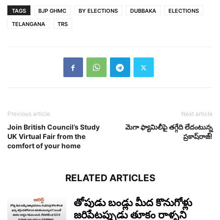
TAGS
BJP GHMC
BY ELECTIONS
DUBBAKA
ELECTIONS
TELANGANA
TRS
Previous article
Next article
Join British Council’s Study
మెగా ఫ్యామిలీపై త‌గ్గేది లేదంటున్న
UK Virtual Fair from the
ప్ర‌కాష్‌రాజ్‌!
comfort of your home
RELATED ARTICLES
తోపుడు బండ్లు మీద కొనుగోళ్లు
జరిపేటప్పుడు తూకం రాళ్ళని