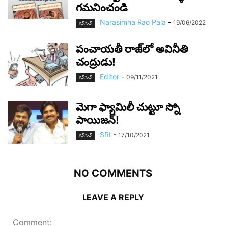
గమనించండి
Narasimha Rao Pala
-
19/06/2022
గ‌ప్‌చుప్
పంచాయ‌తీ రాజ్‌లో అవినీతి
చంద్రుడు!
Editor
-
09/11/2021
గ‌ప్‌చుప్
మెగా ఫ్యామిలీ చుట్టూ స్నో
పాయిజ‌న్‌!
SRI
-
17/10/2021
గ‌ప్‌చుప్
NO COMMENTS
LEAVE A REPLY