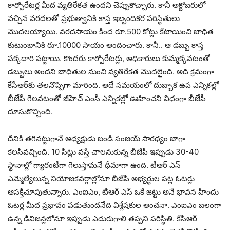
కార్పోరేట‌ర్ల మీద వ్య‌తిరేక‌త ఉంద‌ని చెప్పుకొచ్చారు. కానీ అక్టోబ‌రులో
వ‌చ్చిన వ‌ర‌ద‌ల‌తో ప్ర‌భుత్వానికి కాస్త ఇబ్బందిక‌ర ప‌రిస్థితులు
మొద‌ల‌య్యాయి. వ‌ర‌ద‌సాయం కింద రూ.500 కోట్లు కేటాయించి బాధిత
కుటుంబానికి రూ.10000 సాయం అందించారు. కానీ.. ఆ డ‌బ్బు కాస్త
ప‌క్క‌దారి ప‌ట్టాయి. కొంద‌రు కార్పోరేట‌ర్లు, అధికారులు కుమ్మ‌క్క‌వ‌టంతో
డ‌బ్బులు అంద‌ని బాధితుల నుంచి వ్య‌తిరేక‌త మొద‌లైంది. అది క్ర‌మంగా
కేసీఆర్‌కు త‌ల‌నొప్పిగా మారింది. అదే స‌మ‌యంలో దుబ్బాక ఉప ఎన్నిక‌ల్లో
బీజేపీ గెల‌వ‌టంతో జీహెచ్ ఎంసీ ఎన్నిక‌ల్లో ఊహించ‌ని విధంగా బీజేపీ
దూసుకొచ్చింది.
దీనికి త‌గిన‌ట్టుగానే అధ్య‌క్షుడు బండి సంజ‌య్ సార‌థ్యం బాగా
క‌ల‌సివ‌చ్చింది. 10 సీట్లు వ‌స్తే చాల‌నుకున్న బీజేపీ ఇప్పుడు 30-40
స్థానాల్లో గ్యారంటీగా గెలుస్తామ‌నే ధీమాగా ఉంది. టీఆర్ ఎస్
ఎమ్మెల్యేలున్న నియోజ‌క‌వ‌ర్గాల్లోనూ బీజేపీ అభ్య‌ర్థుల ప‌ట్ల ఓట‌ర్లు
ఆస‌క్తిచూపుతున్నారు. ఎంఐఎం, టీఆర్ ఎస్ ఒకే జ‌ట్టు అనే భావ‌న హిందు
ఓట‌ర్ల మీద ప్ర‌భావం ప‌డుతుంద‌నేది విశ్లేష‌కుల అంచ‌నా. ఎంఐఎం బ‌లంగా
ఉన్న డివిజ‌న్ల‌లోనూ ఇప్పుడు ఎదురుగాలి త‌ప్ప‌ని ప‌రిస్థితి. కేసీఆర్