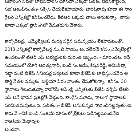
బ‌హిరంగ స‌భ‌తో లాభ‌ప‌డాల‌ని చూసినా ఎక్క‌డో ప‌థ‌కం బెడ‌సికొట్టింది.
స‌భ ఆశించినంత‌గా స‌క్సెస్ చేయ‌లేక‌పోయారు. హ‌రీష్‌రావు కూడా ఈ సారి
గ్రేట‌ర్ ఎన్నిక‌ల్లో క‌నిపించ‌లేదు. కేటీఆర్ ఒక్క‌డు చాలు అనుకున్నా.. తాను
కూడా ఎక్క‌డో ప్లానింగ్‌లో వెనుక‌డుగు వేశారు.
కార్పోరేట‌ర్లు, ఎమ్మెల్యేల‌కు మ‌ధ్య స‌రైన స‌మ‌న్వ‌యం లేక‌పోవ‌టంతో..
2018 ఎన్నిక‌ల్లో కార్పోరేట‌ర్ల నుంచి సాయం అంద‌లేద‌నే కోపం ఎమ్మెల్యేల్లో
ఉండ‌టంతో టీఆర్ ఎస్ అభ్య‌ర్థుల‌కు మ‌రింత ఇబ్బందిగా మారింద‌ట‌. ఇదే
స‌మ‌యంలో యోగి ఆదిత్య‌నాథ్‌, బండి సంజ‌య్‌, కిష‌న్‌రెడ్డి, అమిత్‌షా,
న‌డ్డా వంటి బీజేపీ సీనియ‌ర్ల ప‌ర్య‌ట‌న కూడా బీజేపీకు లాభిస్తుంద‌నేది ఆ
పార్టీ నేత‌ల న‌మ్మకం. బ‌ల్దియా పీఠం సొంతం చేసుకోకున్నా.. క‌నీసం 30
స్థానాలు గెలుచుకున్నా రాబోయే అసెంబ్లీ ఎన్నిక‌లకు బీజేపీ వ‌ర్సెస్ టీఆర్
ఎస్ అనే భావ‌న ప్ర‌జ‌ల్లోకి వెళ్తుంది. కాంగ్రెస్ మూడు, నాలుగో స్థానాల‌కు
ప‌రిమిత‌మ‌వుతుంది. ఫ‌లితంగా బీజేపీ అనుకున్న‌ది సాధించిన‌ట్ట‌వుతుంది.
కారు వేగానికి బండి సంజ‌య్ రూపంలో బ్రేకులు ప‌డిన‌ట్ట‌యింద‌నేది
రాజ‌కీయ మేధావుల
అంచ‌నా.