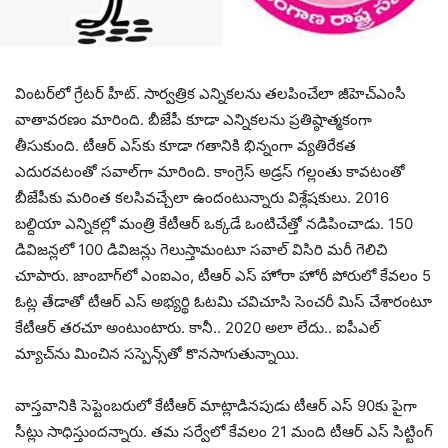
వింట‌ర్‌లో గ్రేట‌ర్ హీట్‌. సార్వ‌త్రిక ఎన్నిక‌ల‌ను త‌ల‌పించేలా జీహెచ్ఎంసీ
వాతావ‌ర‌ణం మారింది. బీజేపీ కూడా ఎన్నిక‌ల‌ను ప్ర‌తిష్ఠాత్మ‌కంగా
తీసుకుంది. టీఆర్ ఎస్‌కు కూడా గ‌తానికి భిన్నంగా వ్య‌తిరేక‌త
ఎదుర‌వ‌టంతో స‌వాల్‌గా మారింది. కాంగ్రెస్ అడ్ర‌స్ గ‌ల్లంతు కావ‌టంతో
బీజేపీకు మ‌రింత క‌ల‌సివ‌చ్చేలా ఉందంటున్నారు విశ్లేష‌కులు. 2016
బ‌ల్దియా ఎన్నిక‌ల్లో మంత్రి కేటీఆర్ ఒక్క‌డే ఒంటిచేత్తో న‌డిపించాడు. 150
డివిజ‌న్ల‌లో 100 డివిజ‌న్లు గెలుస్తామంటూ స‌వాల్ విసిరి మ‌రీ గెలిచి
చూపారు. జాంబాగ్‌లో ఎంఐఎం, టీఆర్ ఎస్ హోరా హోరీ పోరులో కేవ‌లం 5
ఓట్ల తేడాతో టీఆర్ ఎస్ అభ్య‌ర్థి ఓట‌మి చవిచూసి సెంచ‌రీ మిస్ చేశారంటూ
కేటీఆర్ త‌ర‌చూ అంటుంటారు. కానీ.. 2020 అలా లేదు.. ఐపీఎల్
మ్యాచ్‌ను మించిన స‌స్పెన్స్‌తో కొన‌సాగుతున్నాయి.
వాస్త‌వానికి సెప్టెంబ‌రులో కేటీఆర్ మాట్లాడిన‌పుడు టీఆర్ ఎస్ 90కు పైగా
సీట్లు సాధిస్తుంద‌న్నారు. త‌మ స‌ర్వేలో కేవ‌లం 21 మంది టీఆర్ ఎస్ సిట్టింగ్