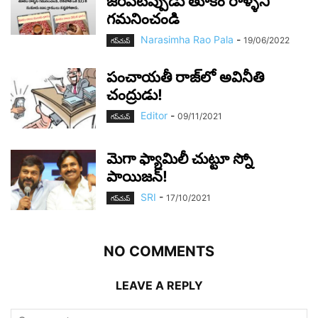
జరిపేటప్పుడు తూకం రాళ్ళని
గమనించండి
Narasimha Rao Pala
-
19/06/2022
గ‌ప్‌చుప్
పంచాయ‌తీ రాజ్‌లో అవినీతి
చంద్రుడు!
Editor
-
09/11/2021
గ‌ప్‌చుప్
మెగా ఫ్యామిలీ చుట్టూ స్నో
పాయిజ‌న్‌!
SRI
-
17/10/2021
గ‌ప్‌చుప్
NO COMMENTS
LEAVE A REPLY