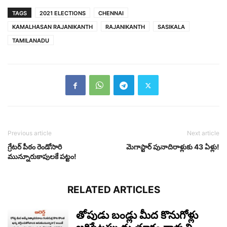
TAGS
2021 ELECTIONS
CHENNAI
KAMALHASAN RAJANIKANTH
RAJANIKANTH
SASIKALA
TAMILANADU
Previous article
Next article
గ్రేట‌ర్ పీఠం రెండోసారి
మెగాస్టార్ పునాదిరాళ్లుకు 43 ఏళ్లు!
మున్నూరుకాపుల‌కే ప‌ట్టం!
RELATED ARTICLES
తోపుడు బండ్లు మీద కొనుగోళ్లు