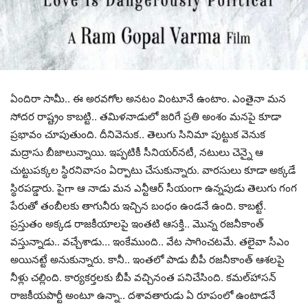
ఏందిరా సామీ.. ఈ అర‌వ‌గోల అన‌టం వింటూనే ఉంటాం. ఎంతైనా మ‌న
సోద‌ర రాష్ట్రం కాబ‌ట్టి.. త‌మిళ‌నాడులో జ‌రిగే ప్ర‌తి అంశం మ‌న‌పై కూడా
ప్ర‌భావం చూపుతుంది. దీనివెనుక‌.. తెలుగు సినిమా పుట్టుక వెనుక
మ‌ద్రాసు బీజాలున్నాయి. ఇప్ప‌టికీ సీనియ‌ర్‌న‌టీ, న‌టులు చెన్నై ఆ
చుట్టుప‌క్క‌ల స్థిర‌నివాసం ఏర్పాటు చేసుకున్నారు. వార‌సులు కూడా అక్క‌డే
స్థిర‌ప‌డ్డారు. పైగా ఆ నాడు మ‌న ఎన్టీఆర్ సీయంగా ఉన్న‌పుడు తెలుగు గంగ
పేరుతో తంబీల‌కు తాగునీరు ఇచ్చిన బంధం ఉండ‌నే ఉంది. కాబ‌ట్టే.
ప్ర‌స్తుతం అక్క‌డ రాజ‌కీయాల‌పై ఇంత‌టి ఆస‌క్తి.. మొన్న ర‌జ‌నీకాంత్
వ‌స్తున్నాడు.. వ‌చ్చేశాడు… ఇంకేముంది.. వేట సాగించ‌టమే. తలైవా సీఎం
అయిన‌ట్టే అనుకున్నారు. కానీ.. ఇంత‌లో పాడు బీపీ ర‌జ‌నీకాంత్ ఆశ‌ల‌పై
నీళ్లు చ‌ల్లింది. కార్య‌క‌ర్త‌ల‌కు బీపీ వ‌చ్చినంత‌ ప‌నిచేసింది. క‌మ‌ల్‌హాస‌న్
రాజ‌కీయపార్టీ అంటూ ఉన్నా.. ద‌శావ‌తారుడు ఏ రూపంలో ఉంటాడ‌నే