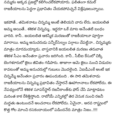
న‌మ్మ‌కం అక్క‌డ ప్ర‌జ‌ల్లో క‌లిగించ‌లేక‌పోయారు. ఫ‌లితంగా క‌మ‌ల్
రాజ‌కీయాల‌ను పెద్ద‌గా ప్ర‌భావితం చేయ‌క‌పోవ‌చ్చ‌నే విశ్లేష‌ణ‌లున్నాయి.
ఇక‌పోతే.. త‌మిళ‌నాటు చిన్న‌మ్మ అంటే తెలియ‌ని వారు లేరు. జ‌య‌ల‌లిత
అమ్మ అయితే.. శ‌శిక‌ళ చిన్న‌మ్మ‌.. ఇద్ద‌రూ ఒకే మాట అనేంత‌టి బంధం
వారిది. కానీ.. జ‌య‌ల‌లిత ఆక‌స్మిక మ‌ర‌ణంతో రాజ‌కీయాలూ పూర్తిగా
మారాయి. అమ్మ అనుచ‌రుడు ప‌న్నీర్‌సెల్వం ప‌గ్గాలు చేప‌ట్టినా.. చిన్న‌మ్మ‌కు
మాత్రం దూర‌మ‌య్యాడు. వాస్త‌వానికి జ‌య‌ల‌లిత మ‌ర‌ణం త‌రువాత
శ‌శిక‌ళ సీఎం అనేంత‌గా ప్ర‌చారం జ‌రిగింది. కానీ.. సీబీఐ కేసులో చిక్కి
బెంగ‌ళూరులో జైలు జీవితం గ‌డిపారు. తాజాగా ఆమె జైలు నుంచి విడుద‌ల
కావ‌టంతో అమ్మ అనుచ‌రుల్లో గుబులు మొద‌లైంది. ఏఐడీఎంకే అంటే ఇక
చిన్న‌మ్మే అనేంత‌గా ప్ర‌చారం ఊపందుకుంది . ఈ సారి త‌మిళ‌నాడు
రాజ‌కీయాల‌ను చిన్న‌మ్మ ప్ర‌భావితం చేస్తార‌నే ఊహాగానాలు లేక‌పోలేదు. ఈ
నేప‌థ్యంలోనే శ‌శిక‌ళ సూప‌ర్‌స్టార్ ర‌జ‌నీకాంత్‌కు ఫోన్ చేసి మాట్లాడ‌టం
మ‌రింత కాక రేకెత్తిస్తోంది. రాబోయే ఎన్నిక‌ల్లో తెర వెనుక నుంచి ర‌జ‌నీ
మ‌ద్దతు ఉంటుంద‌నే అంచ‌నాలు లేక‌పోలేదు. ఏమైనా.. అర‌వ రాష్ట్రంలో
కొత్త గోల మాంచి ర‌స‌కందాయంలో ప‌డింద‌నేది మాత్రం నిజం..!!!!