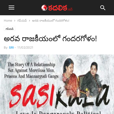
Home
గ‌ప్‌చుప్
అర‌వ రాజ‌కీయంలో గంద‌ర‌గోళం!
గ‌ప్‌చుప్
అర‌వ రాజ‌కీయంలో గంద‌ర‌గోళం!
By
SRI
-
11/02/2021