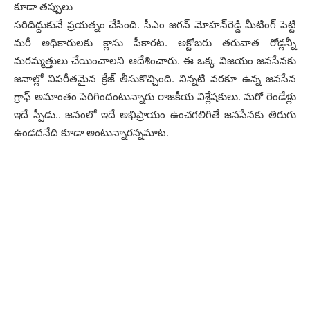
కూడా త‌ప్పులు
స‌రిదిద్దుకునే ప్ర‌య‌త్నం చేసింది. సీఎం జ‌గ‌న్ మోహ‌న్‌రెడ్డి మీటింగ్ పెట్టి
మ‌రీ అధికారుల‌కు క్లాసు పీకార‌ట‌. అక్టోబ‌రు త‌రువాత రోడ్ల‌న్నీ
మ‌ర‌మ్మ‌త్తులు చేయించాల‌ని ఆదేశించారు. ఈ ఒక్క విజ‌యం జ‌న‌సేన‌కు
జ‌నాల్లో విప‌రీత‌మైన క్రేజ్ తీసుకొచ్చింది. నిన్న‌టి వ‌ర‌కూ ఉన్న జ‌న‌సేన
గ్రాఫ్ అమాంతం పెరిగిందంటున్నారు రాజ‌కీయ విశ్లేష‌కులు. మ‌రో రెండేళ్లు
ఇదే స్పీడు.. జ‌నంలో ఇదే అభిప్రాయం ఉంచ‌గ‌లిగితే జ‌న‌సేన‌కు తిరుగు
ఉండ‌ద‌నేది కూడా అంటున్నార‌న్న‌మాట‌.