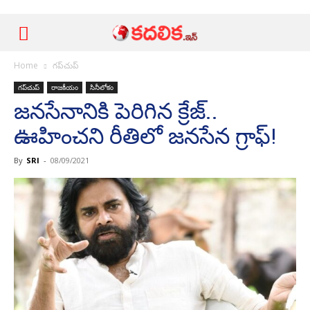
Home
గ‌ప్‌చుప్
గ‌ప్‌చుప్
రాజ‌కీయం
సినీలోకం
జ‌న‌సేనానికి పెరిగిన క్రేజ్‌..
ఊహించ‌ని రీతిలో జ‌న‌సేన గ్రాఫ్‌!
By
SRI
-
08/09/2021