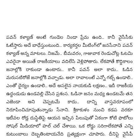
ప‌వ‌న్ క‌ళ్యాణ్ అంటే గుండెల నిండా ప్రేమ ఉంది.. కానీ వైసీసీకు
ఓటేస్తారు అదే బాధేస్తుంటుంది.. కార్య‌క‌ర్త‌ల మీటింగ్‌లో జ‌న‌సేనాని ప‌వ‌న్
క‌ళ్యాణ్ అన్న మాట‌లు. నిజ‌మే.. బీమ‌వ‌రం, గాజువాక రెండుచోట్ల ఓట‌మి
ఎవ‌రైనా అయితే రాజ‌కీయాలు వ‌దిలేసి వెళ్లిపోతారు. లేక‌పోతే కొద్దికాలం
జ‌నాల్లోకి రాకుండా ఉంటారు.. కానీ ప‌వ‌న్ అలా కాదు.. ఓడిన
మ‌రుస‌టిరోజే జ‌నాల్లోకి వ‌చ్చాడు. అలా రావాలంటే ఎన్నో గ‌ట్స్ ఉండాలి..
ఎంతో దైర్యం ఉండాలి.. అదే అస‌లైన నాయ‌కుడి ల‌క్ష‌ణం.. ఇదీ రాజ‌కీయ
ఉద్దండుడు ఉండ‌వ‌ల్లి చేసిన ప్ర‌శంస‌. ఓడినా జ‌నం మ‌ధ్య ఉండ‌ట‌మే త‌న
ఎజెండా అని చెప్ప‌ట‌మే కాదు.. దాన్ని వాస్త‌వ‌రూపంలో
నిరూపించిచూపుతున్నాడు సేనాని. శ్రీకాకుళం నుంచి క‌డప వ‌ర‌కూ
ఇటీవ‌ల రోడ్ల దుస్థితిపై ఆయ‌న ఇచ్చిన పిలుపుతో ఏకంగా కోటి ఫొటోలు
సోష‌ల్ మీడియాలో హ‌ల్ చ‌ల్ చేశాయి. ఒక రోడ్డు స‌రిగాలేక‌పోతే ఎన్ని
కుటుంబాలు దెబ్బ‌తింటాయ‌నేది ప్ర‌త్య‌క్షంగా చూపారు. దీనిపై వైసీపీ