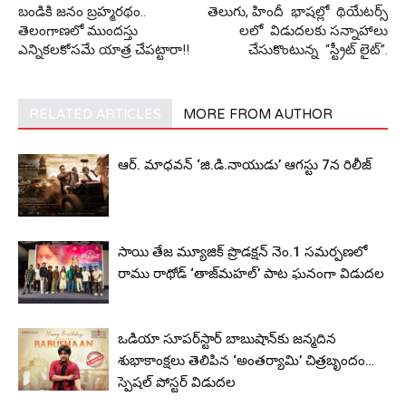
బండికి జ‌నం బ్ర‌హ్మ‌ర‌థం..
తెలుగు, హిందీ భాషల్లో థియేటర్స్
తెలంగాణలో ముంద‌స్తు
లలో విడుదలకు సన్నాహాలు
ఎన్నిక‌ల‌కోస‌మే యాత్ర చేప‌ట్టారా!!
చేసుకొంటున్న “స్ట్రీట్ లైట్”.
RELATED ARTICLES
MORE FROM AUTHOR
ఆర్‌. మాధవన్‌ ‘జి.డి.నాయుడు’ ఆగస్టు 7న రిలీజ్
సాయి తేజ మ్యూజిక్ ప్రొడక్షన్ నెం.1 సమర్పణలో
రాము రాథోడ్ ‘తాజ్‌మహల్’ పాట ఘనంగా విడుదల
ఒడియా సూపర్‌స్టార్ బాబుషాన్‌కు జన్మదిన
శుభాకాంక్షలు తెలిపిన ‘అంతర్యామి’ చిత్రబృందం…
స్పెషల్ పోస్టర్ విడుదల