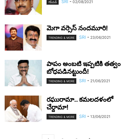
SRI
-
02/08/2021
గ‌ప్‌చుప్
మెగా వ‌ర్సెస్ నంద‌మూరి!
SRI
-
23/06/2021
TRENDING & MORE
పాపం అంబ‌టి ఇప్ప‌టికి త‌త్వం
బోధ‌ప‌డిన‌ట్టుందీ!
SRI
-
21/06/2021
TRENDING & MORE
ర‌ఘురామా.. క‌మ‌ల‌ద‌ళంలో
చేర్దామా!
SRI
-
13/06/2021
TRENDING & MORE