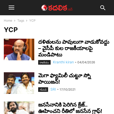
Home
Tags
YCP
YCP
దళితులను పావులుగా వాడుకోవద్దు
– వైసీపీ కుల రాజకీయాలపై
మండిపాటు
Kranthi kiran
-
04/04/2026
రాజ‌కీయం
మెగా ఫ్యామిలీ చుట్టూ స్నో
పాయిజ‌న్‌!
SRI
-
17/10/2021
గ‌ప్‌చుప్
జ‌న‌సేనానికి పెరిగిన క్రేజ్‌..
ఊహించ‌ని రీతిలో జ‌న‌సేన గ్రాఫ్‌!