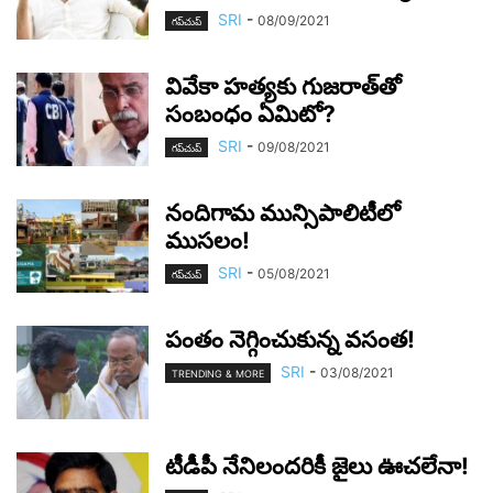
SRI
-
08/09/2021
గ‌ప్‌చుప్
వివేకా హ‌త్య‌కు గుజ‌రాత్‌తో
సంబంధం ఏమిటో?
SRI
-
09/08/2021
గ‌ప్‌చుప్
నందిగామ మున్సిపాలిటీలో
ముస‌లం!
SRI
-
05/08/2021
గ‌ప్‌చుప్
పంతం నెగ్గించుకున్న వ‌సంత‌!
SRI
-
03/08/2021
TRENDING & MORE
టీడీపీ నేనిలంద‌రికీ జైలు ఊచ‌లేనా!