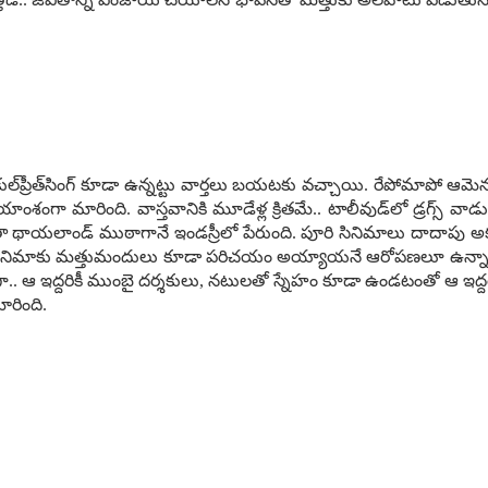
రకుల్‌ప్రీత్‌సింగ్ కూడా ఉన్న‌ట్టు వార్త‌లు బ‌య‌ట‌కు వ‌చ్చాయి. రేపోమాపో ఆమె
్చ‌నీయాంశంగా మారింది. వాస్త‌వానికి మూడేళ్ల క్రిత‌మే.. టాలీవుడ్‌లో డ్ర‌గ్
వీరంతా థాయ‌లాండ్ ముఠాగానే ఇండ‌స్రీలో పేరుంది. పూరి సినిమాలు దాదాపు అక
ుగు సినిమాకు మ‌త్తుమందులు కూడా ప‌రిచ‌యం అయ్యాయనే ఆరోప‌ణ‌లూ ఉన్నాయి. డ
గా.. ఆ ఇద్ద‌రికీ ముంబై ద‌ర్శ‌కులు, న‌టుల‌తో స్నేహం కూడా ఉండ‌టంతో ఆ ఇద్ద‌
మారింది.