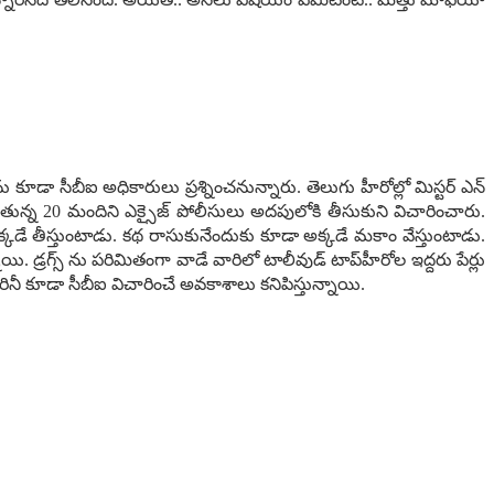
ను కూడా సీబీఐ అధికారులు ప్ర‌శ్నించ‌నున్నారు. తెలుగు హీరోల్లో మిస్ట‌ర్ ఎన్
స్ వాడుతున్న 20 మందిని ఎక్సైజ్ పోలీసులు అద‌పులోకి తీసుకుని విచారించారు.
్క‌డే తీస్తుంటాడు. క‌థ రాసుకునేందుకు కూడా అక్క‌డే మ‌కాం వేస్తుంటాడు.
్ర‌గ్స్ ను ప‌రిమితంగా వాడే వారిలో టాలీవుడ్ టాప్‌హీరోల ఇద్ద‌రు పేర్లు
రినీ కూడా సీబీఐ విచారించే అవ‌కాశాలు క‌నిపిస్తున్నాయి.