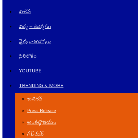
విజేత
విద్య – ఉద్యోగం
వైద్యం-ఆరోగ్యం
సినీలోకం
YOUTUBE
TRENDING & MORE
బిజినెస్
Press Release
అంతర్జాతీయం
గ‌ప్‌చుప్