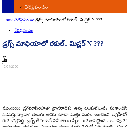
నేర‌ప్ర‌పంచం
Home
నేర‌ప్ర‌పంచం
డ్ర‌గ్స్ మాఫియాలో ర‌కుల్‌.. మిస్ట‌ర్ N ???
నేర‌ప్ర‌పంచం
డ్ర‌గ్స్ మాఫియాలో ర‌కుల్‌.. మిస్ట‌ర్ N ???
By
SRI
-
12/09/2020
ముంబయి డ్ర‌గ్‌మాఫియాతో హైద‌రాద్‌కు ఉన్న లింకులేమిటీ? సుశాంత్
న‌డిపిస్తున్నాడా? తెలుగు తెర‌కు కూడా మ‌త్తు మ‌కిల అంటించి అగ్ర‌హీరోల
రియాచ‌క్ర‌వ‌ర్తి.. డ్ర‌గ్స్ తీసుకునే సినీ తార‌ల పేర్లు బ‌య‌ట‌పెట్టింది. దా
అగ్ర‌తార‌లు, ద‌ర్శ‌కులు, నిర్మాత‌లు కూడా మ‌త్తు చేతిలో చిక్కిన‌వారే.