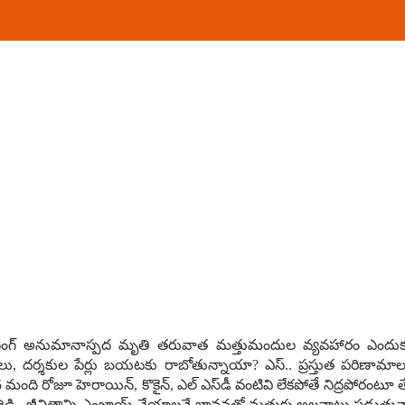
‌సింగ్ అనుమానాస్ప‌ద మృతి త‌రువాత మ‌త్తుమందుల వ్య‌వ‌హారం ఎందుకు 
ు, ద‌ర్శ‌కుల పేర్లు బ‌య‌ట‌కు రాబోతున్నాయా? ఎస్.. ప్ర‌స్తుత ప‌రిణామాల‌న
దాపు 25 మంది రోజూ హెరాయిన్‌, కొకైన్‌, ఎల్ ఎస్‌డీ వంటివి లేక‌పోతే నిద్ర‌పోరంట
 ప‌నిఒత్తిడి.. జీవితాన్ని ఎంజాయ్ చేయాల‌నే భావ‌న‌తో మ‌త్తుకు అల‌వాటు ప‌డ