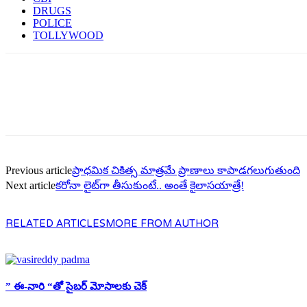
DRUGS
POLICE
TOLLYWOOD
Previous article
ప్రాధమిక చికిత్స మాత్రమే ప్రాణాలు కాపాడగలుగుతుంది
Next article
క‌రోనా లైట్‌గా తీసుకుంటే.. అంతే కైలాస‌యాత్రే!
RELATED ARTICLES
MORE FROM AUTHOR
” ఈ-నారి “తో సైబర్ మోసాలకు చెక్