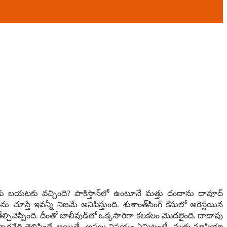
బ‌య‌ట‌కు వ‌చ్చింది? పాకిస్తాన్‌లో ఉంటూనే మ‌త్తు దందాను దావూద్
ు చూస్తే ఇవ‌న్నీ నిజ‌మే అనిపిస్తుంది. శుశాంత్‌సింగ్ కేసులో అరెస్ట‌యిన
ూ తేల్చిచెప్పింది. దీంతో బాలీవుడ్‌లో ఒక్క‌సారిగా క‌ల‌క‌లం మొద‌లైంది. దాదాపు
ుతున్నార‌నేది తెలిసిందే. అయితే.. అస‌లు విష‌యం ఏమిటంటే.. మ‌త్తు మాఫియా