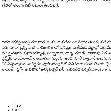
చేతిలో తెలుగు న‌టీ న‌టులు ఉండ‌ట‌మే!
రియాచ‌క్ర‌వ‌ర్తి అరెస్ట్ త‌రువాత 25 మంది న‌టీన‌టుల పేర్ల‌లో తెలుగు న‌టి 
పేరు కూడా డ్ర‌గ్స్ వాడే వారిజాబితాలో ఉన్న‌ట్టు బాలీవుడ్ వ‌ర్గాల్లో చ‌ర
ముమైత్‌ఖాన్‌, పూరీజ‌గన్నాథ్‌, సుబ్బ‌రాజు, చార్మి, త‌రుణ్‌.. దాదాపు 
డ్ర‌గ్స్‌కు థాయ్‌లాండ్ రాజ‌ధానిగా గుర్తింపు ఉంది. పూరీ ద్వారానే తెల
వినిపిస్తున్నాయి. వారిద్ద‌రూ పూరీజ‌గన్నాథ్‌తో సినిమాలు కూడా తీశారు. పై
అయితే.. డ్ర‌గ్స్ జాబితాలో ఉన్న మిస్ట‌ర్ ఎన్‌? ఎవ‌ర‌నేది చ‌ర్చ‌నీయాంశంగా 
TAGS
CBI