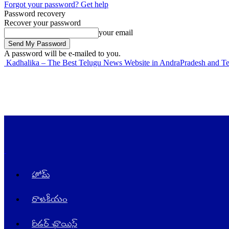
Forgot your password? Get help
Password recovery
Recover your password
your email
A password will be e-mailed to you.
Kadhalika – The Best Telugu News Website in AndraPradesh and T
హోమ్
రాజ‌కీయం
రీడర్ ఛాయిస్